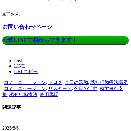
A子さん
お問い合わせページ
公式LINEで相談もできます！
Post
LINE
URLコピー
-
コミュニケーション
,
ブログ
,
今日の活動
,
認知行動療法講座
-
コミュニケーション
,
リスタート
,
今日の活動
,
就労移行支
援
,
認知行動療法
,
高田馬場
関連記事
2026/8/6