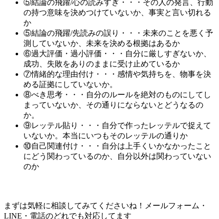
⑤結論の飛躍/心の読みすぎ・・・その人の発言、行動
の持つ意味を決めつけていないか、事実と言い切れる
か
⑤結論の飛躍/先読みの誤り・・・未来のことを悪く予
測していないか、未来を決める根拠はあるか
⑥過大評価・過小評価・・・自分に厳しすぎないか、
成功、失敗をありのままに受け止めているか
⑦情緒的な理由付け・・・感情や気持ちを、物事を決
める証拠にしていないか。
⑧べき思考・・・自分のルールを絶対のものにしてし
まっていないか、その通りにならないとどうなるの
か。
⑨レッテル貼り・・・自分で作ったレッテルで捉えて
いないか。本当にいつもそのレッテルの通りか
⑩自己関連付け・・・自分は上手くいかなかったこと
にどう関わっているのか、自分以外は関わっていない
のか
まずは気軽に相談してみてくださいね！メールフォーム・
LINE・電話のどれでも対応してます！