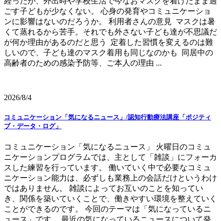
経ったが、外出時や学校生活で今なおマスクを着けたまま過
ごす子どもが少なくない。 心身の発育やコミュニケーショ
ンに影響はないのだろうか。 利用者さんの意見 マスクは暑
くて蒸れるから苦手。それでも外さない子ども達が不思議だ
が何か理由があるのだと思う 定着した習慣を変えるのは難
しいので、子ども達のマスク着用も同じなのかも 同居中の
高齢者のための感染予防等、ご本人の理由 ...
2026/8/4
コミュニケーション「気になるニュース」/認知行動療法講座「ポジティ
ブ・データ・ログ」
コミュニケーション「気になるニュース」 火曜日のコミュ
ニケーションプログラムでは、主として「雑談」にフォーカ
スした練習を行っています。 働いていく中で必要なコミュ
ニケーション能力は、必ずしも業務上の会話だけというわけ
ではありません。 雑談によってお互いのことを知ってい
き、関係を築いていくことで、働きやすい環境を整えていく
ことができるのです。 今回のテーマは「気になっているニ
ュース」です。 最近の気になっているニュースについて発