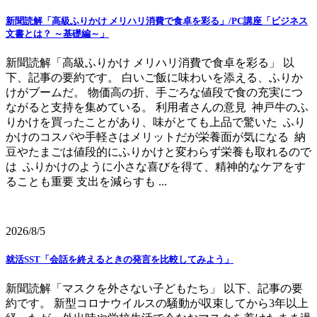
新聞読解「高級ふりかけ メリハリ消費で食卓を彩る」/PC講座「ビジネス
文書とは？ ～基礎編～」
新聞読解「高級ふりかけ メリハリ消費で食卓を彩る」 以
下、記事の要約です。 白いご飯に味わいを添える、ふりか
けがブームだ。 物価高の折、手ごろな値段で食の充実につ
ながると支持を集めている。 利用者さんの意見 神戸牛のふ
りかけを買ったことがあり、味がとても上品で驚いた ふり
かけのコスパや手軽さはメリットだが栄養面が気になる 納
豆やたまごは値段的にふりかけと変わらず栄養も取れるので
は ふりかけのように小さな喜びを得て、精神的なケアをす
ることも重要 支出を減らすも ...
2026/8/5
就活SST「会話を終えるときの発言を比較してみよう」
新聞読解「マスクを外さない子どもたち」 以下、記事の要
約です。 新型コロナウイルスの騒動が収束してから3年以上