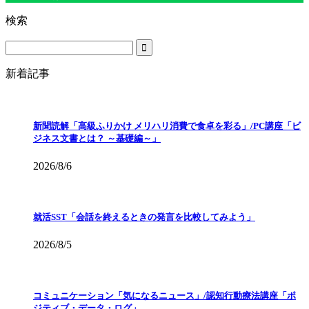
検索
新着記事
新聞読解「高級ふりかけ メリハリ消費で食卓を彩る」/PC講座「ビ
ジネス文書とは？ ～基礎編～」
2026/8/6
就活SST「会話を終えるときの発言を比較してみよう」
2026/8/5
コミュニケーション「気になるニュース」/認知行動療法講座「ポ
ジティブ・データ・ログ」