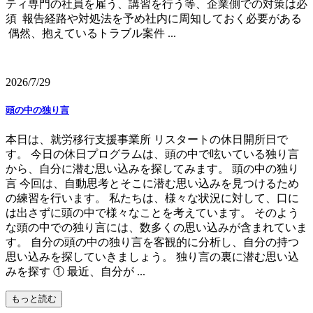
ティ専門の社員を雇う、講習を行う等、企業側での対策は必
須 報告経路や対処法を予め社内に周知しておく必要がある
偶然、抱えているトラブル案件 ...
2026/7/29
頭の中の独り言
本日は、就労移行支援事業所 リスタートの休日開所日で
す。 今日の休日プログラムは、頭の中で呟いている独り言
から、自分に潜む思い込みを探してみます。 頭の中の独り
言 今回は、自動思考とそこに潜む思い込みを見つけるため
の練習を行います。 私たちは、様々な状況に対して、口に
は出さずに頭の中で様々なことを考えています。 そのよう
な頭の中での独り言には、数多くの思い込みが含まれていま
す。 自分の頭の中の独り言を客観的に分析し、自分の持つ
思い込みを探していきましょう。 独り言の裏に潜む思い込
みを探す ① 最近、自分が ...
もっと読む