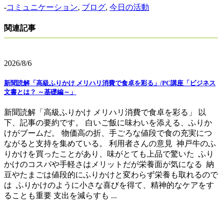
-
コミュニケーション
,
ブログ
,
今日の活動
関連記事
2026/8/6
新聞読解「高級ふりかけ メリハリ消費で食卓を彩る」/PC講座「ビジネス
文書とは？ ～基礎編～」
新聞読解「高級ふりかけ メリハリ消費で食卓を彩る」 以
下、記事の要約です。 白いご飯に味わいを添える、ふりか
けがブームだ。 物価高の折、手ごろな値段で食の充実につ
ながると支持を集めている。 利用者さんの意見 神戸牛のふ
りかけを買ったことがあり、味がとても上品で驚いた ふり
かけのコスパや手軽さはメリットだが栄養面が気になる 納
豆やたまごは値段的にふりかけと変わらず栄養も取れるので
は ふりかけのように小さな喜びを得て、精神的なケアをす
ることも重要 支出を減らすも ...