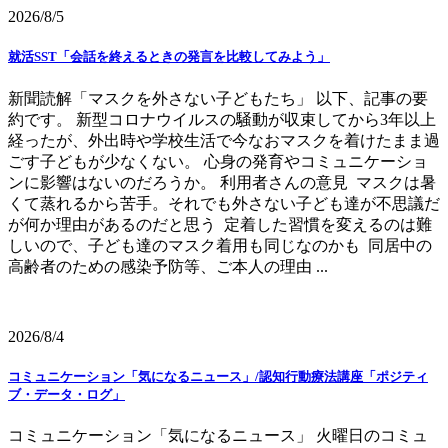
2026/8/5
就活SST「会話を終えるときの発言を比較してみよう」
新聞読解「マスクを外さない子どもたち」 以下、記事の要
約です。 新型コロナウイルスの騒動が収束してから3年以上
経ったが、外出時や学校生活で今なおマスクを着けたまま過
ごす子どもが少なくない。 心身の発育やコミュニケーショ
ンに影響はないのだろうか。 利用者さんの意見 マスクは暑
くて蒸れるから苦手。それでも外さない子ども達が不思議だ
が何か理由があるのだと思う 定着した習慣を変えるのは難
しいので、子ども達のマスク着用も同じなのかも 同居中の
高齢者のための感染予防等、ご本人の理由 ...
2026/8/4
コミュニケーション「気になるニュース」/認知行動療法講座「ポジティ
ブ・データ・ログ」
コミュニケーション「気になるニュース」 火曜日のコミュ