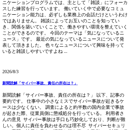
ニケーションプログラムでは、主として「雑談」にフォーカ
スした練習を行っています。 働いていく中で必要なコミュ
ニケーション能力は、必ずしも業務上の会話だけというわけ
ではありません。 雑談によってお互いのことを知ってい
き、関係を築いていくことで、働きやすい環境を整えていく
ことができるのです。 今回のテーマは「気になっているニ
ュース」です。 最近の気になっているニュースについて発
表して頂きました。 色々なニュースについて興味を持って
いると雑談しやすいですよね ...
2026/8/3
新聞読解「サイバー事故、責任の所在は？」
新聞読解「サイバー事故、責任の所在は？」 以下、記事の
要約です。 仕事中の小さなミスでサイバー事故が起きるケ
ースは少なくない。 調査によると約半数の国内企業で事故
が起きた際、従業員側に懲戒処分を行っている。 利用者さ
んの意見 サイバー事故は手口も巧妙化しており、判断が難
しい。個人に責任を負わせるのは理不尽 サイバーセキュリ