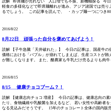
読解 即席麺が売れない 人口増でも不振、新機軸探る 今
軽食の多様化などで即席麺離れが進み、アジア諸国では売り上
るでしょう。 この記事を読んで、 ・カップ麺一つにつき8000(ド
2016/8/22
8月22日 頑張った自分を褒めてあげよう！
読解 【子牛急騰「天井破れた」】 今日の記事は、国産牛の
価格における「バブル」が崩れてしまえば、生産コストが賄え
が難しくなります。 また、酪農家も牛乳だけ売るよりも肉牛も
2016/8/15
8/15 健康チョコブーム？！
読解 【健康志向チョコ 増産】 今日の記事は、健康志向の
たり、食物繊維や乳酸菌を加えるなど、 若い女性や高齢者を
なる見込みだそうです。 15年のチョコレート全体の国内販売額を