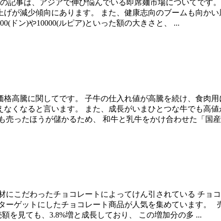
日の記事は、アジアで伸び悩んでいる即席麺市場についてです。
げが減少傾向にあります。 また、健康志向のブームも向かい
ン)や10000(ルピア)といった額の大きさと、 ...
価格高騰に関してです。 子牛の仕入れ値が高騰を続け、食肉用
なくなると言います。 また、成長がいまひとつな牛でも高値
売ったほうが儲かるため、 和牛と乳牛をかけ合わせた「国産牛」
素材にこだわったチョコレートによってけん引されている チョ
ターゲットにしたチョコレート商品が人気を集めています。 売
見ても、3.8%増と成長しており、 この増加分の多 ...