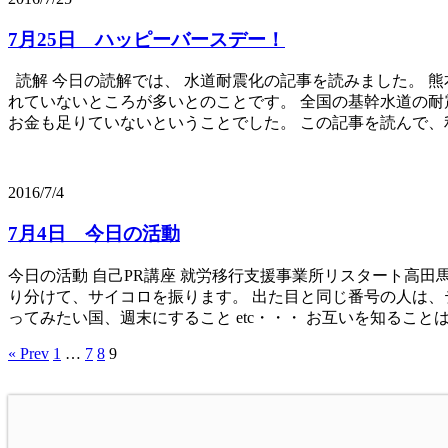
7月25日 ハッピーバースデー！
読解 今日の読解では、 水道耐震化の記事を読みました。 
れていないところが多いとのことです。 全国の基幹水道の耐震
お金も足りていないということでした。 この記事を読んで、利
2016/7/4
7月4日 今日の活動
今日の活動 自己PR講座 就労移行支援事業所リスタート高
り分けて、サイコロを振ります。 出た目と同じ番号の人は、
ってみたい国、週末にすること etc・・・ お互いを知ること
« Prev
1
…
7
8
9