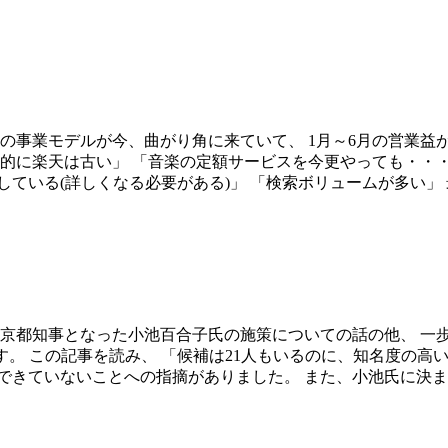
天の事業モデルが今、曲がり角に来ていて、 1月～6月の営業
体的に楽天は古い」 「音楽の定額サービスを今更やっても・・・
いる(詳しくなる必要がある)」 「検索ボリュームが多い」 最近
京都知事となった小池百合子氏の施策についての話の他、 一歩及
です。 この記事を読み、 「候補は21人もいるのに、知名度の
きていないことへの指摘がありました。 また、小池氏に決まった