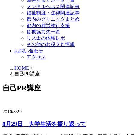
障害年金サポート一覧
メンタルヘルス関連記事
福祉制度・法律関連記事
都内のクリニックまとめ
都内の就労移行支援
提携協力先一覧
リス太の体験レポ
その他のお役立ち情報
お問い合わせ
アクセス
HOME
>
自己PR講座
自己PR講座
2016/8/29
8月29日 大学生活を振り返って