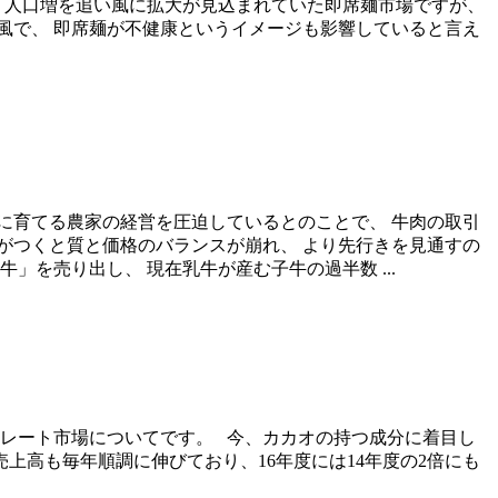
 人口増を追い風に拡大が見込まれていた即席麺市場ですが、
風で、 即席麺が不健康というイメージも影響していると言え
に育てる農家の経営を圧迫しているとのことで、 牛肉の取引
がつくと質と価格のバランスが崩れ、 より先行きを見通すの
を売り出し、 現在乳牛が産む子牛の過半数 ...
コレート市場についてです。 今、カカオの持つ成分に着目し
上高も毎年順調に伸びており、16年度には14年度の2倍にも