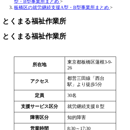
型・B型事業所まとめ
>
板橋区の就労継続支援A型・B型事業所まとめ
>
とくまる福祉作業所
とくまる福祉作業所
東京都板橋区蓮根3-9-
所在地
26
都営三田線「西台
アクセス
駅」より徒歩5分
定員
30名
支援サービス区分
就労継続支援Ｂ型
障害区分
知的障害
営業時間
8:30～17:30