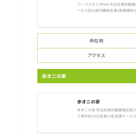
ワークスタジオWel 所在地東京都練
ービス区分就労継続支援A型障害区分精神障
所在地
アクセス
赤オニの家
赤オニの家
赤オニの家 所在地東京都練馬区西大
り徒歩約10分定員14名支援サービス