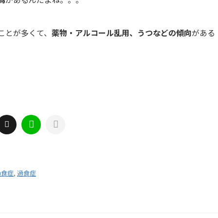
ことが多くて、
薬物・アルコール乱用、うつなどの傾向
がある
過食症
,
過食症