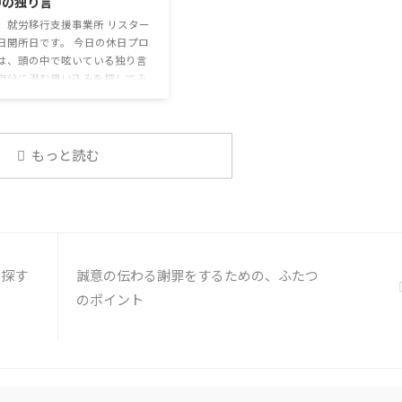
中の独り言
なのかも 同居中の高齢者のた
ス」です。 最近の気になっているニュ
予防等、ご本人の理由 ...
ースについて発表して頂きました。
、就労移行支援事業所 リスター
色々なニュースについて興味を持って
日開所日です。 今日の休日プロ
いると雑談しやすいですよね ...
は、頭の中で呟いている独り言
自分に潜む思い込みを探してみ
 頭の中の独り言 今回は、自動
そこに潜む思い込みを見つける
練習を行います。 私たちは、
状況に対して、口には出さずに
もっと読む
で様々なことを考えています。
うな頭の中での独り言には、数
思い込みが含まれています。 自
の中の独り言を客観的に分析
分の持つ思い込みを探していき
う。 独り言の裏に潜む思い込み
を探す
誠意の伝わる謝罪をするための、ふたつ
① 最近、自分が ...
のポイント