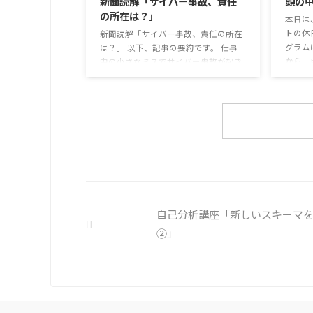
新聞読解「サイバー事故、責任
頭の
も同じ
りかけと変わらず栄養も取れるのでは
の所在は？」
めの感染
本日は
ふりかけのように小さな喜びを得て、
トの休
精神的なケアをすることも重要 支出を
新聞読解「サイバー事故、責任の所在
グラム
減らすも ...
は？」 以下、記事の要約です。 仕事
から、
中の小さなミスでサイバー事故が起き
ます。
るケースは少なくない。 調査によると
思考と
約半数の国内企業で事故が起きた際、
ための
従業員側に懲戒処分を行っている。 利
様々な
用者さんの意見 サイバー事故は手口
頭の中
も巧妙化しており、判断が難しい。個
そのよ
人に責任を負わせるのは理不尽 サイ
多くの
バーセキュリティ専門の社員を雇う、
分の頭
講習を行う等、企業側での対策は必須
し、自
報告経路や対処法を予め社内に周知し
ましょ
ておく必要がある 偶然、抱えている
自己分析講座「新しいスキーマ
を探す 
トラブル案件 ...
②」