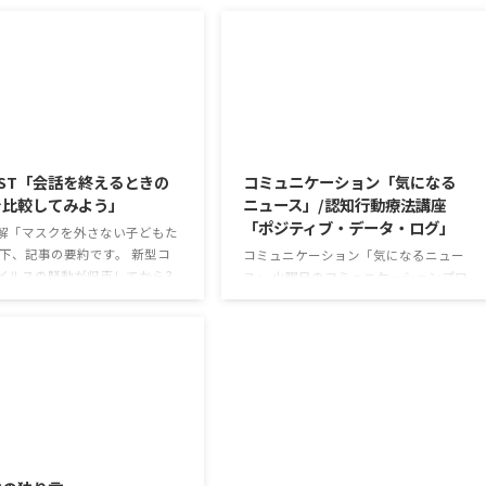
2026/8/5
2026/8/4
ST「会話を終えるときの
コミュニケーション「気になる
を比較してみよう」
ニュース」/認知行動療法講座
「ポジティブ・データ・ログ」
解「マスクを外さない子どもた
以下、記事の要約です。 新型コ
コミュニケーション「気になるニュー
イルスの騒動が収束してから3
ス」 火曜日のコミュニケーションプロ
経ったが、外出時や学校生活で
グラムでは、主として「雑談」にフォ
マスクを着けたまま過ごす子ど
ーカスした練習を行っています。 働い
なくない。 心身の発育やコミュ
ていく中で必要なコミュニケーション
ションに影響はないのだろう
能力は、必ずしも業務上の会話だけと
利用者さんの意見 マスクは暑く
いうわけではありません。 雑談によっ
るから苦手。それでも外さない
てお互いのことを知っていき、関係を
達が不思議だが何か理由がある
築いていくことで、働きやすい環境を
2026/7/29
思う 定着した習慣を変えるの
整えていくことができるのです。 今回
いので、子ども達のマスク着用
のテーマは「気になっているニュー