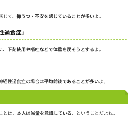
感じて、
抑うつ・不安を感じていることが多い
よ。
性過食症」
に、
下剤使用や嘔吐などで体重を戻そうとする
よ。
神経性過食症の場合は
平均前後であることが多い
よ。
ことは、
本人は減量を意識している
、ということだよね。