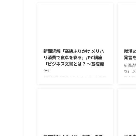
2026/8/6
新聞読解「高級ふりかけ メリハ
就活S
リ消費で食卓を彩る」/PC講座
発言
「ビジネス文書とは？ ～基礎編
新聞読
～」
ち」 
ロナウ
新聞読解「高級ふりかけ メリハリ消費
年以上
で食卓を彩る」 以下、記事の要約で
今なお
す。 白いご飯に味わいを添える、ふり
もが少
かけがブームだ。 物価高の折、手ごろ
ニケー
な値段で食の充実につながると支持を
か。 
集めている。 利用者さんの意見 神戸
て蒸れ
牛のふりかけを買ったことがあり、味
子ども
がとても上品で驚いた ふりかけのコ
2026/8/3
のだと
スパや手軽さはメリットだが栄養面が
は難し
気になる 納豆やたまごは値段的にふ