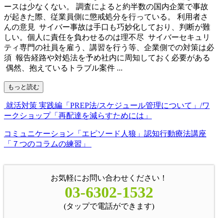
ースは少なくない。 調査によると約半数の国内企業で事故
が起きた際、従業員側に懲戒処分を行っている。 利用者さ
んの意見 サイバー事故は手口も巧妙化しており、判断が難
しい。個人に責任を負わせるのは理不尽 サイバーセキュリ
ティ専門の社員を雇う、講習を行う等、企業側での対策は必
須 報告経路や対処法を予め社内に周知しておく必要がある
偶然、抱えているトラブル案件 ...
もっと読む
就活対策 実践編「PREP法/スケジュール管理について」/ワ
ークショップ「再配達を減らすためには」
コミュニケーション「エピソード人狼」認知行動療法講座
「７つのコラムの練習」
お気軽にお問い合わせください！
03-6302-1532
(タップで電話ができます)