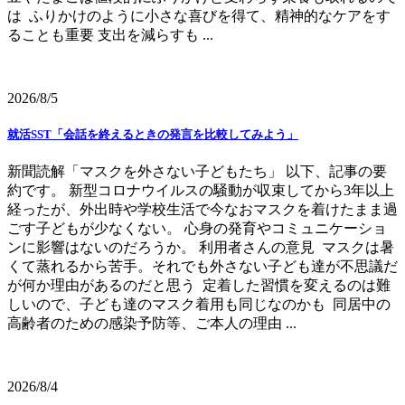
は ふりかけのように小さな喜びを得て、精神的なケアをす
ることも重要 支出を減らすも ...
2026/8/5
就活SST「会話を終えるときの発言を比較してみよう」
新聞読解「マスクを外さない子どもたち」 以下、記事の要
約です。 新型コロナウイルスの騒動が収束してから3年以上
経ったが、外出時や学校生活で今なおマスクを着けたまま過
ごす子どもが少なくない。 心身の発育やコミュニケーショ
ンに影響はないのだろうか。 利用者さんの意見 マスクは暑
くて蒸れるから苦手。それでも外さない子ども達が不思議だ
が何か理由があるのだと思う 定着した習慣を変えるのは難
しいので、子ども達のマスク着用も同じなのかも 同居中の
高齢者のための感染予防等、ご本人の理由 ...
2026/8/4