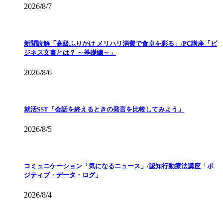
2026/8/7
新聞読解「高級ふりかけ メリハリ消費で食卓を彩る」/PC講座「ビ
ジネス文書とは？ ～基礎編～」
2026/8/6
就活SST「会話を終えるときの発言を比較してみよう」
2026/8/5
コミュニケーション「気になるニュース」/認知行動療法講座「ポ
ジティブ・データ・ログ」
2026/8/4