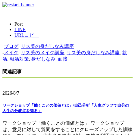
Post
LINE
URLコピー
-
ブログ
,
リス美の身だしなみ講座
-
メイク
,
リス美のメイク講座
,
リス美の身だしなみ講座
,
就
活
,
就活対策
,
身だしなみ
,
面接
関連記事
2026/8/7
ワークショップ「働くことの価値とは」/自己分析「人生グラフで自分の
人生の分岐点を知る」
ワークショップ「働くことの価値とは」 ワークショップ
は、意見に対して質問をすることにクローズアップした訓練