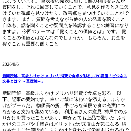
になっています。 発表者の発表に対して他の利用者さんが
質問をし、それに回答していくことで、意見を作るときに欠
けていた視点を見つけたり、改善点を見つけていくことがで
きます。 また、質問を考えながら他の人の発表を聴くこと
自体も、話を聞くことや疑問点を確認することの練習になり
ますよ。 今回のテーマは「働くことの価値とは」です。 働
くことの価値とはなんなのでしょうか。 もちろん、お金を
稼ぐことも重要な働くこと ...
2026/8/6
新聞読解「高級ふりかけ メリハリ消費で食卓を彩る」/PC講座「ビジネス
文書とは？ ～基礎編～」
新聞読解「高級ふりかけ メリハリ消費で食卓を彩る」 以
下、記事の要約です。 白いご飯に味わいを添える、ふりか
けがブームだ。 物価高の折、手ごろな値段で食の充実につ
ながると支持を集めている。 利用者さんの意見 神戸牛のふ
りかけを買ったことがあり、味がとても上品で驚いた ふり
かけのコスパや手軽さはメリットだが栄養面が気になる 納
豆やたまごは値段的にふりかけと変わらず栄養も取れるので