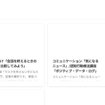
2026/8/5
2026/8/4
ST「会話を終えるときの
コミュニケーション「気になる
を比較してみよう」
ニュース」/認知行動療法講座
「ポジティブ・データ・ログ」
解「マスクを外さない子どもた
以下、記事の要約です。 新型コ
コミュニケーション「気になるニュー
イルスの騒動が収束してから3
ス」 火曜日のコミュニケーションプロ
経ったが、外出時や学校生活で
グラムでは、主として「雑談」にフォ
マスクを着けたまま過ごす子ど
ーカスした練習を行っています。 働い
なくない。 心身の発育やコミュ
ていく中で必要なコミュニケーション
ションに影響はないのだろう
能力は、必ずしも業務上の会話だけと
利用者さんの意見 マスクは暑く
いうわけではありません。 雑談によっ