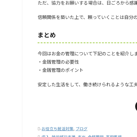
ただ、協力をお願いする場合は、日ごろから感
信頼関係を築いた上で、頼っていくことは自分
まとめ
今回はお金の管理について下記のことを紹介し
・金銭管理の必要性
・金銭管理のポイント
安定した生活をして、働き続けられるような工
-
お役立ち就活対策
,
ブログ
-
収入
,
就労移行支援
,
支出
,
金銭管理
,
高田馬場