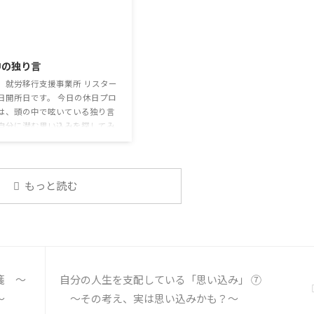
るから苦手。それでも外さない
てお互いのことを知っていき、関係を
達が不思議だが何か理由がある
築いていくことで、働きやすい環境を
2026/7/29
思う 定着した習慣を変えるの
整えていくことができるのです。 今回
いので、子ども達のマスク着用
のテーマは「気になっているニュー
中の独り言
なのかも 同居中の高齢者のた
ス」です。 最近の気になっているニュ
予防等、ご本人の理由 ...
ースについて発表して頂きました。
、就労移行支援事業所 リスター
色々なニュースについて興味を持って
日開所日です。 今日の休日プロ
いると雑談しやすいですよね ...
は、頭の中で呟いている独り言
自分に潜む思い込みを探してみ
 頭の中の独り言 今回は、自動
そこに潜む思い込みを見つける
練習を行います。 私たちは、
状況に対して、口には出さずに
もっと読む
で様々なことを考えています。
うな頭の中での独り言には、数
思い込みが含まれています。 自
の中の独り言を客観的に分析
分の持つ思い込みを探していき
う。 独り言の裏に潜む思い込み
箋 ～
自分の人生を支配している「思い込み」 ⑦
① 最近、自分が ...
～
～その考え、実は思い込みかも？～