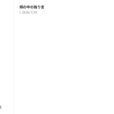
頭の中の独り言
2026/7/29
効