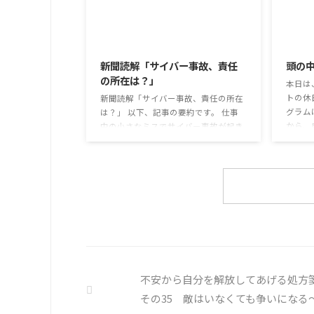
て蒸れ
牛のふりかけを買ったことがあり、味
子ども
がとても上品で驚いた ふりかけのコ
2026/8/3
のだと
スパや手軽さはメリットだが栄養面が
は難し
気になる 納豆やたまごは値段的にふ
新聞読解「サイバー事故、責任
頭の
も同じ
りかけと変わらず栄養も取れるのでは
の所在は？」
めの感染
本日は
ふりかけのように小さな喜びを得て、
トの休
精神的なケアをすることも重要 支出を
新聞読解「サイバー事故、責任の所在
グラム
減らすも ...
は？」 以下、記事の要約です。 仕事
から、
中の小さなミスでサイバー事故が起き
ます。
るケースは少なくない。 調査によると
思考と
約半数の国内企業で事故が起きた際、
ための
従業員側に懲戒処分を行っている。 利
様々な
用者さんの意見 サイバー事故は手口
頭の中
も巧妙化しており、判断が難しい。個
そのよ
人に責任を負わせるのは理不尽 サイ
多くの
バーセキュリティ専門の社員を雇う、
分の頭
講習を行う等、企業側での対策は必須
し、自
報告経路や対処法を予め社内に周知し
ましょ
ておく必要がある 偶然、抱えている
不安から自分を解放してあげる処方
を探す 
トラブル案件 ...
その35 敵はいなくても争いになる