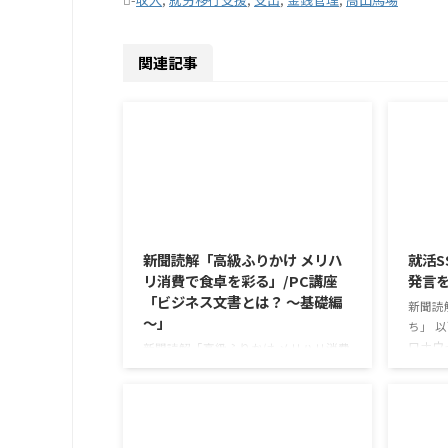
関連記事
2026/8/6
新聞読解「高級ふりかけ メリハ
就活S
リ消費で食卓を彩る」/PC講座
発言
「ビジネス文書とは？ ～基礎編
新聞読
～」
ち」 
ロナウ
新聞読解「高級ふりかけ メリハリ消費
年以上
で食卓を彩る」 以下、記事の要約で
今なお
す。 白いご飯に味わいを添える、ふり
もが少
かけがブームだ。 物価高の折、手ごろ
ニケー
な値段で食の充実につながると支持を
か。 
集めている。 利用者さんの意見 神戸