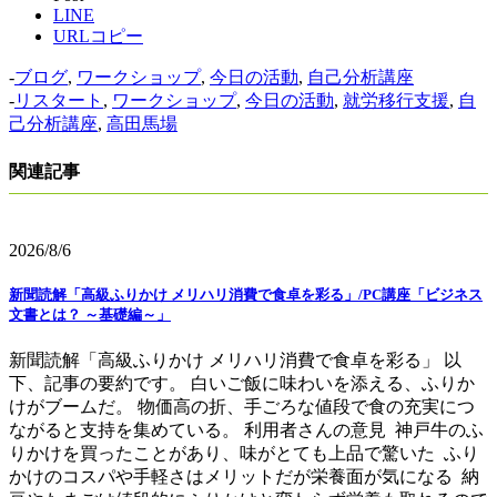
LINE
URLコピー
-
ブログ
,
ワークショップ
,
今日の活動
,
自己分析講座
-
リスタート
,
ワークショップ
,
今日の活動
,
就労移行支援
,
自
己分析講座
,
高田馬場
関連記事
2026/8/6
新聞読解「高級ふりかけ メリハリ消費で食卓を彩る」/PC講座「ビジネス
文書とは？ ～基礎編～」
新聞読解「高級ふりかけ メリハリ消費で食卓を彩る」 以
下、記事の要約です。 白いご飯に味わいを添える、ふりか
けがブームだ。 物価高の折、手ごろな値段で食の充実につ
ながると支持を集めている。 利用者さんの意見 神戸牛のふ
りかけを買ったことがあり、味がとても上品で驚いた ふり
かけのコスパや手軽さはメリットだが栄養面が気になる 納