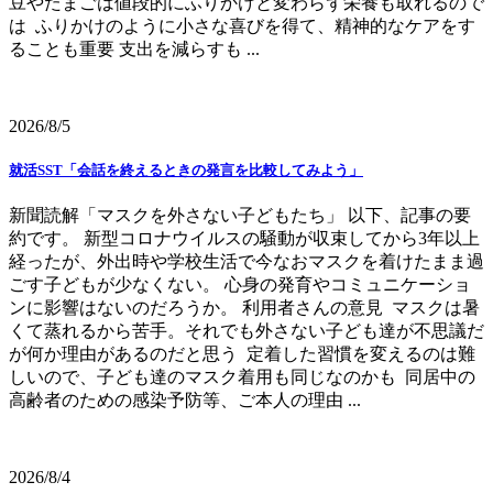
豆やたまごは値段的にふりかけと変わらず栄養も取れるので
は ふりかけのように小さな喜びを得て、精神的なケアをす
ることも重要 支出を減らすも ...
2026/8/5
就活SST「会話を終えるときの発言を比較してみよう」
新聞読解「マスクを外さない子どもたち」 以下、記事の要
約です。 新型コロナウイルスの騒動が収束してから3年以上
経ったが、外出時や学校生活で今なおマスクを着けたまま過
ごす子どもが少なくない。 心身の発育やコミュニケーショ
ンに影響はないのだろうか。 利用者さんの意見 マスクは暑
くて蒸れるから苦手。それでも外さない子ども達が不思議だ
が何か理由があるのだと思う 定着した習慣を変えるのは難
しいので、子ども達のマスク着用も同じなのかも 同居中の
高齢者のための感染予防等、ご本人の理由 ...
2026/8/4