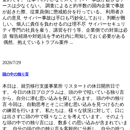
ースは少なくない。 調査によると約半数の国内企業で事故
が起きた際、従業員側に懲戒処分を行っている。 利用者さ
んの意見 サイバー事故は手口も巧妙化しており、判断が難
しい。個人に責任を負わせるのは理不尽 サイバーセキュリ
ティ専門の社員を雇う、講習を行う等、企業側での対策は必
須 報告経路や対処法を予め社内に周知しておく必要がある
偶然、抱えているトラブル案件 ...
2026/7/29
頭の中の独り言
本日は、就労移行支援事業所 リスタートの休日開所日で
す。 今日の休日プログラムは、頭の中で呟いている独り言
から、自分に潜む思い込みを探してみます。 頭の中の独り
言 今回は、自動思考とそこに潜む思い込みを見つけるため
の練習を行います。 私たちは、様々な状況に対して、口に
は出さずに頭の中で様々なことを考えています。 そのよう
な頭の中での独り言には、数多くの思い込みが含まれていま
す。 自分の頭の中の独り言を客観的に分析し、自分の持つ