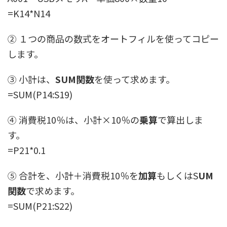
=K14*N14
② １つの商品の数式をオートフィルを使ってコピー
します。
③ 小計は、
SUM関数
を使って求めます。
=SUM(P14:S19)
④ 消費税10％は、小計×10％の
乗算
で算出しま
す。
=P21*0.1
⑤ 合計を、小計＋消費税10％を
加算
もしくはS
UM
関数
で求めます。
=SUM(P21:S22)