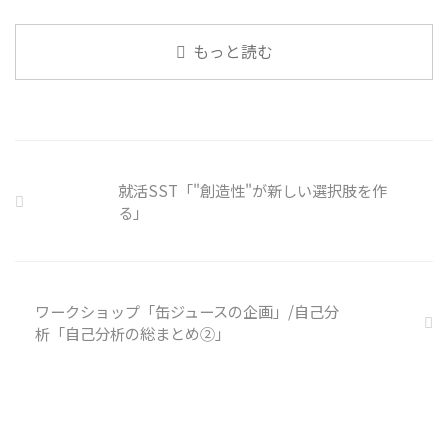
の感染予防等、ご本人の理由 ...
ない。 調査によると約半数の国
いて発表して頂きました。 色々
内企業で事故が起きた際、従業員
なニュースについて興味を持って
もっと読む
側に懲戒処分を行っている。 利
いると雑談しやすいですよね ...
用者さんの意見 サイバー事故は
手口も巧妙化しており、判断が難
しい。個人に責任を負わせるのは
理不尽 サイバーセキュリティ専
門の社員を雇う、講習を行う等、
企業側での対策は必須 報告経路
就活SST「"創造性"が新しい選択肢を作
や対処法を予め社内に周知してお
る」
く必要がある 偶然、抱えている
トラブル案件 ...
ワークショップ「缶ジュースの企画」/自己分
析「自己分析の総まとめ②」