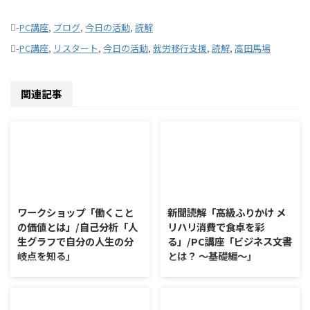
-
PC講座
,
ブログ
,
今日の活動
,
読解
-
PC講座
,
リスタート
,
今日の活動
,
就労移行支援
,
読解
,
高田馬場
関連記事
2026/8/7
2026/8/6
ワークショップ「働くこと
新聞読解「高級ふりかけ メ
の価値とは」/自己分析「人
リハリ消費で食卓を彩
生グラフで自分の人生の分
る」/PC講座「ビジネス文書
岐点を知る」
とは？ ～基礎編～」
ワークショップ「働くことの価値
新聞読解「高級ふりかけ メリハ
とは」 ワークショップは、意見
リ消費で食卓を彩る」 以下、記
に対して質問をすることにクロー
事の要約です。 白いご飯に味わ