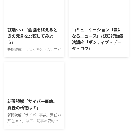
ズアップした訓練になっていま
いを添える、ふりかけがブーム
す。 発表者の発表に対して他の
だ。 物価高の折、手ごろな値段
利用者さんが質問をし、それに回
で食の充実につながると支持を集
2026/8/5
2026/8/4
答していくことで、意見を作ると
めている。 利用者さんの意見 神
きに欠けていた視点を見つけた
戸牛のふりかけを買ったことがあ
就活SST「会話を終えると
コミュニケーション「気に
り、改善点を見つけていくことが
り、味がとても上品で驚いた ふ
きの発言を比較してみよ
なるニュース」/認知行動療
できます。 また、質問を考えな
りかけのコスパや手軽さはメリッ
う」
法講座「ポジティブ・デー
がら他の人の発表を聴くこと自体
トだが栄養面が気になる 納豆や
タ・ログ」
も、話を聞くことや疑問点を確認
たまごは値段的にふりかけと変わ
新聞読解「マスクを外さない子ど
することの練習になりますよ。
らず栄養も取れるのでは ふりか
もたち」 以下、記事の要約で
コミュニケーション「気になるニ
今回のテーマは「働くことの価値
けのように小さな喜びを得て、精
す。 新型コロナウイルスの騒動
ュース」 火曜日のコミュニケー
とは」です。 働くことの価値と
神的なケアをすることも重要 支
が収束してから3年以上経った
ションプログラムでは、主として
はなんなのでしょうか。 もちろ
出を減らすも ...
が、外出時や学校生活で今なおマ
「雑談」にフォーカスした練習を
ん、お金を稼ぐことも重要な働く
スクを着けたまま過ごす子どもが
行っています。 働いていく中で必
こと ...
少なくない。 心身の発育やコミ
要なコミュニケーション能力は、
2026/8/3
ュニケーションに影響はないのだ
必ずしも業務上の会話だけという
ろうか。 利用者さんの意見 マス
わけではありません。 雑談によ
新聞読解「サイバー事故、
クは暑くて蒸れるから苦手。それ
ってお互いのことを知っていき、
責任の所在は？」
でも外さない子ども達が不思議だ
関係を築いていくことで、働きや
が何か理由があるのだと思う 定
新聞読解「サイバー事故、責任の
すい環境を整えていくことができ
着した習慣を変えるのは難しいの
所在は？」 以下、記事の要約で
るのです。 今回のテーマは「気
で、子ども達のマスク着用も同じ
す。 仕事中の小さなミスでサイ
になっているニュース」です。 最
なのかも 同居中の高齢者のため
バー事故が起きるケースは少なく
近の気になっているニュースにつ