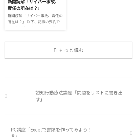
新聞読解「サイバー事故、
クは暑くて蒸れるから苦手。それ
ってお互いのことを知っていき、
責任の所在は？」
でも外さない子ども達が不思議だ
関係を築いていくことで、働きや
が何か理由があるのだと思う 定
新聞読解「サイバー事故、責任の
すい環境を整えていくことができ
着した習慣を変えるのは難しいの
所在は？」 以下、記事の要約で
るのです。 今回のテーマは「気
で、子ども達のマスク着用も同じ
す。 仕事中の小さなミスでサイ
になっているニュース」です。 最
なのかも 同居中の高齢者のため
バー事故が起きるケースは少なく
近の気になっているニュースにつ
の感染予防等、ご本人の理由 ...
ない。 調査によると約半数の国
いて発表して頂きました。 色々
内企業で事故が起きた際、従業員
なニュースについて興味を持って
もっと読む
側に懲戒処分を行っている。 利
いると雑談しやすいですよね ...
用者さんの意見 サイバー事故は
手口も巧妙化しており、判断が難
しい。個人に責任を負わせるのは
理不尽 サイバーセキュリティ専
門の社員を雇う、講習を行う等、
企業側での対策は必須 報告経路
認知行動療法講座「問題をリストに書き出
や対処法を予め社内に周知してお
す」
く必要がある 偶然、抱えている
トラブル案件 ...
PC講座「Excelで書類を作ってみよう！
⑥」