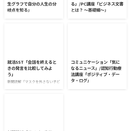
生グラフで自分の人生の分
る」/PC講座「ビジネス文書
岐点を知る」
とは？ ～基礎編～」
ワークショップ「働くことの価値
新聞読解「高級ふりかけ メリハ
とは」 ワークショップは、意見
リ消費で食卓を彩る」 以下、記
に対して質問をすることにクロー
事の要約です。 白いご飯に味わ
ズアップした訓練になっていま
いを添える、ふりかけがブーム
す。 発表者の発表に対して他の
だ。 物価高の折、手ごろな値段
利用者さんが質問をし、それに回
で食の充実につながると支持を集
2026/8/5
2026/8/4
答していくことで、意見を作ると
めている。 利用者さんの意見 神
きに欠けていた視点を見つけた
戸牛のふりかけを買ったことがあ
就活SST「会話を終えると
コミュニケーション「気に
り、改善点を見つけていくことが
り、味がとても上品で驚いた ふ
きの発言を比較してみよ
なるニュース」/認知行動療
できます。 また、質問を考えな
りかけのコスパや手軽さはメリッ
う」
法講座「ポジティブ・デー
がら他の人の発表を聴くこと自体
トだが栄養面が気になる 納豆や
タ・ログ」
も、話を聞くことや疑問点を確認
たまごは値段的にふりかけと変わ
新聞読解「マスクを外さない子ど
することの練習になりますよ。
らず栄養も取れるのでは ふりか
もたち」 以下、記事の要約で
コミュニケーション「気になるニ
今回のテーマは「働くことの価値
けのように小さな喜びを得て、精
す。 新型コロナウイルスの騒動
ュース」 火曜日のコミュニケー
とは」です。 働くことの価値と
神的なケアをすることも重要 支
が収束してから3年以上経った
ションプログラムでは、主として
はなんなのでしょうか。 もちろ
出を減らすも ...
が、外出時や学校生活で今なおマ
「雑談」にフォーカスした練習を
ん、お金を稼ぐことも重要な働く
スクを着けたまま過ごす子どもが
行っています。 働いていく中で必
こと ...
少なくない。 心身の発育やコミ
要なコミュニケーション能力は、
2026/8/3
ュニケーションに影響はないのだ
必ずしも業務上の会話だけという
ろうか。 利用者さんの意見 マス
わけではありません。 雑談によ