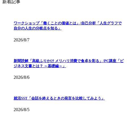
新着記事
ワークショップ「働くことの価値とは」/自己分析「人生グラフで
自分の人生の分岐点を知る」
2026/8/7
新聞読解「高級ふりかけ メリハリ消費で食卓を彩る」/PC講座「ビ
ジネス文書とは？ ～基礎編～」
2026/8/6
就活SST「会話を終えるときの発言を比較してみよう」
2026/8/5