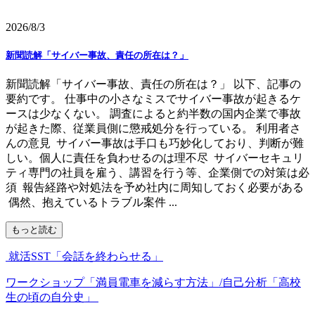
2026/8/3
新聞読解「サイバー事故、責任の所在は？」
新聞読解「サイバー事故、責任の所在は？」 以下、記事の
要約です。 仕事中の小さなミスでサイバー事故が起きるケ
ースは少なくない。 調査によると約半数の国内企業で事故
が起きた際、従業員側に懲戒処分を行っている。 利用者さ
んの意見 サイバー事故は手口も巧妙化しており、判断が難
しい。個人に責任を負わせるのは理不尽 サイバーセキュリ
ティ専門の社員を雇う、講習を行う等、企業側での対策は必
須 報告経路や対処法を予め社内に周知しておく必要がある
偶然、抱えているトラブル案件 ...
もっと読む
就活SST「会話を終わらせる」
ワークショップ「満員電車を減らす方法」/自己分析「高校
生の頃の自分史」