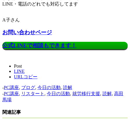
LINE・電話のどれでも対応してます！
A子さん
お問い合わせページ
公式LINEで相談もできます！
Post
LINE
URLコピー
-
PC講座
,
ブログ
,
今日の活動
,
読解
-
PC講座
,
リスタート
,
今日の活動
,
就労移行支援
,
読解
,
高田
馬場
関連記事