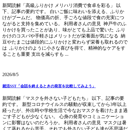
新聞読解「高級ふりかけ メリハリ消費で食卓を彩る」 以
下、記事の要約です。 白いご飯に味わいを添える、ふりか
けがブームだ。 物価高の折、手ごろな値段で食の充実につ
ながると支持を集めている。 利用者さんの意見 神戸牛のふ
りかけを買ったことがあり、味がとても上品で驚いた ふり
かけのコスパや手軽さはメリットだが栄養面が気になる 納
豆やたまごは値段的にふりかけと変わらず栄養も取れるので
は ふりかけのように小さな喜びを得て、精神的なケアをす
ることも重要 支出を減らすも ...
2026/8/5
就活SST「会話を終えるときの発言を比較してみよう」
新聞読解「マスクを外さない子どもたち」 以下、記事の要
約です。 新型コロナウイルスの騒動が収束してから3年以上
経ったが、外出時や学校生活で今なおマスクを着けたまま過
ごす子どもが少なくない。 心身の発育やコミュニケーショ
ンに影響はないのだろうか。 利用者さんの意見 マスクは暑
くて蒸れるから苦手。それでも外さない子ども達が不思議だ