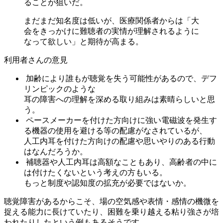
ることが狙いだ。
まだまだ知名度は低いが、医療関係者からは「大
会をきっかけに難聴者の実情が理解されるように
なって欲しい」と期待が高まる。
利用者さんの意見
加齢により誰もが聴覚を失う可能性があるので、デフ
リンピックのような
耳の障害への理解を深める取り組みは素晴らしいと思
う。
ペースメーカーを付けた方向けに強い電磁波を発生す
る機器の使用を避ける等の配慮がなされているが、
人工内耳を付けた方向けの配慮や思いやりのある行動
はなんだろうか。
補聴器や人工内耳は高額なこともあり、高齢者の中に
は付けたくないという考えの方もいる。
もっと制度や認知度の拡充が必要ではないか。
聴覚障害があるからこそ、場の空気感や表情・感情の機微を
捉える能力に長けていたり、困難を乗り越える粘り強さが培
われたりしたという例もあるそうです。