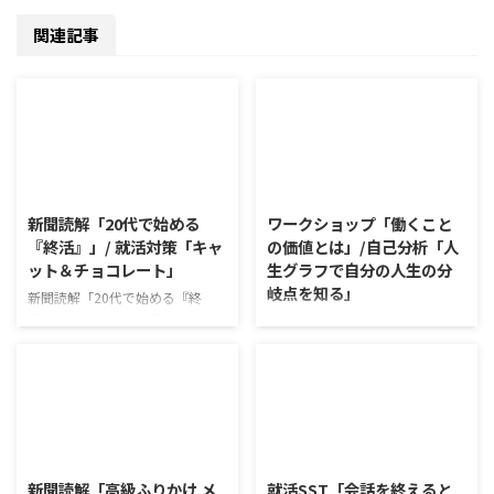
関連記事
2026/8/10
2026/8/7
新聞読解「20代で始める
ワークショップ「働くこと
『終活』」/ 就活対策「キャ
の価値とは」/自己分析「人
ット＆チョコレート」
生グラフで自分の人生の分
岐点を知る」
新聞読解「20代で始める『終
活』」 以下、記事の要約です。
ワークショップ「働くことの価値
日本では年間160万人もの方が亡
とは」 ワークショップは、意見
くなっている。 家族と社会が大
に対して質問をすることにクロー
きく姿を変える中、死を巡る人々
ズアップした訓練になっていま
の考え方も変容しつつある。 20
す。 発表者の発表に対して他の
代から終活を始める人も現れ、ど
利用者さんが質問をし、それに回
2026/8/6
2026/8/5
う死ぬか個人が考えていく時代が
答していくことで、意見を作ると
到来した。 利用者さんの意見 予
きに欠けていた視点を見つけた
新聞読解「高級ふりかけ メ
就活SST「会話を終えると