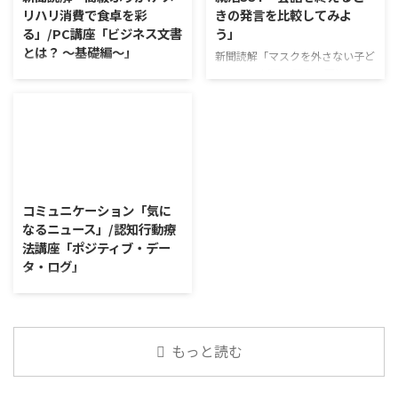
め残しておいたメッセージを死後
り、改善点を見つけていくことが
リハリ消費で食卓を彩
きの発言を比較してみよ
送るサービス等が増えているよう
できます。 また、質問を考えな
る」/PC講座「ビジネス文書
う」
で驚いた 終活を通じて、生きて
がら他の人の発表を聴くこと自体
とは？ ～基礎編～」
いる時間を大切にしなければと改
も、話を聞くことや疑問点を確認
新聞読解「マスクを外さない子ど
めて思い直す 教育現場や普段の
することの練習になりますよ。
もたち」 以下、記事の要約で
新聞読解「高級ふりかけ メリハ
生活では死について触れる機会が
今回のテーマは「働くことの価値
す。 新型コロナウイルスの騒動
リ消費で食卓を彩る」 以下、記
少なく、終活も考え ...
とは」です。 働くことの価値と
が収束してから3年以上経った
事の要約です。 白いご飯に味わ
はなんなのでしょうか。 もちろ
が、外出時や学校生活で今なおマ
いを添える、ふりかけがブーム
ん、お金を稼ぐことも重要な働く
スクを着けたまま過ごす子どもが
だ。 物価高の折、手ごろな値段
こと ...
少なくない。 心身の発育やコミ
で食の充実につながると支持を集
2026/8/4
ュニケーションに影響はないのだ
めている。 利用者さんの意見 神
ろうか。 利用者さんの意見 マス
戸牛のふりかけを買ったことがあ
コミュニケーション「気に
クは暑くて蒸れるから苦手。それ
り、味がとても上品で驚いた ふ
なるニュース」/認知行動療
でも外さない子ども達が不思議だ
りかけのコスパや手軽さはメリッ
法講座「ポジティブ・デー
が何か理由があるのだと思う 定
トだが栄養面が気になる 納豆や
タ・ログ」
着した習慣を変えるのは難しいの
たまごは値段的にふりかけと変わ
で、子ども達のマスク着用も同じ
らず栄養も取れるのでは ふりか
コミュニケーション「気になるニ
なのかも 同居中の高齢者のため
けのように小さな喜びを得て、精
ュース」 火曜日のコミュニケー
の感染予防等、ご本人の理由 ...
神的なケアをすることも重要 支
ションプログラムでは、主として
出を減らすも ...
「雑談」にフォーカスした練習を
もっと読む
行っています。 働いていく中で必
要なコミュニケーション能力は、
必ずしも業務上の会話だけという