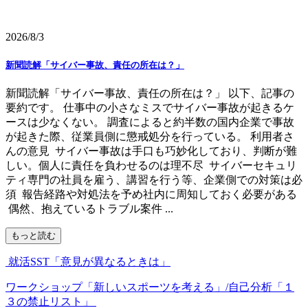
2026/8/3
新聞読解「サイバー事故、責任の所在は？」
新聞読解「サイバー事故、責任の所在は？」 以下、記事の
要約です。 仕事中の小さなミスでサイバー事故が起きるケ
ースは少なくない。 調査によると約半数の国内企業で事故
が起きた際、従業員側に懲戒処分を行っている。 利用者さ
んの意見 サイバー事故は手口も巧妙化しており、判断が難
しい。個人に責任を負わせるのは理不尽 サイバーセキュリ
ティ専門の社員を雇う、講習を行う等、企業側での対策は必
須 報告経路や対処法を予め社内に周知しておく必要がある
偶然、抱えているトラブル案件 ...
もっと読む
就活SST「意見が異なるときは」
ワークショップ「新しいスポーツを考える」/自己分析「１
３の禁止リスト」