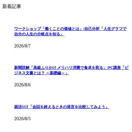
新着記事
ワークショップ「働くことの価値とは」/自己分析「人生グラフで
自分の人生の分岐点を知る」
2026/8/7
新聞読解「高級ふりかけ メリハリ消費で食卓を彩る」/PC講座「ビ
ジネス文書とは？ ～基礎編～」
2026/8/6
就活SST「会話を終えるときの発言を比較してみよう」
2026/8/5