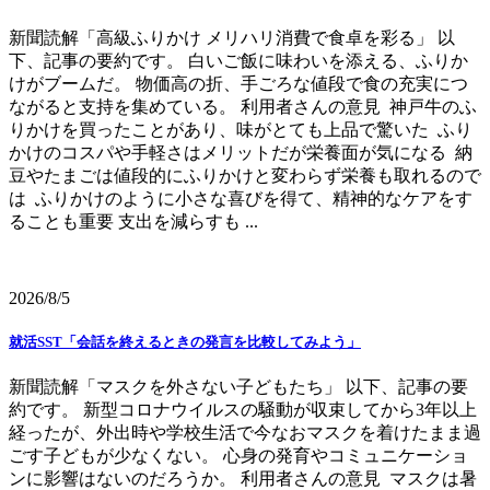
新聞読解「高級ふりかけ メリハリ消費で食卓を彩る」 以
下、記事の要約です。 白いご飯に味わいを添える、ふりか
けがブームだ。 物価高の折、手ごろな値段で食の充実につ
ながると支持を集めている。 利用者さんの意見 神戸牛のふ
りかけを買ったことがあり、味がとても上品で驚いた ふり
かけのコスパや手軽さはメリットだが栄養面が気になる 納
豆やたまごは値段的にふりかけと変わらず栄養も取れるので
は ふりかけのように小さな喜びを得て、精神的なケアをす
ることも重要 支出を減らすも ...
2026/8/5
就活SST「会話を終えるときの発言を比較してみよう」
新聞読解「マスクを外さない子どもたち」 以下、記事の要
約です。 新型コロナウイルスの騒動が収束してから3年以上
経ったが、外出時や学校生活で今なおマスクを着けたまま過
ごす子どもが少なくない。 心身の発育やコミュニケーショ
ンに影響はないのだろうか。 利用者さんの意見 マスクは暑