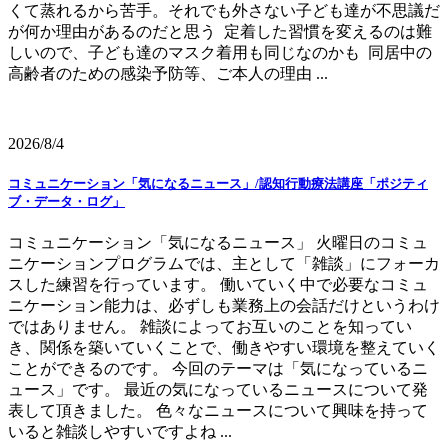
くて蒸れるから苦手。それでも外さない子ども達が不思議だ
が何か理由があるのだと思う 定着した習慣を変えるのは難
しいので、子ども達のマスク着用も同じなのかも 同居中の
高齢者のための感染予防等、ご本人の理由 ...
2026/8/4
コミュニケーション「気になるニュース」/認知行動療法講座「ポジティ
ブ・データ・ログ」
コミュニケーション「気になるニュース」 火曜日のコミュ
ニケーションプログラムでは、主として「雑談」にフォーカ
スした練習を行っています。 働いていく中で必要なコミュ
ニケーション能力は、必ずしも業務上の会話だけというわけ
ではありません。 雑談によってお互いのことを知ってい
き、関係を築いていくことで、働きやすい環境を整えていく
ことができるのです。 今回のテーマは「気になっているニ
ュース」です。 最近の気になっているニュースについて発
表して頂きました。 色々なニュースについて興味を持って
いると雑談しやすいですよね ...