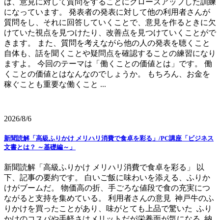
は、意見に対して質問をすることにクローズアップした訓練
になっています。 発表者の発表に対して他の利用者さんが
質問をし、それに回答していくことで、意見を作るときに欠
けていた視点を見つけたり、改善点を見つけていくことがで
きます。 また、質問を考えながら他の人の発表を聴くこと
自体も、話を聞くことや疑問点を確認することの練習になり
ますよ。 今回のテーマは「働くことの価値とは」です。 働
くことの価値とはなんなのでしょうか。 もちろん、お金を
稼ぐことも重要な働くこと ...
2026/8/6
新聞読解「高級ふりかけ メリハリ消費で食卓を彩る」/PC講座「ビジネス
文書とは？ ～基礎編～」
新聞読解「高級ふりかけ メリハリ消費で食卓を彩る」 以
下、記事の要約です。 白いご飯に味わいを添える、ふりか
けがブームだ。 物価高の折、手ごろな値段で食の充実につ
ながると支持を集めている。 利用者さんの意見 神戸牛のふ
りかけを買ったことがあり、味がとても上品で驚いた ふり
かけのコスパや手軽さはメリットだが栄養面が気になる 納