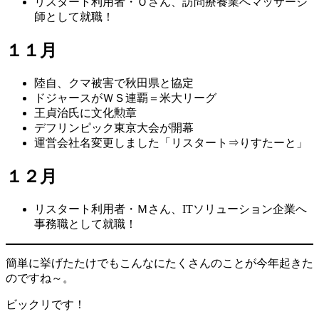
リスタート利用者・Ｏさん、訪問療養業へマッサージ
師として就職！
１１月
陸自、クマ被害で秋田県と協定
ドジャースがＷＳ連覇＝米大リーグ
王貞治氏に文化勲章
デフリンピック東京大会が開幕
運営会社名変更しました「リスタート⇒りすたーと」
１２月
リスタート利用者・Ｍさん、ITソリューション企業へ
事務職として就職！
簡単に挙げたたけでもこんなにたくさんのことが今年起きた
のですね～。
ビックリです！