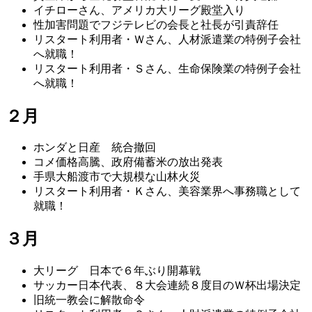
イチローさん、アメリカ大リーグ殿堂入り
性加害問題でフジテレビの会長と社長が引責辞任
リスタート利用者・Ｗさん、人材派遣業の特例子会社
へ就職！
リスタート利用者・Ｓさん、生命保険業の特例子会社
へ就職！
２月
ホンダと日産 統合撤回
コメ価格高騰、政府備蓄米の放出発表
手県大船渡市で大規模な山林火災
リスタート利用者・Ｋさん、美容業界へ事務職として
就職！
３月
大リーグ 日本で６年ぶり開幕戦
サッカー日本代表、８大会連続８度目のＷ杯出場決定
旧統一教会に解散命令