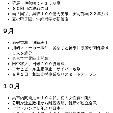
群馬・伊勢崎で４１．８度
８０回目の終戦の日
画「国宝」興収１００億円突破 実写邦画２２年ぶり
夏の甲子園、沖縄尚学が初優勝
９月
石破首相、退陣表明
川崎ストーカー事件 警察庁と神奈川県警が関係者４
３人を処分
東京で世界陸上開幕
田中将大、日米２００勝達成
アサヒビール生産停止 サイバー攻撃
９月１日、相談支援事業所リスタートオープン！
１０月
高市内閣発足＝１０４代、初の女性首相誕生
公明が連立政権から離脱表明、維新が連立合意
ソフトバンク５年ぶり日本一