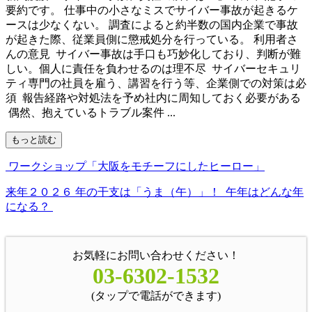
要約です。 仕事中の小さなミスでサイバー事故が起きるケ
ースは少なくない。 調査によると約半数の国内企業で事故
が起きた際、従業員側に懲戒処分を行っている。 利用者さ
んの意見 サイバー事故は手口も巧妙化しており、判断が難
しい。個人に責任を負わせるのは理不尽 サイバーセキュリ
ティ専門の社員を雇う、講習を行う等、企業側での対策は必
須 報告経路や対処法を予め社内に周知しておく必要がある
偶然、抱えているトラブル案件 ...
もっと読む
ワークショップ「大阪をモチーフにしたヒーロー」
来年２０２６ 年の干支は「うま（午）」！ 午年はどんな年
になる？
お気軽にお問い合わせください！
03-6302-1532
(タップで電話ができます)