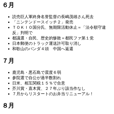
６月
読売巨人軍終身名誉監督の長嶋茂雄さん死去
「ニンテンドースイッチ２」発売
ＴＯＫＩＯ国分氏、無期限活動休止＝「法令順守違
反」判明で
都議選・自民、歴史的惨敗＝都民ファ第１党
日本郵便のトラック運送許可取り消し
和歌山のパンダ４頭 中国へ返還
７月
鹿児島・悪石島で震度６弱
参院選で自公が過半数割れ
日米、相互関税１５％で合意
芥川賞・直木賞、２７年ぶり該当作なし
７月からリスタートのお弁当リニューアル！
８月