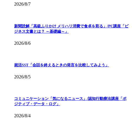
2026/8/7
新聞読解「高級ふりかけ メリハリ消費で食卓を彩る」/PC講座「ビ
ジネス文書とは？ ～基礎編～」
2026/8/6
就活SST「会話を終えるときの発言を比較してみよう」
2026/8/5
コミュニケーション「気になるニュース」/認知行動療法講座「ポ
ジティブ・データ・ログ」
2026/8/4