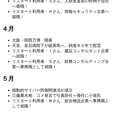
リスタート利用者・Ｓさん、
人財
派遣業
の
特例
子会社
へ復職！
リスタート利用者・Ｈさん、情報セキュリティ企業へ
復職！
４月
大阪・関西万博 開幕
天皇、皇后両陛下が硫黄島へ。戦後８０年で慰霊
リスタート利用者・Ｉさん、建設コンサルタント企業
へ就職！
リスタート利用者・Ｓさん、財務コンサルティング企
業へ事務職として就職！
５月
能動的サイバー防御関連法が成立
江藤農水相、コメ発言で引責辞任＝後任に小泉氏
リスタート利用者・Ｗさん、総合物流企業へ事務職と
して就職！