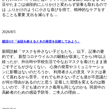
豆やたまごは値段的にふりかけと変わらず栄養も取れるので
は ふりかけのように小さな喜びを得て、精神的なケアをす
ることも重要 支出を減らすも ...
2026/8/5
就活SST「会話を終えるときの発言を比較してみよう」
新聞読解「マスクを外さない子どもたち」 以下、記事の要
約です。 新型コロナウイルスの騒動が収束してから3年以上
経ったが、外出時や学校生活で今なおマスクを着けたまま過
ごす子どもが少なくない。 心身の発育やコミュニケーショ
ンに影響はないのだろうか。 利用者さんの意見 マスクは暑
くて蒸れるから苦手。それでも外さない子ども達が不思議だ
が何か理由があるのだと思う 定着した習慣を変えるのは難
しいので、子ども達のマスク着用も同じなのかも 同居中の
高齢者のための感染予防等、ご本人の理由 ...