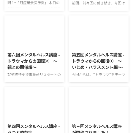
図 1～3月産業景気予測」 本日の
前回、前々回に引き続き、今回は
新聞読解のトピックは、「各業界
最後のトラウマからの回復③～
についての景気予測」についてで
DV編～です。 トラウマからの回
した。 以下、記事の要約です。
復①～いじめ・ハラスメント編～
ネットサービス。スマホ決済店舗
トラウマからの回復②～親との関
に。 電子マネーやポイントサー
係編～ 就労移行支援事業所リス
ビスなどスマートフォンを通じ、
タートの過去のメンタルヘルス講
2016/11/27
2016/10/16
実店舗で決済できる機能が広がっ
座はこちら！ DVとは？ 配偶者間
ている。 利便性の高さから、
暴力。結婚している夫婦だけでな
第六回メンタルヘルス講座 -
第五回メンタルヘルス講座 -
2018年はスマホ決済の取扱高は1
く、内縁関係や同棲関係の中で起
トラウマからの回復② ～
トラウマからの回復① ～
割弱伸びるとの見方も。ネット通
きる暴力もDVです。 同居はして
親との関係編～
いじめ・ハラスメント編～-
販では宅配大手の配送料引き上げ
いなくても恋人間で起きる暴力も
も影を落とす。 コンテンツ関連
「デートDV」と言います。 ほと
就労移行支援事業所リスタートの
今回からは、"トラウマ"をテーマ
では各社が独自作品の投入を競
んどの場合、男性が加害者、女性
過去のメンタルヘルス講座はこち
にやっていきます。 過去の経験
う。精密機械。カメラ販売上方修
が被害者です。同性カップル間で
ら！ 前回に引き続き、"トラウ
で、トラウマを持っている方は多
正。デジタルカメラ市場の ...
のDVももちろん起きています。
マ"がテーマの講座となっていま
くいます。 そんな方々の助けに
DV ...
す。 過去の経験で、トラウマを
なるだけでなく、どのようなこと
持っている方は多くいます。 そん
がトラウマに繋がるのかを知って
な方々の助けになるだけでなく、
もらい、 トラウマ被害を受ける
2016/9/25
2025/7/4
どのようなことがトラウマに繋が
方が少しでも減るようにお手伝い
るのかを知ってもらい、 トラウマ
ができればと思います。 今回も
第四回メンタルヘルス講座 -
第三回メンタルヘルス講座
被害を受ける方が少しでも減るよ
多くの方に来ていただけました！
うつと依存症-
が開催されました！