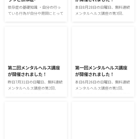
うにお手伝いができればと思いま
初めて参加の方も多くいらっしゃ
す。 まずはウォーミングアップ
いましたが、いつものウォーミン
依存症の基礎知識 ・自分の行っ
本日8月28日の日曜日、無料連続
です！ 今回、初めて参加された
グアップの効果もあって、 みなさ
ている行為が自分や周囲にとって
メンタルヘルス講座の第3回、
方もいらっしゃいましたが、 み
んすぐに打ち解けていかれまし
有害な影響があるとわかっていて
「私のうつはなぜ治らない？ ～
なさん打ち解けるためにも、まず
た。 隣の人と呼吸合わせをして
も、 その行為を自分の意思で止
うつにもいろいろ、治し方もいろ
はウォーミングアップです！ 姿
リラックスしたら、いよいよ今回
めることができない。 ・依存症
いろ～」が開催されました。 少
勢と呼吸を整 ...
のテーマに入 ...
は「症」と呼ばれているとおりの
しずつ過ごしやすい気温にはなっ
病気。 何かにはまっている人自
てきましたが、まだ蒸し暑さが続
身の意思の弱さ、人格の問題、道
いている中、 初めての方にも来
2016/8/1
2016/6/26
徳的意識の低さが原因ではない。
ていただけて、今回も滞りなく開
したがって、周囲の説教では回復
催されました。 ウォーミングア
第二回メンタルヘルス講座
第一回メンタルヘルス講座
できない。 ・完治のない病気だ
ップで良い姿勢を作り、呼吸を合
が開催されました！
が開催されました！
が、はまっている有害な行為を辞
わせて・・・いざ今回のテーマで
め続けることで回復できる。 ・
す。 うつ病の判断基準 まずは、
昨日7月31日の日曜日、無料連続
本日6月26日の日曜日、無料連続
回復の切り札は、依存症当事者た
自分がうつ病であるのかどうかの
メンタルヘルス講座の第2回、
メンタルヘルス講座の第1回、
ちが集まる自助に参加を続けるこ
診断基準を教えてもらいました。
「心のケアで身体の不調も治
「やってませんか？『ひとり反省
と。 ・「否認」の病気。 ・「進
8月26日の教えて！リス太くんで
る！？ ～疲労・肩こり・腰痛・
会』」が開催されました。 昨日
行性」の病気。 ・家族・周 ...
も紹介しましたが ...
冷え性まで～」 が開催されまし
てるてる坊主を作ったのが効いた
た。 天気はあいにくの雨となっ
のでしょうか。天気恵まれて、む
てしまい、参加者の方も少なめに
しろ暑いくらいでしたが、利用者
はなってしまいましたが、 今回
さんもあわせて15人も来ていた
2016/5/31
2016/5/29
もバッチリ前田さんのお話を聞く
だくことができました！ ウォー
ことができました。 ウォーミン
ミングアップとして、前回もやっ