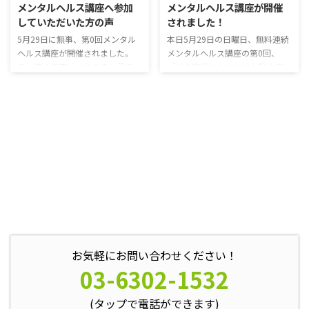
メンタルヘルス講座へ参加
メンタルヘルス講座が開催
グアップとして、お決まりのいい
た呼吸合わせを行うことで受講者
していただいた方の声
されました！
姿勢の作り方や呼吸合わせで打ち
同士打ち解けて、すぐに話も盛り
解けて、準備万端！ 今日のテー
上がるようになりました。 その
5月29日に無事、第0回メンタル
本日5月29日の日曜日、無料連続
マは心因性の身体症状。とはい
後、今回のテーマ「自責感」につ
ヘルス講座が開催されました。
メンタルヘルス講座の第0回、
え、すべての症状が精神に問題が
いてのお話をしていただきまし
その時の様子はこちらでも見てい
「社会復帰のための対人恐怖症対
あるわけではありません。 前田
た。 ひとつ失敗をしてしまった
ただけます。 今日は、当日のア
策」が開催されました。 天候に
さんも、まずは身体の ...
り、注意を受けた際に、自分を責
ンケートより、参加していただい
も恵まれて、8名の方がいらっし
め ...
た方の声を一部ご紹介したいと思
ゃいました。 受講者の方が話し
います。 ・リラックス状態で
辛いと感じるのはどのようなとき
聞くことができた ・講義形式で
かを聞き、その対策を考えるな
ないので少し緊張したが、興味深
ど、実践的な講座内容でした。
く聞くことができた ・「呼吸を
講演中の様子です。初対面の人と
合わせる」のは難しいが、これか
話す際に緊張しない方法や、否定
らも実践していきたい メンタ
されるのが怖いと感じる場合の対
ルヘルス講座は前田先生の話を聞
処法などを話していただきまし
くだけではなく、講座の内容に沿
た。 講座の内容を隣の人と実践
って実践的な体験も行う ...
してみる場面なども。みなさん初
対面であるにもかかわらず、最後
お気軽にお問い合わせください！
にはスムーズに会話ができ、笑顔
03-6302-1532
も見 ...
(タップで電話ができます)