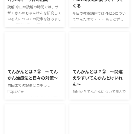
ラのフィルムや 医療品のカプセ
ます。 かつてはアルコール依存
くる
ル・接着剤などにも使われている
症・薬物依存症くらいしか指摘さ
読解 今日の読解の時間では、サ
んだよ～ ちなみにシンクロ選手
れていませんでした。 ギャンブ
ザエさんのじゃんけんを研究して
今日の教養講座ではPM2.5につい
の頭髪を固めているのもゼラチン
ル依存症で借金をしてしまう、薬
いる人についての記事を読みまし
て学んだので・・・ もっと詳し
粉なんだって！ ゼリー ...
物依存症で違法薬物がやめられな
た。 最近は難しい題材も多かっ
く、PM2.5について語りたいと思
くなるなど、深刻な事態に陥るこ
たので、ちょっと新鮮ですね
います！笑 そもそもPM２．５
とがあります。 自身の生活 ...
（笑） 記事の内容は、「サザエ
って？ 直径が2.5μm（2.5mmの
さんじゃんけん研究所」を立ち上
千分の１）以下の超微粒子の総称
げた高木さんという方が、 「サ
大気汚染の原因物質とされている
ザエさん」の番組最後に行われる
浮遊粒子状物質（SPM）よりもは
じゃんけんのパターンを本気で分
2025/7/4
2025/7/4
るかに小さい粒子。 PM2.5は、呼
析して 勝つことを目指す、とい
吸器系の奥深くまで入りやすいこ
てんかんとは？③ ～てん
てんかんとは？② ～間違
うものでした。 「編集」担当者
となどから、 人体への影響が大
かん治療法と日々の対策～
えやすいてんかんとけいれ
が変わるたびにパターンも変わる
きいのです。 PM2.5は大陸の暖房
ん～
のをその都度分析し、 研究成果
などでピークを迎え その後、日
前回までの記事はコチラ↓
を同人誌の即売会で販売するな
本に流れてきます。 中国の夜、
https://re-
前回からてんかんについて学んで
ど、本気で挑んでいるということ
まだ人が起きて活動していない時
start.tokyo/2016/07/11/%E3%8
います！ 前回の記事はコチラ↓
が ひしひしと伝わってきまし
間(夜)に出し ...
1%A6%E3%82%93%E3%81%8
https://re-
た。 こ ...
B%E3%82%93%E3%81%A8%E
start.tokyo/2016/07/11/%E3%8
3%81%AF%EF%BC%9F%E2%91
1%A6%E3%82%93%E3%81%8
%A0%E3%80%80%EF%BD%9E
B%E3%82%93%E3%81%A8%E
%E3%81%93%E3%82%93%E3
3%81%AF%EF%BC%9F%E2%91
2016/7/12
2016/7/11
%81%AA%E3%81%AB%E3%81
%A0%E3%80%80%EF%BD%9E