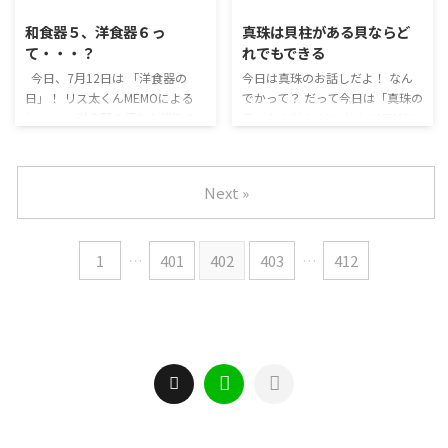
%82%E3%82%8B%E3%82%93
%E3%81%93%E3%82%93%E3
和食器５、洋食器６っ
真珠は貝柱がある貝ならど
%E3%81%A0%E3%80%80%E3
%81%AA%E3%81%AB%E3%81
て・・・？
れでもできる
%81%A6%E3%82%93%E3%81
%82%E3%82%8B%E3%82%93
%8B/ https:// ...
%E3%81%A0%E3%80%80%E3
今日、7月12日は 「洋食器の
今日は真珠のお話しだよ！ なん
%81%A6%E3%82%93% ...
日」！ リス太くんMEMOによる
でかって？ だって今日は「真珠の
と・・・ 洋食器の優れた機能の
日」なんだ！ リス太くんMEMOに
美しさ、その役割などを広くPR
よると・・・ 1893年７月11日に
することを目的に 新潟県燕市に
ミキモトを設立した御木本幸吉
事務局を置く日本金属洋食器工業
（こうきち）さんが、 世界で初
Next »
組合が制定したんだ！ 日付は７
めて真珠の養殖に成功したことに
と１２を代表的な洋食器の 「ナ
ちなんで制定されたよ！ 当時、
イフ（７１２）」と読む語呂合わ
東京大学の箕作（みつくり）博士
せからなんだってー 燕市は洋食
の助言で真珠の養殖を決意したそ
1
…
401
402
403
…
412
器の生産では世界的なシェアを誇
う 御木本幸吉さんの言葉に「世
る工業都市なんだよ 国内生産シ
界中の女性を真珠で飾りたい」
ェアは90％超！ デパートの贈答
というものがあるんだ！かっこい
品コーナーなどで食器のセットが
ー！ ミキモトでは当時から光沢
売られているけど、 和食器は5個
や形などの厳しい品質管理を設
セット、洋食器はたいがい6個セ
け、 それらをクリアした真珠で
ットになっ ...
ネックレスを作って世界 ...