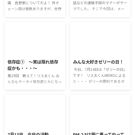
識 吉野家についてだよ！ 丼チ
話などの連絡手段のマナーがテー
ェーン店は複数ありますが、吉野
マでした。 そこで今回は、メー
家は「よしぎゅー」の 愛称で多
ル・電話・手紙 及び直接会って
くの人に愛されているようです
話す場合のそれぞれで、 どんな
ね。 そんな吉野家ですが、店舗
メリットがあってなにがデメリッ
の急増に伴い、 つゆのコストダ
トになるか、意見を出し合いまし
ウンのために粉末のつゆに変更し
た。 今日の話し合いで出たもの
たこと、 輸入牛肉の供給不足の
を、それぞれまとめてみました！
ため、輸入制限が適用されない
メール メリット デメリット 気軽
2025/6/17
2016/7/14
フリーズドライの乾燥牛肉の利用
に送れる 文面だけだと伝わり辛
依存症① ～実は隠れ依存
みんな大好きゼリーの日！
などから、味の悪化による客離れ
いこともある いつでも見られる
症かも・・・～
の進行、 さらに外食産業の発達
読んだのか確認できない 記録に
今日、7月14日は「ゼリーの日」
に伴う輸入牛肉の需要増による、
残る 誤送信した際に取り返しが
です！ リス太くんMEMOによる
第29回 教えて！リス太くん み
牛肉価格の高騰から原価の上昇な
つかない 海外ともやり取りでき
と・・・ ゼリーの原料であるゼ
んなもケータイ依存症とかになっ
どの複合要因によって 経営が急
る すべてのメールを読まない人
ラチンがフランス菓子や料理に好
てない？ 現代社会で沢山の人が
激に悪化した事が原因で、 今 ...
もいる 電話 メ ...
んで 使われることから、7月14日
悩んでいる病気です。 依存とはあ
＝フランス革命と同じ日を記念日
る物事に異常なほど執着し、それ
として、 ゼラチン・コラーゲン
なしでは我慢できないと言う状態
工業組合が制定したんだ！ ゼラ
になってしまった病気です。 有害
チンは動物の組織の主成分コラー
な結果を招くにも関わらず、やめ
ゲンに熱を加えて 抽出したもの
2016/7/13
2016/7/13
ることが出来ない状態のことで
なんだけど、ゼリー以外にもカメ
す。 中毒と呼ばれることもあり
7月13日 今日の活動
PM.2.5は風に乗ってやって