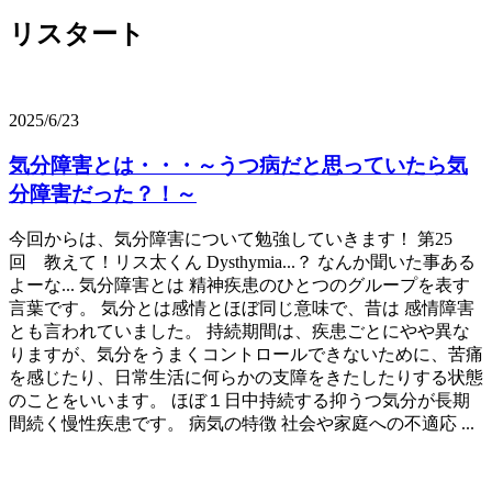
リスタート
2025/6/23
気分障害とは・・・～うつ病だと思っていたら気
分障害だった？！～
今回からは、気分障害について勉強していきます！ 第25
回 教えて！リス太くん Dysthymia...？ なんか聞いた事ある
よーな... 気分障害とは 精神疾患のひとつのグループを表す
言葉です。 気分とは感情とほぼ同じ意味で、昔は 感情障害
とも言われていました。 持続期間は、疾患ごとにやや異な
りますが、気分をうまくコントロールできないために、苦痛
を感じたり、日常生活に何らかの支障をきたしたりする状態
のことをいいます。 ほぼ１日中持続する抑うつ気分が長期
間続く慢性疾患です。 病気の特徴 社会や家庭への不適応 ...