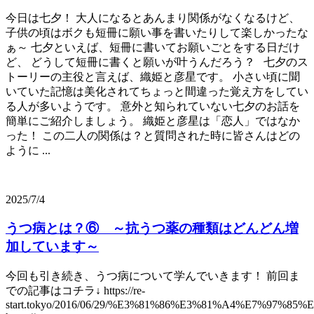
今日は七夕！ 大人になるとあんまり関係がなくなるけど、
子供の頃はボクも短冊に願い事を書いたりして楽しかったな
ぁ～ 七夕といえば、短冊に書いてお願いごとをする日だけ
ど、 どうして短冊に書くと願いが叶うんだろう？ 七夕のス
トーリーの主役と言えば、織姫と彦星です。 小さい頃に聞
いていた記憶は美化されてちょっと間違った覚え方をしてい
る人が多いようです。 意外と知られていない七夕のお話を
簡単にご紹介しましょう。 織姫と彦星は「恋人」ではなか
った！ この二人の関係は？と質問された時に皆さんはどの
ように ...
2025/7/4
うつ病とは？⑥ ～抗うつ薬の種類はどんどん増
加しています～
今回も引き続き、うつ病について学んでいきます！ 前回ま
での記事はコチラ↓ https://re-
start.tokyo/2016/06/29/%E3%81%86%E3%81%A4%E7%97