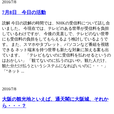
2016/7/8
7月8日 今日の活動
読解 今日の読解の時間では、NHKの受信料について話し合
いました。 今現在では、テレビのある世帯が受信料を負担
しているわけですが、 今後の見直しで、テレビのない世帯
にも受信料の負担をしてもらえるよう検討しているようで
す。 また、スマホやタブレット、パソコンなど番組を視聴
できる ネット端末を持つ世帯も新たな対象に加える案も出
ています。 「テレビもないのに受信料を払わせるというの
はおかしい」 「観てないのに払うのはいや。観た人だけ、
観た分だけ払うというシステムになればいいのに・・・」
「“ネット ...
2016/7/8
大阪の観光地といえば、通天閣に大阪城、それか
ら・・・？