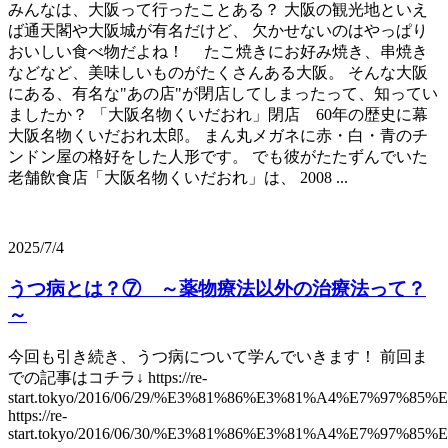
みんなは、大阪って行ったことある？ 大阪の観光地といえ
ば通天閣や大阪城が有名だけど、 欠かせないのはやっぱり
おいしい食べ物だよね！ たこ焼きにお好み焼き、串焼き
などなど、美味しいものがたくさんある大阪。 そんな大阪
にある、有名な"あの店"が閉店してしまったって、知ってい
ましたか？ 「大阪名物くいだおれ」閉店 60年の歴史に幕
大阪名物くいだおれ太郎。 まん丸メガネに赤・白・青のチ
ンドン屋の格好をした人形です。 でも彼がたたずんでいた
老舗飲食店「大阪名物くいだおれ」は、 2008 ...
2025/7/4
うつ病とは？⑦ ～薬物療法以外の治療法って？
～
今回も引き続き、うつ病について学んでいきます！ 前回ま
での記事はコチラ↓ https://re-
start.tokyo/2016/06/29/%E3%81%86%E3%81%A4%E7%97
https://re-
start.tokyo/2016/06/30/%E3%81%86%E3%81%A4%E7%9