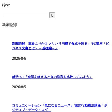
検索
新着記事
新聞読解「高級ふりかけ メリハリ消費で食卓を彩る」/PC講座「ビ
ジネス文書とは？ ～基礎編～」
2026/8/6
就活SST「会話を終えるときの発言を比較してみよう」
2026/8/5
コミュニケーション「気になるニュース」/認知行動療法講座「ポ
ジティブ・データ・ログ」