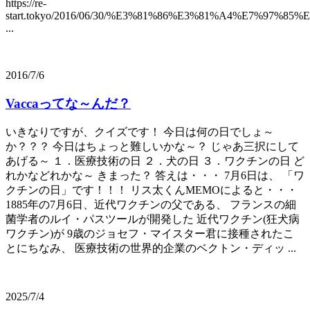
https://re-
start.tokyo/2016/06/30/%E3%81%86%E3%81%A4%E7%9
...
2016/7/6
Vaccaってな～んだ？
いきなりですが、クイズです！ 今日は何の日でしょ～
か？？？ 今日はちょっと難しいかな～？ じゃあ三択にして
あげる～ １．医療技術の日 ２．犬の日 ３．ワクチンの日 ど
れかなどれかな～ きまった？ 答えは・・・ 7月6日は、 「ワ
クチンの日」です！！！ リス太くんMEMOによると・・・
1885年の7月6日、近代ワクチンの父である、 フランスの細
菌学者のルイ・パスツールが開発した 近代ワクチン(狂犬病
ワクチン)が 9歳のジョセフ・マイスター君に接種されたこ
とにちなみ、 医療技術の世界的企業のベクトン・ディッ ...
2025/7/4