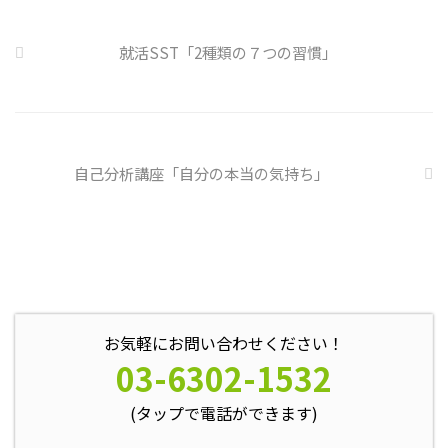
門の社員を雇う、講習を行う等、
企業側での対策は必須 報告経路
や対処法を予め社内に周知してお
就活SST「2種類の７つの習慣」
く必要がある 偶然、抱えている
トラブル案件 ...
自己分析講座「自分の本当の気持ち」
お気軽にお問い合わせください！
03-6302-1532
(タップで電話ができます)