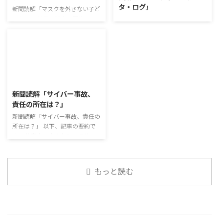
タ・ログ」
も、話を聞くことや疑問点を確認
たまごは値段的にふりかけと変わ
新聞読解「マスクを外さない子ど
することの練習になりますよ。
らず栄養も取れるのでは ふりか
もたち」 以下、記事の要約で
コミュニケーション「気になるニ
今回のテーマは「働くことの価値
けのように小さな喜びを得て、精
す。 新型コロナウイルスの騒動
ュース」 火曜日のコミュニケー
とは」です。 働くことの価値と
神的なケアをすることも重要 支
が収束してから3年以上経った
ションプログラムでは、主として
はなんなのでしょうか。 もちろ
出を減らすも ...
が、外出時や学校生活で今なおマ
「雑談」にフォーカスした練習を
ん、お金を稼ぐことも重要な働く
スクを着けたまま過ごす子どもが
行っています。 働いていく中で必
こと ...
少なくない。 心身の発育やコミ
要なコミュニケーション能力は、
2026/8/3
ュニケーションに影響はないのだ
必ずしも業務上の会話だけという
ろうか。 利用者さんの意見 マス
わけではありません。 雑談によ
新聞読解「サイバー事故、
クは暑くて蒸れるから苦手。それ
ってお互いのことを知っていき、
責任の所在は？」
でも外さない子ども達が不思議だ
関係を築いていくことで、働きや
が何か理由があるのだと思う 定
新聞読解「サイバー事故、責任の
すい環境を整えていくことができ
着した習慣を変えるのは難しいの
所在は？」 以下、記事の要約で
るのです。 今回のテーマは「気
で、子ども達のマスク着用も同じ
す。 仕事中の小さなミスでサイ
になっているニュース」です。 最
なのかも 同居中の高齢者のため
バー事故が起きるケースは少なく
近の気になっているニュースにつ
の感染予防等、ご本人の理由 ...
ない。 調査によると約半数の国
いて発表して頂きました。 色々
内企業で事故が起きた際、従業員
なニュースについて興味を持って
もっと読む
側に懲戒処分を行っている。 利
いると雑談しやすいですよね ...
用者さんの意見 サイバー事故は
手口も巧妙化しており、判断が難
しい。個人に責任を負わせるのは
理不尽 サイバーセキュリティ専