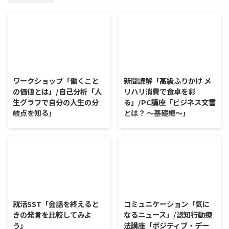
2026/8/7
2026/8/6
ワークショップ「働くこと
新聞読解「高級ふりかけ メ
の価値とは」/自己分析「人
リハリ消費で食卓を彩
生グラフで自分の人生の分
る」/PC講座「ビジネス文書
岐点を知る」
とは？ ～基礎編～」
ワークショップ「働くことの価値
新聞読解「高級ふりかけ メリハ
とは」 ワークショップは、意見
リ消費で食卓を彩る」 以下、記
に対して質問をすることにクロー
事の要約です。 白いご飯に味わ
ズアップした訓練になっていま
いを添える、ふりかけがブーム
す。 発表者の発表に対して他の
だ。 物価高の折、手ごろな値段
利用者さんが質問をし、それに回
で食の充実につながると支持を集
2026/8/5
2026/8/4
答していくことで、意見を作ると
めている。 利用者さんの意見 神
きに欠けていた視点を見つけた
戸牛のふりかけを買ったことがあ
就活SST「会話を終えると
コミュニケーション「気に
り、改善点を見つけていくことが
り、味がとても上品で驚いた ふ
きの発言を比較してみよ
なるニュース」/認知行動療
できます。 また、質問を考えな
りかけのコスパや手軽さはメリッ
う」
法講座「ポジティブ・デー
がら他の人の発表を聴くこと自体
トだが栄養面が気になる 納豆や