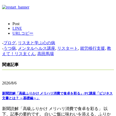
Post
LINE
URLコピー
-
ブログ
,
リス太と学ぶ心の病
-
うつ病
,
メンタルヘルス講座
,
リスタート
,
就労移行支援
,
教
えて！リス太くん
,
高田馬場
関連記事
2026/8/6
新聞読解「高級ふりかけ メリハリ消費で食卓を彩る」/PC講座「ビジネス
文書とは？ ～基礎編～」
新聞読解「高級ふりかけ メリハリ消費で食卓を彩る」 以
下、記事の要約です。 白いご飯に味わいを添える、ふりか