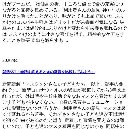
けがブームだ。 物価高の折、手ごろな値段で食の充実につ
ながると支持を集めている。 利用者さんの意見 神戸牛のふ
りかけを買ったことがあり、味がとても上品で驚いた ふり
かけのコスパや手軽さはメリットだが栄養面が気になる 納
豆やたまごは値段的にふりかけと変わらず栄養も取れるので
は ふりかけのように小さな喜びを得て、精神的なケアをす
ることも重要 支出を減らすも ...
2026/8/5
就活SST「会話を終えるときの発言を比較してみよう」
新聞読解「マスクを外さない子どもたち」 以下、記事の要
約です。 新型コロナウイルスの騒動が収束してから3年以上
経ったが、外出時や学校生活で今なおマスクを着けたまま過
ごす子どもが少なくない。 心身の発育やコミュニケーショ
ンに影響はないのだろうか。 利用者さんの意見 マスクは暑
くて蒸れるから苦手。それでも外さない子ども達が不思議だ
が何か理由があるのだと思う 定着した習慣を変えるのは難
しいので、子ども達のマスク着用も同じなのかも 同居中の