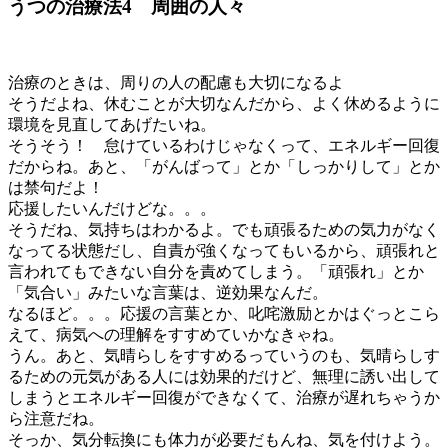
うつの治療法4 周囲の人々
治療のときは、周りの人の配慮も大切になるよ
そうだよね、休むことが大切なんだから、よく休めるように
環境を見直してあげたいね。
そうそう！ 怠けているわけじゃなくって、エネルギー回復
だからね。あと、「がんばって」とか「しっかりして」とか
は禁句だよ！
応援したいんだけどな。。。
そうだね、気持ちはわかるよ。でも頑張るための気力がなく
なってる状態だし、自責が強くなってもいるから、頑張れと
言われてもできない自分を責めてしまう。「頑張れ」とか
「気合い」みたいな言葉は、逆効果なんだ。
なるほど。。。応援の言葉とか、叱咤激励とかはぐっとこら
えて、病気への理解をすすめていかなきゃね。
うん。あと、気晴らしをすすめるっていうのも、気晴らしす
るための元気がある人には効果的だけど、無理に誘い出して
しまうとエネルギー回復ができなくて、治療が遅れちゃうか
ら注意だね。
そっか、気分転換にも体力が必要だもんね、気を付けよう。