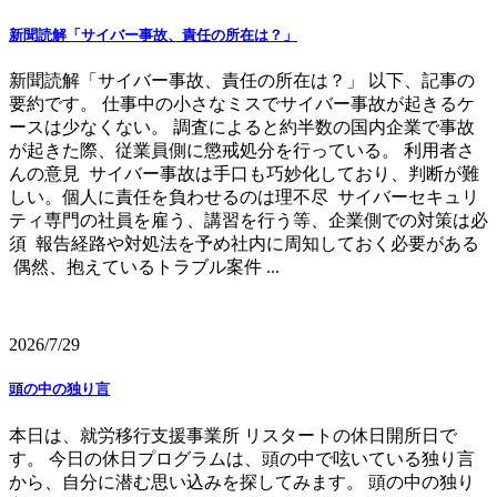
新聞読解「サイバー事故、責任の所在は？」
新聞読解「サイバー事故、責任の所在は？」 以下、記事の
要約です。 仕事中の小さなミスでサイバー事故が起きるケ
ースは少なくない。 調査によると約半数の国内企業で事故
が起きた際、従業員側に懲戒処分を行っている。 利用者さ
んの意見 サイバー事故は手口も巧妙化しており、判断が難
しい。個人に責任を負わせるのは理不尽 サイバーセキュリ
ティ専門の社員を雇う、講習を行う等、企業側での対策は必
須 報告経路や対処法を予め社内に周知しておく必要がある
偶然、抱えているトラブル案件 ...
2026/7/29
頭の中の独り言
本日は、就労移行支援事業所 リスタートの休日開所日で
す。 今日の休日プログラムは、頭の中で呟いている独り言
から、自分に潜む思い込みを探してみます。 頭の中の独り