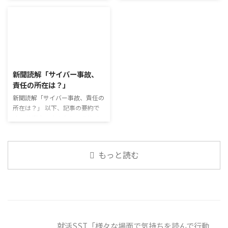
今回のテーマは「働くことの価値
けのように小さな喜びを得て、精
す。 新型コロナウイルスの騒動
ュース」 火曜日のコミュニケー
とは」です。 働くことの価値と
神的なケアをすることも重要 支
が収束してから3年以上経った
ションプログラムでは、主として
はなんなのでしょうか。 もちろ
出を減らすも ...
が、外出時や学校生活で今なおマ
「雑談」にフォーカスした練習を
ん、お金を稼ぐことも重要な働く
スクを着けたまま過ごす子どもが
行っています。 働いていく中で必
こと ...
少なくない。 心身の発育やコミ
要なコミュニケーション能力は、
2026/8/3
ュニケーションに影響はないのだ
必ずしも業務上の会話だけという
ろうか。 利用者さんの意見 マス
わけではありません。 雑談によ
新聞読解「サイバー事故、
クは暑くて蒸れるから苦手。それ
ってお互いのことを知っていき、
責任の所在は？」
でも外さない子ども達が不思議だ
関係を築いていくことで、働きや
が何か理由があるのだと思う 定
新聞読解「サイバー事故、責任の
すい環境を整えていくことができ
着した習慣を変えるのは難しいの
所在は？」 以下、記事の要約で
るのです。 今回のテーマは「気
で、子ども達のマスク着用も同じ
す。 仕事中の小さなミスでサイ
になっているニュース」です。 最
なのかも 同居中の高齢者のため
バー事故が起きるケースは少なく
近の気になっているニュースにつ
の感染予防等、ご本人の理由 ...
ない。 調査によると約半数の国
いて発表して頂きました。 色々
内企業で事故が起きた際、従業員
なニュースについて興味を持って
もっと読む
側に懲戒処分を行っている。 利
いると雑談しやすいですよね ...
用者さんの意見 サイバー事故は
手口も巧妙化しており、判断が難
しい。個人に責任を負わせるのは
理不尽 サイバーセキュリティ専
門の社員を雇う、講習を行う等、
企業側での対策は必須 報告経路
就活SST「様々な場面で気持ちを読んで行動