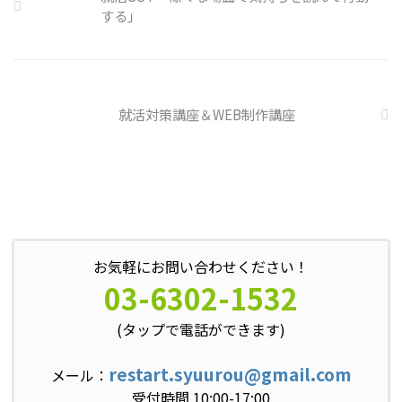
や対処法を予め社内に周知してお
する」
く必要がある 偶然、抱えている
トラブル案件 ...
就活対策講座＆WEB制作講座
お気軽にお問い合わせください！
03-6302-1532
(タップで電話ができます)
restart.syuurou@gmail.com
メール：
受付時間 10:00-17:00