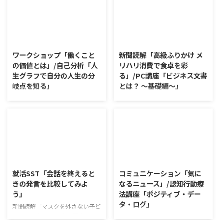
2026/8/7
2026/8/6
ワークショップ「働くこと
新聞読解「高級ふりかけ メ
の価値とは」/自己分析「人
リハリ消費で食卓を彩
生グラフで自分の人生の分
る」/PC講座「ビジネス文書
岐点を知る」
とは？ ～基礎編～」
ワークショップ「働くことの価値
新聞読解「高級ふりかけ メリハ
とは」 ワークショップは、意見
リ消費で食卓を彩る」 以下、記
に対して質問をすることにクロー
事の要約です。 白いご飯に味わ
ズアップした訓練になっていま
いを添える、ふりかけがブーム
す。 発表者の発表に対して他の
だ。 物価高の折、手ごろな値段
利用者さんが質問をし、それに回
で食の充実につながると支持を集
2026/8/5
2026/8/4
答していくことで、意見を作ると
めている。 利用者さんの意見 神
きに欠けていた視点を見つけた
戸牛のふりかけを買ったことがあ
就活SST「会話を終えると
コミュニケーション「気に
り、改善点を見つけていくことが
り、味がとても上品で驚いた ふ
きの発言を比較してみよ
なるニュース」/認知行動療
できます。 また、質問を考えな
りかけのコスパや手軽さはメリッ
う」
法講座「ポジティブ・デー
がら他の人の発表を聴くこと自体
トだが栄養面が気になる 納豆や
タ・ログ」
も、話を聞くことや疑問点を確認
たまごは値段的にふりかけと変わ
新聞読解「マスクを外さない子ど
することの練習になりますよ。
らず栄養も取れるのでは ふりか
もたち」 以下、記事の要約で
コミュニケーション「気になるニ