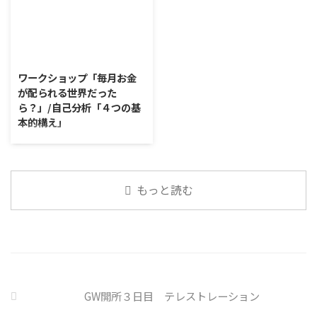
とそこに潜む思い込みを見つける
内企業で事故が起きた際、従業員
なニュースについて興味を持って
ための練習を行います。 私たち
側に懲戒処分を行っている。 利
いると雑談しやすいですよね ...
は、様々な状況に対して、口には
用者さんの意見 サイバー事故は
出さずに頭の中で様々なことを考
2026/7/31
手口も巧妙化しており、判断が難
えています。 そのような頭の中で
しい。個人に責任を負わせるのは
ワークショップ「毎月お金
の独り言には、数多くの思い込み
理不尽 サイバーセキュリティ専
が配られる世界だった
が含まれています。 自分の頭の
門の社員を雇う、講習を行う等、
ら？」/自己分析「４つの基
中の独り言を客観的に分析し、自
企業側での対策は必須 報告経路
本的構え」
分の持つ思い込みを探していきま
や対処法を予め社内に周知してお
しょう。 独り言の裏に潜む思い
く必要がある 偶然、抱えている
ワークショップ「毎月お金が配ら
込みを探す ① 最近、自分が ...
トラブル案件 ...
れる世界だったら？」 ワークシ
ョップは、意見に対して質問をす
ることにクローズアップした訓練
もっと読む
になっています。 発表者の発表に
対して他の利用者さんが質問を
し、それに回答していくことで、
意見を作るときに欠けていた視点
を見つけたり、改善点を見つけて
いくことができます。 また、質
問を考えながら他の人の発表を聴
GW開所３日目 テレストレーション
くこと自体も、話を聞くことや疑
問点を確認することの練習になり