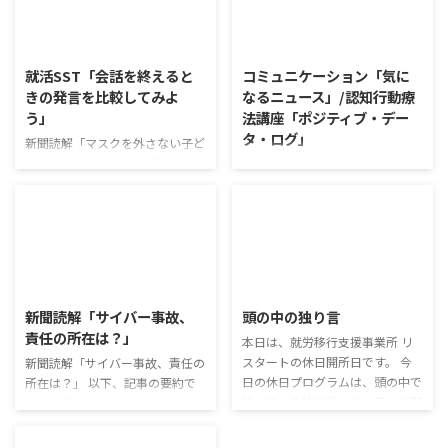
2026/8/5
2026/8/4
就活SST「会話を終えると
コミュニケーション「気に
きの発言を比較してみよ
なるニュース」/認知行動療
う」
法講座「ポジティブ・デー
タ・ログ」
新聞読解「マスクを外さない子ど
もたち」 以下、記事の要約で
コミュニケーション「気になるニ
す。 新型コロナウイルスの騒動
ュース」 火曜日のコミュニケー
が収束してから3年以上経った
ションプログラムでは、主として
が、外出時や学校生活で今なおマ
「雑談」にフォーカスした練習を
スクを着けたまま過ごす子どもが
行っています。 働いていく中で必
少なくない。 心身の発育やコミ
要なコミュニケーション能力は、
2026/8/3
2026/7/29
ュニケーションに影響はないのだ
必ずしも業務上の会話だけという
ろうか。 利用者さんの意見 マス
わけではありません。 雑談によ
新聞読解「サイバー事故、
頭の中の独り言
クは暑くて蒸れるから苦手。それ
ってお互いのことを知っていき、
責任の所在は？」
本日は、就労移行支援事業所 リ
でも外さない子ども達が不思議だ
関係を築いていくことで、働きや
スタートの休日開所日です。 今
が何か理由があるのだと思う 定
新聞読解「サイバー事故、責任の
すい環境を整えていくことができ
日の休日プログラムは、頭の中で
着した習慣を変えるのは難しいの
所在は？」 以下、記事の要約で
るのです。 今回のテーマは「気
呟いている独り言から、自分に潜
で、子ども達のマスク着用も同じ
す。 仕事中の小さなミスでサイ
になっているニュース」です。 最
む思い込みを探してみます。 頭
なのかも 同居中の高齢者のため
バー事故が起きるケースは少なく
近の気になっているニュースにつ
の中の独り言 今回は、自動思考
の感染予防等、ご本人の理由 ...
ない。 調査によると約半数の国
いて発表して頂きました。 色々