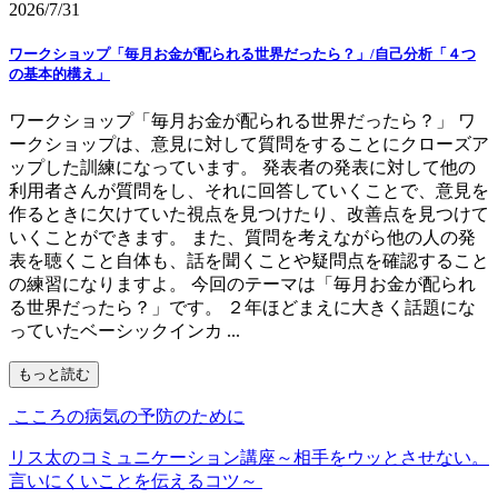
2026/7/31
ワークショップ「毎月お金が配られる世界だったら？」/自己分析「４つ
の基本的構え」
ワークショップ「毎月お金が配られる世界だったら？」 ワ
ークショップは、意見に対して質問をすることにクローズア
ップした訓練になっています。 発表者の発表に対して他の
利用者さんが質問をし、それに回答していくことで、意見を
作るときに欠けていた視点を見つけたり、改善点を見つけて
いくことができます。 また、質問を考えながら他の人の発
表を聴くこと自体も、話を聞くことや疑問点を確認すること
の練習になりますよ。 今回のテーマは「毎月お金が配られ
る世界だったら？」です。 ２年ほどまえに大きく話題にな
っていたベーシックインカ ...
もっと読む
こころの病気の予防のために
リス太のコミュニケーション講座～相手をウッとさせない。
言いにくいことを伝えるコツ～