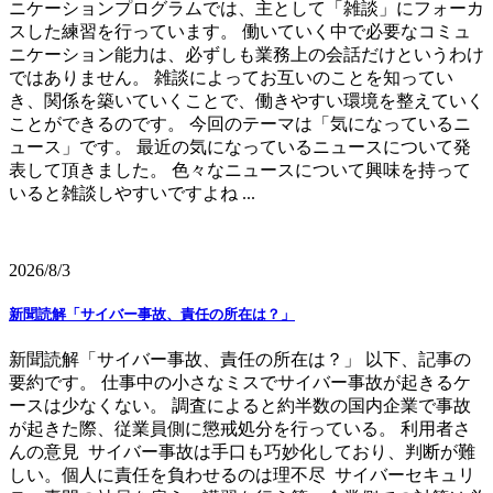
ニケーションプログラムでは、主として「雑談」にフォーカ
スした練習を行っています。 働いていく中で必要なコミュ
ニケーション能力は、必ずしも業務上の会話だけというわけ
ではありません。 雑談によってお互いのことを知ってい
き、関係を築いていくことで、働きやすい環境を整えていく
ことができるのです。 今回のテーマは「気になっているニ
ュース」です。 最近の気になっているニュースについて発
表して頂きました。 色々なニュースについて興味を持って
いると雑談しやすいですよね ...
2026/8/3
新聞読解「サイバー事故、責任の所在は？」
新聞読解「サイバー事故、責任の所在は？」 以下、記事の
要約です。 仕事中の小さなミスでサイバー事故が起きるケ
ースは少なくない。 調査によると約半数の国内企業で事故
が起きた際、従業員側に懲戒処分を行っている。 利用者さ
んの意見 サイバー事故は手口も巧妙化しており、判断が難
しい。個人に責任を負わせるのは理不尽 サイバーセキュリ