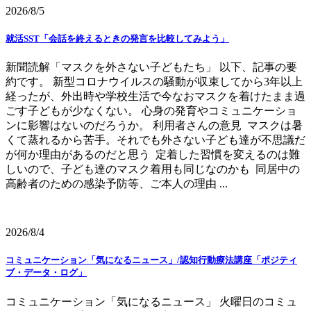
2026/8/5
就活SST「会話を終えるときの発言を比較してみよう」
新聞読解「マスクを外さない子どもたち」 以下、記事の要
約です。 新型コロナウイルスの騒動が収束してから3年以上
経ったが、外出時や学校生活で今なおマスクを着けたまま過
ごす子どもが少なくない。 心身の発育やコミュニケーショ
ンに影響はないのだろうか。 利用者さんの意見 マスクは暑
くて蒸れるから苦手。それでも外さない子ども達が不思議だ
が何か理由があるのだと思う 定着した習慣を変えるのは難
しいので、子ども達のマスク着用も同じなのかも 同居中の
高齢者のための感染予防等、ご本人の理由 ...
2026/8/4
コミュニケーション「気になるニュース」/認知行動療法講座「ポジティ
ブ・データ・ログ」
コミュニケーション「気になるニュース」 火曜日のコミュ