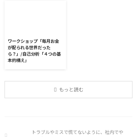
の中の独り言 今回は、自動思考
の感染予防等、ご本人の理由 ...
ない。 調査によると約半数の国
いて発表して頂きました。 色々
とそこに潜む思い込みを見つける
内企業で事故が起きた際、従業員
なニュースについて興味を持って
ための練習を行います。 私たち
側に懲戒処分を行っている。 利
いると雑談しやすいですよね ...
は、様々な状況に対して、口には
用者さんの意見 サイバー事故は
出さずに頭の中で様々なことを考
2026/7/31
手口も巧妙化しており、判断が難
えています。 そのような頭の中で
しい。個人に責任を負わせるのは
ワークショップ「毎月お金
の独り言には、数多くの思い込み
理不尽 サイバーセキュリティ専
が配られる世界だった
が含まれています。 自分の頭の
門の社員を雇う、講習を行う等、
ら？」/自己分析「４つの基
中の独り言を客観的に分析し、自
企業側での対策は必須 報告経路
本的構え」
分の持つ思い込みを探していきま
や対処法を予め社内に周知してお
しょう。 独り言の裏に潜む思い
く必要がある 偶然、抱えている
ワークショップ「毎月お金が配ら
込みを探す ① 最近、自分が ...
トラブル案件 ...
れる世界だったら？」 ワークシ
ョップは、意見に対して質問をす
ることにクローズアップした訓練
もっと読む
になっています。 発表者の発表に
対して他の利用者さんが質問を
し、それに回答していくことで、
意見を作るときに欠けていた視点
を見つけたり、改善点を見つけて
いくことができます。 また、質
問を考えながら他の人の発表を聴
トラブルやミスで慌てないように、社内でや
くこと自体も、話を聞くことや疑