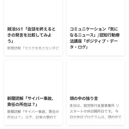
2026/8/5
2026/8/4
就活SST「会話を終えると
コミュニケーション「気に
きの発言を比較してみよ
なるニュース」/認知行動療
う」
法講座「ポジティブ・デー
タ・ログ」
新聞読解「マスクを外さない子ど
もたち」 以下、記事の要約で
コミュニケーション「気になるニ
す。 新型コロナウイルスの騒動
ュース」 火曜日のコミュニケー
が収束してから3年以上経った
ションプログラムでは、主として
が、外出時や学校生活で今なおマ
「雑談」にフォーカスした練習を
スクを着けたまま過ごす子どもが
行っています。 働いていく中で必
少なくない。 心身の発育やコミ
要なコミュニケーション能力は、
2026/8/3
2026/7/29
ュニケーションに影響はないのだ
必ずしも業務上の会話だけという
ろうか。 利用者さんの意見 マス
わけではありません。 雑談によ
新聞読解「サイバー事故、
頭の中の独り言
クは暑くて蒸れるから苦手。それ
ってお互いのことを知っていき、
責任の所在は？」
本日は、就労移行支援事業所 リ
でも外さない子ども達が不思議だ
関係を築いていくことで、働きや
スタートの休日開所日です。 今
が何か理由があるのだと思う 定
新聞読解「サイバー事故、責任の
すい環境を整えていくことができ
日の休日プログラムは、頭の中で
着した習慣を変えるのは難しいの
所在は？」 以下、記事の要約で
るのです。 今回のテーマは「気
呟いている独り言から、自分に潜
で、子ども達のマスク着用も同じ
す。 仕事中の小さなミスでサイ
になっているニュース」です。 最
む思い込みを探してみます。 頭
なのかも 同居中の高齢者のため
バー事故が起きるケースは少なく
近の気になっているニュースにつ