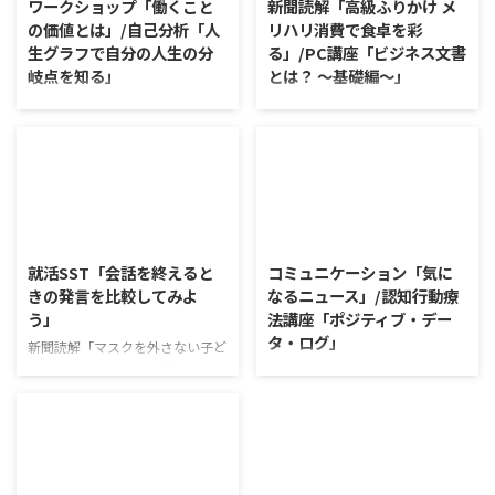
ワークショップ「働くこと
新聞読解「高級ふりかけ メ
の価値とは」/自己分析「人
リハリ消費で食卓を彩
生グラフで自分の人生の分
る」/PC講座「ビジネス文書
岐点を知る」
とは？ ～基礎編～」
ワークショップ「働くことの価値
新聞読解「高級ふりかけ メリハ
とは」 ワークショップは、意見
リ消費で食卓を彩る」 以下、記
に対して質問をすることにクロー
事の要約です。 白いご飯に味わ
ズアップした訓練になっていま
いを添える、ふりかけがブーム
す。 発表者の発表に対して他の
だ。 物価高の折、手ごろな値段
利用者さんが質問をし、それに回
で食の充実につながると支持を集
2026/8/5
2026/8/4
答していくことで、意見を作ると
めている。 利用者さんの意見 神
きに欠けていた視点を見つけた
戸牛のふりかけを買ったことがあ
就活SST「会話を終えると
コミュニケーション「気に
り、改善点を見つけていくことが
り、味がとても上品で驚いた ふ
きの発言を比較してみよ
なるニュース」/認知行動療
できます。 また、質問を考えな
りかけのコスパや手軽さはメリッ
う」
法講座「ポジティブ・デー
がら他の人の発表を聴くこと自体
トだが栄養面が気になる 納豆や
タ・ログ」
も、話を聞くことや疑問点を確認
たまごは値段的にふりかけと変わ
新聞読解「マスクを外さない子ど
することの練習になりますよ。
らず栄養も取れるのでは ふりか
もたち」 以下、記事の要約で
コミュニケーション「気になるニ
今回のテーマは「働くことの価値
けのように小さな喜びを得て、精
す。 新型コロナウイルスの騒動
ュース」 火曜日のコミュニケー
とは」です。 働くことの価値と
神的なケアをすることも重要 支
が収束してから3年以上経った
ションプログラムでは、主として
はなんなのでしょうか。 もちろ
出を減らすも ...
が、外出時や学校生活で今なおマ
「雑談」にフォーカスした練習を
ん、お金を稼ぐことも重要な働く
スクを着けたまま過ごす子どもが
行っています。 働いていく中で必
こと ...
少なくない。 心身の発育やコミ
要なコミュニケーション能力は、