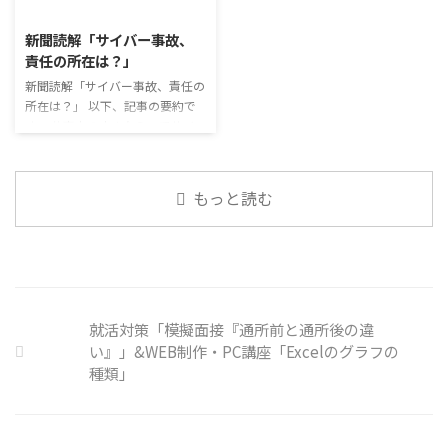
2026/8/3
ュニケーションに影響はないのだ
必ずしも業務上の会話だけという
ろうか。 利用者さんの意見 マス
わけではありません。 雑談によ
新聞読解「サイバー事故、
クは暑くて蒸れるから苦手。それ
ってお互いのことを知っていき、
責任の所在は？」
でも外さない子ども達が不思議だ
関係を築いていくことで、働きや
が何か理由があるのだと思う 定
新聞読解「サイバー事故、責任の
すい環境を整えていくことができ
着した習慣を変えるのは難しいの
所在は？」 以下、記事の要約で
るのです。 今回のテーマは「気
で、子ども達のマスク着用も同じ
す。 仕事中の小さなミスでサイ
になっているニュース」です。 最
なのかも 同居中の高齢者のため
バー事故が起きるケースは少なく
近の気になっているニュースにつ
の感染予防等、ご本人の理由 ...
ない。 調査によると約半数の国
いて発表して頂きました。 色々
内企業で事故が起きた際、従業員
なニュースについて興味を持って
もっと読む
側に懲戒処分を行っている。 利
いると雑談しやすいですよね ...
用者さんの意見 サイバー事故は
手口も巧妙化しており、判断が難
しい。個人に責任を負わせるのは
理不尽 サイバーセキュリティ専
門の社員を雇う、講習を行う等、
企業側での対策は必須 報告経路
就活対策「模擬面接『通所前と通所後の違
や対処法を予め社内に周知してお
い』」&WEB制作・PC講座「Excelのグラフの
く必要がある 偶然、抱えている
種類」
トラブル案件 ...