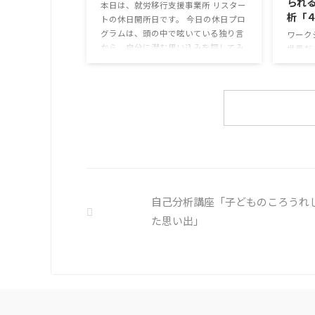
られ
めの感染予防等、ご本人の理由 ...
ースに
本日は、就労移行支援事業所 リスター
析「
色々な
トの休日開所日です。 今日の休日プロ
いると雑
グラムは、頭の中で呟いている独り言
ワーク
から、自分に潜む思い込みを探してみ
世界だ
ます。 頭の中の独り言 今回は、自動
意見に
思考とそこに潜む思い込みを見つける
ズアッ
ための練習を行います。 私たちは、
表者の
様々な状況に対して、口には出さずに
質問を
頭の中で様々なことを考えています。
で、意
そのような頭の中での独り言には、数
を見つ
多くの思い込みが含まれています。 自
ことが
分の頭の中の独り言を客観的に分析
がら他
し、自分の持つ思い込みを探していき
話を聞
ましょう。 独り言の裏に潜む思い込み
の練習
自己分析講座「子どものころうれ
を探す ① 最近、自分が ...
「毎月
ら？」
た思い出」
題になっ