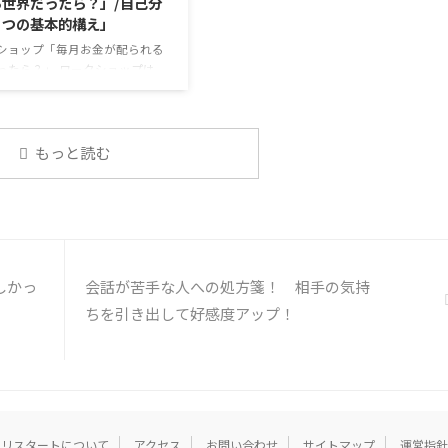
る世界だったら？」/自己分
トラブル案件 ...
ついて発表して頂きました。
４つの基本的構え」
ニュースについて興味を持って
談しやすいですよね ...
ショップ「毎月お金が配られる
ったら？」 ワークショップは、
対して質問をすることにクロー
プした訓練になっています。 発
発表に対して他の利用者さんが
し、それに回答していくこと
もっと読む
見を作るときに欠けていた視点
けたり、改善点を見つけていく
できます。 また、質問を考えな
の人の発表を聴くこと自体も、
くことや疑問点を確認すること
になりますよ。 今回のテーマは
しかっ
会話が苦手な人への処方箋！ 相手の気持
お金が配られる世界だった
です。 ２年ほどまえに大きく話
ちを引き出して好感度アップ！
ていたベーシックインカ ...
リスタートについて
アクセス
お問い合わせ
サイトマップ
運営指針