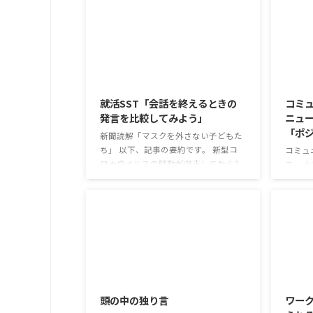
2026/8/5
就活SST「会話を終えるときの
コミ
発言を比較してみよう」
ニュー
「ポ
新聞読解「マスクを外さない子どもた
ち」 以下、記事の要約です。 新型コ
コミュ
ロナウイルスの騒動が収束してから3
ス」 
年以上経ったが、外出時や学校生活で
グラム
今なおマスクを着けたまま過ごす子ど
ーカス
もが少なくない。 心身の発育やコミュ
ていく
ニケーションに影響はないのだろう
能力は
か。 利用者さんの意見 マスクは暑く
いうわ
て蒸れるから苦手。それでも外さない
てお互
子ども達が不思議だが何か理由がある
築いて
2026/7/29
のだと思う 定着した習慣を変えるの
整えて
は難しいので、子ども達のマスク着用
のテー
頭の中の独り言
ワー
も同じなのかも 同居中の高齢者のた
ス」で