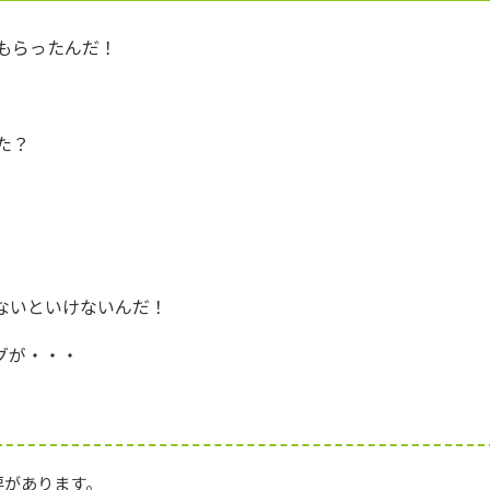
もらったんだ！
た？
ないといけないんだ！
グが・・・
要があります。