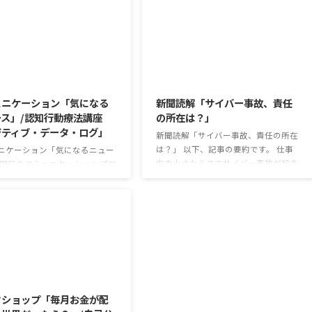
2026/8/4
2026/8/3
ュニケーション「気になる
新聞読解「サイバー事故、責任
ス」/認知行動療法講座
の所在は？」
ジティブ・データ・ログ」
新聞読解「サイバー事故、責任の所在
は？」 以下、記事の要約です。 仕事
ニケーション「気になるニュー
中の小さなミスでサイバー事故が起き
火曜日のコミュニケーションプロ
るケースは少なくない。 調査によると
では、主として「雑談」にフォ
約半数の国内企業で事故が起きた際、
した練習を行っています。 働い
従業員側に懲戒処分を行っている。 利
中で必要なコミュニケーション
用者さんの意見 サイバー事故は手口
、必ずしも業務上の会話だけと
も巧妙化しており、判断が難しい。個
けではありません。 雑談によっ
人に責任を負わせるのは理不尽 サイ
いのことを知っていき、関係を
バーセキュリティ専門の社員を雇う、
いくことで、働きやすい環境を
2026/7/31
講習を行う等、企業側での対策は必須
いくことができるのです。 今回
報告経路や対処法を予め社内に周知し
マは「気になっているニュー
クショップ「毎月お金が配
ておく必要がある 偶然、抱えている
す。 最近の気になっているニュ