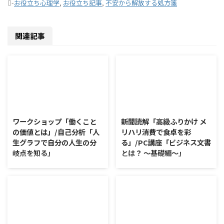
-
お役立ち心理学
,
お役立ち記事
,
不安から解放する処方箋
関連記事
2026/8/7
2026/8/6
ワークショップ「働くこと
新聞読解「高級ふりかけ メ
の価値とは」/自己分析「人
リハリ消費で食卓を彩
生グラフで自分の人生の分
る」/PC講座「ビジネス文書
岐点を知る」
とは？ ～基礎編～」
ワークショップ「働くことの価値
新聞読解「高級ふりかけ メリハ
とは」 ワークショップは、意見
リ消費で食卓を彩る」 以下、記
に対して質問をすることにクロー
事の要約です。 白いご飯に味わ
ズアップした訓練になっていま
いを添える、ふりかけがブーム
す。 発表者の発表に対して他の
だ。 物価高の折、手ごろな値段
利用者さんが質問をし、それに回
で食の充実につながると支持を集
2026/8/5
2026/8/4