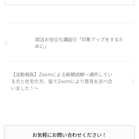
用者さんの意見 サイバー事故は
手口も巧妙化しており、判断が難
しい。個人に責任を負わせるのは
理不尽 サイバーセキュリティ専
門の社員を雇う、講習を行う等、
企業側での対策は必須 報告経路
就活お役立ち講座⑬「印象アップをするた
や対処法を予め社内に周知してお
めに」
く必要がある 偶然、抱えている
トラブル案件 ...
【活動報告】Zoomによる新聞読解～通所してい
る方と在宅の方、皆でZoomにより意見を述べ合
いました！～
お気軽にお問い合わせください！