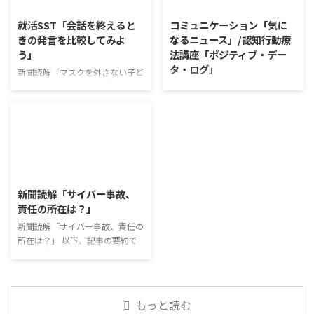
答していくことで、意見を作ると
めている。 利用者さんの意見 神
きに欠けていた視点を見つけた
戸牛のふりかけを買ったことがあ
就活SST「会話を終えると
コミュニケーション「気に
り、改善点を見つけていくことが
り、味がとても上品で驚いた ふ
きの発言を比較してみよ
なるニュース」/認知行動療
できます。 また、質問を考えな
りかけのコスパや手軽さはメリッ
う」
法講座「ポジティブ・デー
がら他の人の発表を聴くこと自体
トだが栄養面が気になる 納豆や
タ・ログ」
も、話を聞くことや疑問点を確認
たまごは値段的にふりかけと変わ
新聞読解「マスクを外さない子ど
することの練習になりますよ。
らず栄養も取れるのでは ふりか
もたち」 以下、記事の要約で
コミュニケーション「気になるニ
今回のテーマは「働くことの価値
けのように小さな喜びを得て、精
す。 新型コロナウイルスの騒動
ュース」 火曜日のコミュニケー
とは」です。 働くことの価値と
神的なケアをすることも重要 支
が収束してから3年以上経った
ションプログラムでは、主として
はなんなのでしょうか。 もちろ
出を減らすも ...
が、外出時や学校生活で今なおマ
「雑談」にフォーカスした練習を
ん、お金を稼ぐことも重要な働く
スクを着けたまま過ごす子どもが
行っています。 働いていく中で必
こと ...
少なくない。 心身の発育やコミ
要なコミュニケーション能力は、
2026/8/3
ュニケーションに影響はないのだ
必ずしも業務上の会話だけという
ろうか。 利用者さんの意見 マス
わけではありません。 雑談によ
新聞読解「サイバー事故、
クは暑くて蒸れるから苦手。それ
ってお互いのことを知っていき、
責任の所在は？」
でも外さない子ども達が不思議だ
関係を築いていくことで、働きや
が何か理由があるのだと思う 定
新聞読解「サイバー事故、責任の
すい環境を整えていくことができ
着した習慣を変えるのは難しいの
所在は？」 以下、記事の要約で
るのです。 今回のテーマは「気
で、子ども達のマスク着用も同じ
す。 仕事中の小さなミスでサイ
になっているニュース」です。 最
なのかも 同居中の高齢者のため
バー事故が起きるケースは少なく
近の気になっているニュースにつ
の感染予防等、ご本人の理由 ...
ない。 調査によると約半数の国
いて発表して頂きました。 色々
内企業で事故が起きた際、従業員
なニュースについて興味を持って
もっと読む
側に懲戒処分を行っている。 利
いると雑談しやすいですよね ...