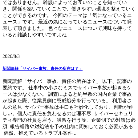
ではありません。 雑談によってお互いのことを知ってい
き、関係を築いていくことで、働きやすい環境を整えていく
ことができるのです。 今回のテーマは「気になっているニ
ュース」です。 最近の気になっているニュースについて発
表して頂きました。 色々なニュースについて興味を持って
いると雑談しやすいですよね ...
2026/8/3
新聞読解「サイバー事故、責任の所在は？」
新聞読解「サイバー事故、責任の所在は？」 以下、記事の
要約です。 仕事中の小さなミスでサイバー事故が起きるケ
ースは少なくない。 調査によると約半数の国内企業で事故
が起きた際、従業員側に懲戒処分を行っている。 利用者さ
んの意見 サイバー事故は手口も巧妙化しており、判断が難
しい。個人に責任を負わせるのは理不尽 サイバーセキュリ
ティ専門の社員を雇う、講習を行う等、企業側での対策は必
須 報告経路や対処法を予め社内に周知しておく必要がある
偶然、抱えているトラブル案件 ...