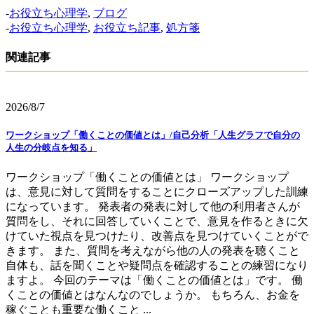
-
お役立ち心理学
,
ブログ
-
お役立ち心理学
,
お役立ち記事
,
処方箋
関連記事
2026/8/7
ワークショップ「働くことの価値とは」/自己分析「人生グラフで自分の
人生の分岐点を知る」
ワークショップ「働くことの価値とは」 ワークショップ
は、意見に対して質問をすることにクローズアップした訓練
になっています。 発表者の発表に対して他の利用者さんが
質問をし、それに回答していくことで、意見を作るときに欠
けていた視点を見つけたり、改善点を見つけていくことがで
きます。 また、質問を考えながら他の人の発表を聴くこと
自体も、話を聞くことや疑問点を確認することの練習になり
ますよ。 今回のテーマは「働くことの価値とは」です。 働
くことの価値とはなんなのでしょうか。 もちろん、お金を
稼ぐことも重要な働くこと ...