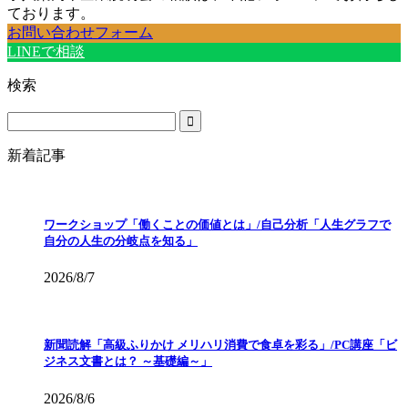
ております。
お問い合わせフォーム
LINEで相談
検索
新着記事
ワークショップ「働くことの価値とは」/自己分析「人生グラフで
自分の人生の分岐点を知る」
2026/8/7
新聞読解「高級ふりかけ メリハリ消費で食卓を彩る」/PC講座「ビ
ジネス文書とは？ ～基礎編～」
2026/8/6