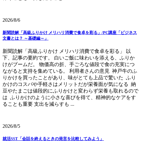
2026/8/6
新聞読解「高級ふりかけ メリハリ消費で食卓を彩る」/PC講座「ビジネス
文書とは？ ～基礎編～」
新聞読解「高級ふりかけ メリハリ消費で食卓を彩る」 以
下、記事の要約です。 白いご飯に味わいを添える、ふりか
けがブームだ。 物価高の折、手ごろな値段で食の充実につ
ながると支持を集めている。 利用者さんの意見 神戸牛のふ
りかけを買ったことがあり、味がとても上品で驚いた ふり
かけのコスパや手軽さはメリットだが栄養面が気になる 納
豆やたまごは値段的にふりかけと変わらず栄養も取れるので
は ふりかけのように小さな喜びを得て、精神的なケアをす
ることも重要 支出を減らすも ...
2026/8/5
就活SST「会話を終えるときの発言を比較してみよう」