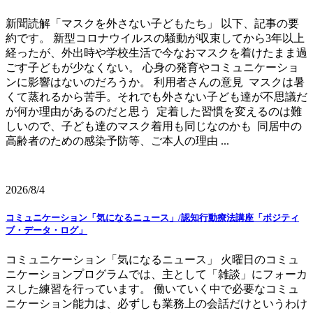
新聞読解「マスクを外さない子どもたち」 以下、記事の要
約です。 新型コロナウイルスの騒動が収束してから3年以上
経ったが、外出時や学校生活で今なおマスクを着けたまま過
ごす子どもが少なくない。 心身の発育やコミュニケーショ
ンに影響はないのだろうか。 利用者さんの意見 マスクは暑
くて蒸れるから苦手。それでも外さない子ども達が不思議だ
が何か理由があるのだと思う 定着した習慣を変えるのは難
しいので、子ども達のマスク着用も同じなのかも 同居中の
高齢者のための感染予防等、ご本人の理由 ...
2026/8/4
コミュニケーション「気になるニュース」/認知行動療法講座「ポジティ
ブ・データ・ログ」
コミュニケーション「気になるニュース」 火曜日のコミュ
ニケーションプログラムでは、主として「雑談」にフォーカ
スした練習を行っています。 働いていく中で必要なコミュ
ニケーション能力は、必ずしも業務上の会話だけというわけ