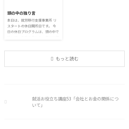
2026/7/29
手口も巧妙化しており、判断が難
必ずしも業務上の会話だけという
しい。個人に責任を負わせるのは
わけではありません。 雑談によ
頭の中の独り言
理不尽 サイバーセキュリティ専
ってお互いのことを知っていき、
門の社員を雇う、講習を行う等、
本日は、就労移行支援事業所 リ
関係を築いていくことで、働きや
企業側での対策は必須 報告経路
スタートの休日開所日です。 今
すい環境を整えていくことができ
や対処法を予め社内に周知してお
日の休日プログラムは、頭の中で
るのです。 今回のテーマは「気
く必要がある 偶然、抱えている
呟いている独り言から、自分に潜
になっているニュース」です。 最
トラブル案件 ...
む思い込みを探してみます。 頭
近の気になっているニュースにつ
の中の独り言 今回は、自動思考
いて発表して頂きました。 色々
とそこに潜む思い込みを見つける
なニュースについて興味を持って
もっと読む
ための練習を行います。 私たち
いると雑談しやすいですよね ...
は、様々な状況に対して、口には
出さずに頭の中で様々なことを考
えています。 そのような頭の中で
の独り言には、数多くの思い込み
が含まれています。 自分の頭の
中の独り言を客観的に分析し、自
就活お役立ち講座53「会社とお金の関係につ
分の持つ思い込みを探していきま
いて」
しょう。 独り言の裏に潜む思い
込みを探す ① 最近、自分が ...