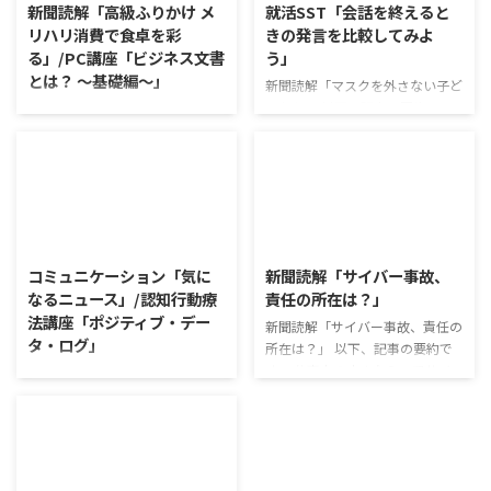
新聞読解「高級ふりかけ メ
就活SST「会話を終えると
リハリ消費で食卓を彩
きの発言を比較してみよ
る」/PC講座「ビジネス文書
う」
とは？ ～基礎編～」
新聞読解「マスクを外さない子ど
もたち」 以下、記事の要約で
新聞読解「高級ふりかけ メリハ
す。 新型コロナウイルスの騒動
リ消費で食卓を彩る」 以下、記
が収束してから3年以上経った
事の要約です。 白いご飯に味わ
が、外出時や学校生活で今なおマ
いを添える、ふりかけがブーム
スクを着けたまま過ごす子どもが
だ。 物価高の折、手ごろな値段
少なくない。 心身の発育やコミ
で食の充実につながると支持を集
2026/8/4
2026/8/3
ュニケーションに影響はないのだ
めている。 利用者さんの意見 神
ろうか。 利用者さんの意見 マス
戸牛のふりかけを買ったことがあ
コミュニケーション「気に
新聞読解「サイバー事故、
クは暑くて蒸れるから苦手。それ
り、味がとても上品で驚いた ふ
なるニュース」/認知行動療
責任の所在は？」
でも外さない子ども達が不思議だ
りかけのコスパや手軽さはメリッ
法講座「ポジティブ・デー
が何か理由があるのだと思う 定
新聞読解「サイバー事故、責任の
トだが栄養面が気になる 納豆や
タ・ログ」
着した習慣を変えるのは難しいの
所在は？」 以下、記事の要約で
たまごは値段的にふりかけと変わ
で、子ども達のマスク着用も同じ
す。 仕事中の小さなミスでサイ
らず栄養も取れるのでは ふりか
コミュニケーション「気になるニ
なのかも 同居中の高齢者のため
バー事故が起きるケースは少なく
けのように小さな喜びを得て、精
ュース」 火曜日のコミュニケー
の感染予防等、ご本人の理由 ...
ない。 調査によると約半数の国
神的なケアをすることも重要 支
ションプログラムでは、主として
内企業で事故が起きた際、従業員
出を減らすも ...
「雑談」にフォーカスした練習を
側に懲戒処分を行っている。 利
行っています。 働いていく中で必
用者さんの意見 サイバー事故は
要なコミュニケーション能力は、