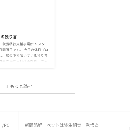
ションに影響はないのだろう
能力は、必ずしも業務上の会話だけと
利用者さんの意見 マスクは暑く
いうわけではありません。 雑談によっ
るから苦手。それでも外さない
てお互いのことを知っていき、関係を
達が不思議だが何か理由がある
築いていくことで、働きやすい環境を
2026/7/29
思う 定着した習慣を変えるの
整えていくことができるのです。 今回
いので、子ども達のマスク着用
のテーマは「気になっているニュー
中の独り言
なのかも 同居中の高齢者のた
ス」です。 最近の気になっているニュ
予防等、ご本人の理由 ...
ースについて発表して頂きました。
、就労移行支援事業所 リスター
色々なニュースについて興味を持って
日開所日です。 今日の休日プロ
いると雑談しやすいですよね ...
は、頭の中で呟いている独り言
自分に潜む思い込みを探してみ
 頭の中の独り言 今回は、自動
そこに潜む思い込みを見つける
練習を行います。 私たちは、
状況に対して、口には出さずに
もっと読む
で様々なことを考えています。
うな頭の中での独り言には、数
思い込みが含まれています。 自
の中の独り言を客観的に分析
分の持つ思い込みを探していき
う。 独り言の裏に潜む思い込み
/PC
新聞読解「ペットは終生飼育 覚悟あ
① 最近、自分が ...