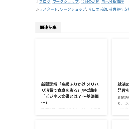
-
ブログ
,
ワークショップ
,
今日の活動
,
自己分析講座
-
リスタート
,
ワークショップ
,
今日の活動
,
就労移行支
関連記事
2026/8/6
新聞読解「高級ふりかけ メリハ
就活S
リ消費で食卓を彩る」/PC講座
発言
「ビジネス文書とは？ ～基礎編
新聞読
～」
ち」 
ロナウ
新聞読解「高級ふりかけ メリハリ消費
年以上
で食卓を彩る」 以下、記事の要約で
今なお
す。 白いご飯に味わいを添える、ふり
もが少
かけがブームだ。 物価高の折、手ごろ