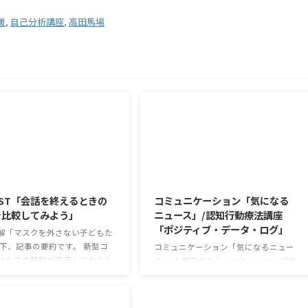
援
,
自己分析講座
,
高田馬場
2026/8/5
2026/8/4
ST「会話を終えるときの
コミュニケーション「気になる
を比較してみよう」
ニュース」/認知行動療法講座
「ポジティブ・データ・ログ」
解「マスクを外さない子どもた
以下、記事の要約です。 新型コ
コミュニケーション「気になるニュー
イルスの騒動が収束してから3
ス」 火曜日のコミュニケーションプロ
経ったが、外出時や学校生活で
グラムでは、主として「雑談」にフォ
マスクを着けたまま過ごす子ど
ーカスした練習を行っています。 働い
なくない。 心身の発育やコミュ
ていく中で必要なコミュニケーション