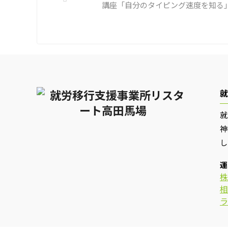
講座「自分のタイピング速度を知る
就
就
神
し
運
株
相
ラ