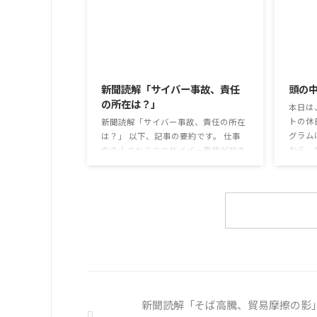
ニケー
な値段で食の充実につながると支持を
か。 
集めている。 利用者さんの意見 神戸
て蒸れ
牛のふりかけを買ったことがあり、味
子ども
がとても上品で驚いた ふりかけのコ
2026/8/3
のだと
スパや手軽さはメリットだが栄養面が
は難し
気になる 納豆やたまごは値段的にふ
新聞読解「サイバー事故、責任
頭の
も同じ
りかけと変わらず栄養も取れるのでは
の所在は？」
めの感染
本日は
ふりかけのように小さな喜びを得て、
トの休
精神的なケアをすることも重要 支出を
新聞読解「サイバー事故、責任の所在
グラム
減らすも ...
は？」 以下、記事の要約です。 仕事
から、
中の小さなミスでサイバー事故が起き
ます。
るケースは少なくない。 調査によると
思考と
約半数の国内企業で事故が起きた際、
ための
従業員側に懲戒処分を行っている。 利
様々な
用者さんの意見 サイバー事故は手口
頭の中
も巧妙化しており、判断が難しい。個
そのよ
人に責任を負わせるのは理不尽 サイ
多くの
バーセキュリティ専門の社員を雇う、
分の頭
講習を行う等、企業側での対策は必須
し、自
報告経路や対処法を予め社内に周知し
ましょ
ておく必要がある 偶然、抱えている
新聞読解「そば高騰、貿易摩擦の影」
を探す 
トラブル案件 ...