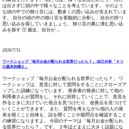
は出さずに頭の中で様々なことを考えています。 そのよう
な頭の中での独り言には、数多くの思い込みが含まれていま
す。 自分の頭の中の独り言を客観的に分析し、自分の持つ
思い込みを探していきましょう。 独り言の裏に潜む思い込
みを探す ① 最近、自分が ...
2026/7/31
ワークショップ「毎月お金が配られる世界だったら？」/自己分析「４つ
の基本的構え」
ワークショップ「毎月お金が配られる世界だったら？」 ワ
ークショップは、意見に対して質問をすることにクローズア
ップした訓練になっています。 発表者の発表に対して他の
利用者さんが質問をし、それに回答していくことで、意見を
作るときに欠けていた視点を見つけたり、改善点を見つけて
いくことができます。 また、質問を考えながら他の人の発
表を聴くこと自体も、話を聞くことや疑問点を確認すること
の練習になりますよ。 今回のテーマは「毎月お金が配られ
る世界だったら？」です。 ２年ほどまえに大きく話題にな