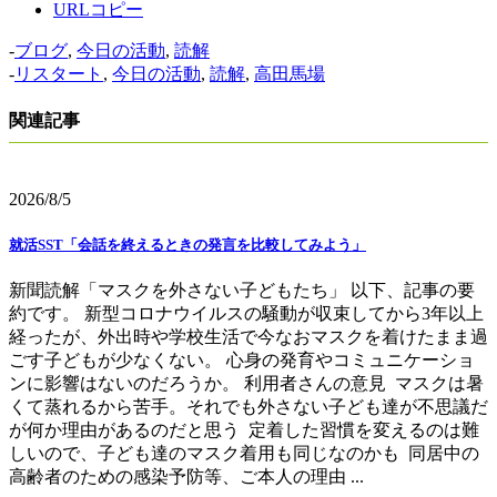
URLコピー
-
ブログ
,
今日の活動
,
読解
-
リスタート
,
今日の活動
,
読解
,
高田馬場
関連記事
2026/8/5
就活SST「会話を終えるときの発言を比較してみよう」
新聞読解「マスクを外さない子どもたち」 以下、記事の要
約です。 新型コロナウイルスの騒動が収束してから3年以上
経ったが、外出時や学校生活で今なおマスクを着けたまま過
ごす子どもが少なくない。 心身の発育やコミュニケーショ
ンに影響はないのだろうか。 利用者さんの意見 マスクは暑
くて蒸れるから苦手。それでも外さない子ども達が不思議だ
が何か理由があるのだと思う 定着した習慣を変えるのは難
しいので、子ども達のマスク着用も同じなのかも 同居中の
高齢者のための感染予防等、ご本人の理由 ...