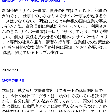
新聞読解「サイバー事故、責任の所在は？」
新聞読解「サイバー事故、責任の所在は？」 以下、記事の
要約です。 仕事中の小さなミスでサイバー事故が起きるケ
ースは少なくない。 調査によると約半数の国内企業で事故
が起きた際、従業員側に懲戒処分を行っている。 利用者さ
んの意見 サイバー事故は手口も巧妙化しており、判断が難
しい。個人に責任を負わせるのは理不尽 サイバーセキュリ
ティ専門の社員を雇う、講習を行う等、企業側での対策は必
須 報告経路や対処法を予め社内に周知しておく必要がある
偶然、抱えているトラブル案件 ...
2026/7/29
頭の中の独り言
本日は、就労移行支援事業所 リスタートの休日開所日で
す。 今日の休日プログラムは、頭の中で呟いている独り言
から、自分に潜む思い込みを探してみます。 頭の中の独り
言 今回は、自動思考とそこに潜む思い込みを見つけるため
の練習を行います。 私たちは、様々な状況に対して、口に