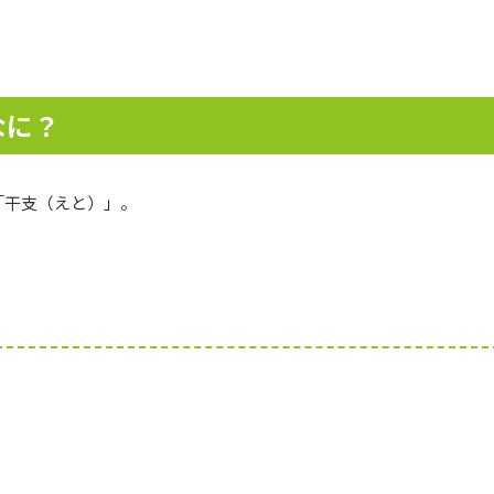
なに？
「干支（えと）」。