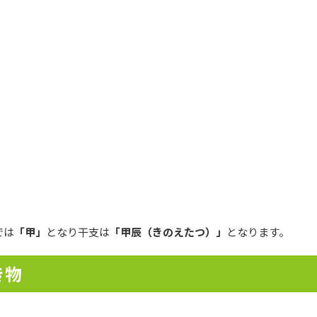
では
「甲」
となり干支は
「甲辰（きのえたつ）」
となります。
き物