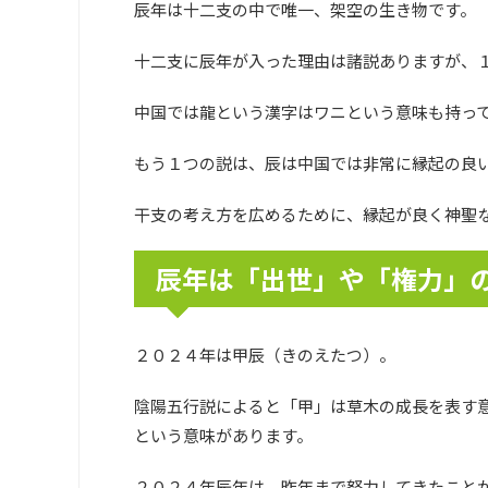
辰年は十二支の中で唯一、架空の生き物です。
十二支に辰年が入った理由は諸説ありますが、
中国では龍という漢字はワニという意味も持っ
もう１つの説は、辰は中国では非常に縁起の良
干支の考え方を広めるために、縁起が良く神聖
辰年は「出世」や「権力」
２０２４年は甲辰（きのえたつ）。
陰陽五行説によると「甲」は草木の成長を表す
という意味があります。
２０２４年辰年は、昨年まで努力してきたこと