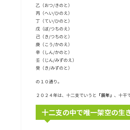
乙（おつ/きのと）
丙（へい/ひのえ）
丁（てい/ひのと）
戊（ぼ/つちのえ）
己（き/つちのと）
庚（こう/かのえ）
辛（しん/かのと）
壬（じん/みずのえ）
癸（き/みずのと）
の１０通り。
２０２４年は、十二支でいうと
「辰年」
、十干
十二支の中で唯一架空の生