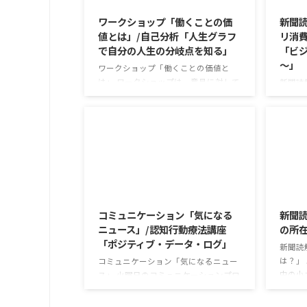
ワークショップ「働くことの価
新聞読
値とは」/自己分析「人生グラフ
リ消費
で自分の人生の分岐点を知る」
「ビジ
～」
ワークショップ「働くことの価値と
は」 ワークショップは、意見に対して
新聞読
質問をすることにクローズアップした
で食卓
訓練になっています。 発表者の発表に
す。 
対して他の利用者さんが質問をし、そ
かけが
れに回答していくことで、意見を作る
な値段
ときに欠けていた視点を見つけたり、
集めて
改善点を見つけていくことができま
牛のふ
す。 また、質問を考えながら他の人の
がとて
2026/8/4
発表を聴くこと自体も、話を聞くこと
スパや
や疑問点を確認することの練習になり
気にな
コミュニケーション「気になる
新聞
ますよ。 今回のテーマは「働くことの
りかけ
ニュース」/認知行動療法講座
の所
価値とは」です。 働くことの価値とは
ふりか
「ポジティブ・データ・ログ」
なんなのでしょうか。 もちろん、お金
精神的
新聞読
を稼ぐことも重要な働くこと ...
減らすも 
は？」
コミュニケーション「気になるニュー
中の小
ス」 火曜日のコミュニケーションプロ
るケー
グラムでは、主として「雑談」にフォ
約半数
ーカスした練習を行っています。 働い