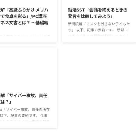
解「高級ふりかけ メリハ
就活SST「会話を終えるときの
で食卓を彩る」/PC講座
発言を比較してみよう」
ネス文書とは？ ～基礎編
新聞読解「マスクを外さない子どもた
ち」 以下、記事の要約です。 新型コ
ロナウイルスの騒動が収束してから3
解「高級ふりかけ メリハリ消費
年以上経ったが、外出時や学校生活で
を彩る」 以下、記事の要約で
今なおマスクを着けたまま過ごす子ど
白いご飯に味わいを添える、ふり
もが少なくない。 心身の発育やコミュ
ブームだ。 物価高の折、手ごろ
ニケーションに影響はないのだろう
で食の充実につながると支持を
か。 利用者さんの意見 マスクは暑く
いる。 利用者さんの意見 神戸
て蒸れるから苦手。それでも外さない
りかけを買ったことがあり、味
子ども達が不思議だが何か理由がある
も上品で驚いた ふりかけのコ
2026/8/3
のだと思う 定着した習慣を変えるの
手軽さはメリットだが栄養面が
は難しいので、子ども達のマスク着用
る 納豆やたまごは値段的にふ
読解「サイバー事故、責任
も同じなのかも 同居中の高齢者のた
と変わらず栄養も取れるのでは
在は？」
めの感染予防等、ご本人の理由 ...
けのように小さな喜びを得て、
なケアをすることも重要 支出を
解「サイバー事故、責任の所在
...
 以下、記事の要約です。 仕事
さなミスでサイバー事故が起き
スは少なくない。 調査によると
の国内企業で事故が起きた際、