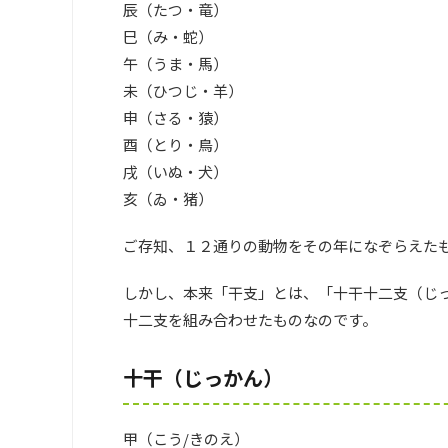
辰（たつ・竜）
巳（み・蛇）
午（うま・馬）
未（ひつじ・羊）
申（さる・猿）
酉（とり・鳥）
戌（いぬ・犬）
亥（ゐ・猪）
ご存知、１２通りの動物をその年になぞらえた
しかし、本来「干支」とは、「十干十二支（じ
十二支を組み合わせたものなのです。
十干（じっかん）
甲（こう/きのえ）