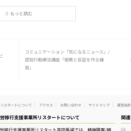
の国内企業で事故が起きた際、
側に懲戒処分を行っている。 利
んの意見 サイバー事故は手口
もっと読む
化しており、判断が難しい。個
任を負わせるのは理不尽 サイ
キュリティ専門の社員を雇う、
行う等、企業側での対策は必須
路や対処法を予め社内に周知し
必要がある 偶然、抱えている
コミュニケーション「気になるニュース」/
案件 ...
ビ
認知行動療法講座「根拠と反証を作る練
習」
リスタートについて
アクセス
お問い合わせ
サイトマップ
運営指針
労移行支援事業所リスタートについて
関連
労移行支援事業所リスタート高田馬場では、精神障害/精