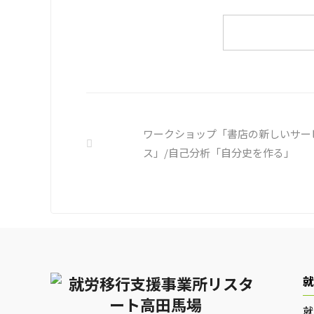
約半数
ーカスした練習を行っています。 働い
従業員
ていく中で必要なコミュニケーション
用者さ
能力は、必ずしも業務上の会話だけと
も巧妙
いうわけではありません。 雑談によっ
人に責
てお互いのことを知っていき、関係を
バーセ
築いていくことで、働きやすい環境を
講習を
整えていくことができるのです。 今回
報告経
のテーマは「気になっているニュー
ておく
ス」です。 最近の気になっているニュ
トラブル
ースについて発表して頂きました。
ワークショップ「書店の新しいサー
色々なニュースについて興味を持って
ス」/自己分析「自分史を作る」
いると雑談しやすいですよね ...
就
就