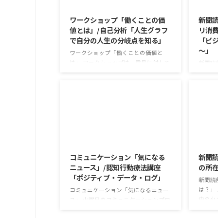
2026/8/7
ワークショップ「働くことの価
新聞読
値とは」/自己分析「人生グラフ
リ消費
で自分の人生の分岐点を知る」
「ビジ
～」
ワークショップ「働くことの価値と
は」 ワークショップは、意見に対して
新聞読
質問をすることにクローズアップした
で食卓
訓練になっています。 発表者の発表に
す。 
対して他の利用者さんが質問をし、そ
かけが
れに回答していくことで、意見を作る
な値段
ときに欠けていた視点を見つけたり、
集めて
改善点を見つけていくことができま
牛のふ
す。 また、質問を考えながら他の人の
がとて
2026/8/4
発表を聴くこと自体も、話を聞くこと
スパや
や疑問点を確認することの練習になり
気にな
コミュニケーション「気になる
新聞
ますよ。 今回のテーマは「働くことの
りかけ
ニュース」/認知行動療法講座
の所
価値とは」です。 働くことの価値とは
ふりか
「ポジティブ・データ・ログ」
なんなのでしょうか。 もちろん、お金
精神的
新聞読
を稼ぐことも重要な働くこと ...
減らすも 
は？」
コミュニケーション「気になるニュー
中の小
ス」 火曜日のコミュニケーションプロ
るケー
グラムでは、主として「雑談」にフォ