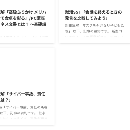
2026/8/6
2026/8/5
解「高級ふりかけ メリハ
就活SST「会話を終えるときの
で食卓を彩る」/PC講座
発言を比較してみよう」
ネス文書とは？ ～基礎編
新聞読解「マスクを外さない子どもた
ち」 以下、記事の要約です。 新型コ
ロナウイルスの騒動が収束してから3
解「高級ふりかけ メリハリ消費
年以上経ったが、外出時や学校生活で
を彩る」 以下、記事の要約で
今なおマスクを着けたまま過ごす子ど
白いご飯に味わいを添える、ふり
もが少なくない。 心身の発育やコミュ
ブームだ。 物価高の折、手ごろ
ニケーションに影響はないのだろう
で食の充実につながると支持を
か。 利用者さんの意見 マスクは暑く
いる。 利用者さんの意見 神戸
て蒸れるから苦手。それでも外さない
りかけを買ったことがあり、味
子ども達が不思議だが何か理由がある
も上品で驚いた ふりかけのコ
2026/8/3
のだと思う 定着した習慣を変えるの
手軽さはメリットだが栄養面が
は難しいので、子ども達のマスク着用
る 納豆やたまごは値段的にふ
読解「サイバー事故、責任
も同じなのかも 同居中の高齢者のた
と変わらず栄養も取れるのでは
在は？」
めの感染予防等、ご本人の理由 ...
けのように小さな喜びを得て、
なケアをすることも重要 支出を
解「サイバー事故、責任の所在
...
 以下、記事の要約です。 仕事
さなミスでサイバー事故が起き
スは少なくない。 調査によると