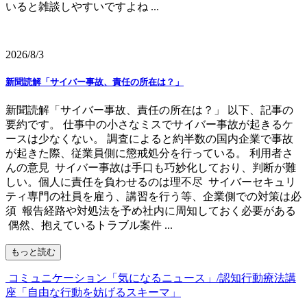
いると雑談しやすいですよね ...
2026/8/3
新聞読解「サイバー事故、責任の所在は？」
新聞読解「サイバー事故、責任の所在は？」 以下、記事の
要約です。 仕事中の小さなミスでサイバー事故が起きるケ
ースは少なくない。 調査によると約半数の国内企業で事故
が起きた際、従業員側に懲戒処分を行っている。 利用者さ
んの意見 サイバー事故は手口も巧妙化しており、判断が難
しい。個人に責任を負わせるのは理不尽 サイバーセキュリ
ティ専門の社員を雇う、講習を行う等、企業側での対策は必
須 報告経路や対処法を予め社内に周知しておく必要がある
偶然、抱えているトラブル案件 ...
もっと読む
コミュニケーション「気になるニュース」/認知行動療法講
座「自由な行動を妨げるスキーマ」