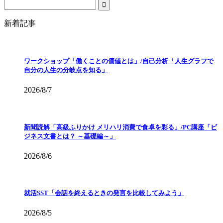
新着記事
ワークショップ「働くことの価値とは」/自己分析「人生グラフで
自分の人生の分岐点を知る」
2026/8/7
新聞読解「高級ふりかけ メリハリ消費で食卓を彩る」/PC講座「ビ
ジネス文書とは？ ～基礎編～」
2026/8/6
就活SST「会話を終えるときの発言を比較してみよう」
2026/8/5