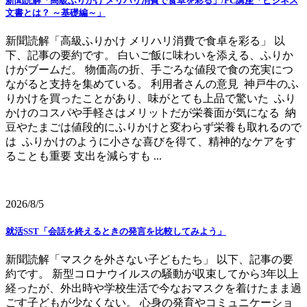
新聞読解「高級ふりかけ メリハリ消費で食卓を彩る」/PC講座「ビジネス
文書とは？ ～基礎編～」
新聞読解「高級ふりかけ メリハリ消費で食卓を彩る」 以
下、記事の要約です。 白いご飯に味わいを添える、ふりか
けがブームだ。 物価高の折、手ごろな値段で食の充実につ
ながると支持を集めている。 利用者さんの意見 神戸牛のふ
りかけを買ったことがあり、味がとても上品で驚いた ふり
かけのコスパや手軽さはメリットだが栄養面が気になる 納
豆やたまごは値段的にふりかけと変わらず栄養も取れるので
は ふりかけのように小さな喜びを得て、精神的なケアをす
ることも重要 支出を減らすも ...
2026/8/5
就活SST「会話を終えるときの発言を比較してみよう」
新聞読解「マスクを外さない子どもたち」 以下、記事の要
約です。 新型コロナウイルスの騒動が収束してから3年以上
経ったが、外出時や学校生活で今なおマスクを着けたまま過
ごす子どもが少なくない。 心身の発育やコミュニケーショ