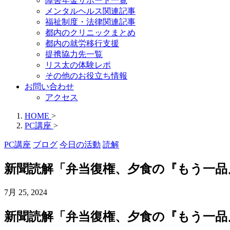
障害年金サポート一覧
メンタルヘルス関連記事
福祉制度・法律関連記事
都内のクリニックまとめ
都内の就労移行支援
提携協力先一覧
リス太の体験レポ
その他のお役立ち情報
お問い合わせ
アクセス
HOME
>
PC講座
>
PC講座
ブログ
今日の活動
読解
新聞読解「弁当復権、夕食の『もう一品』」
7月 25, 2024
新聞読解「弁当復権、夕食の『もう一品