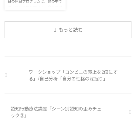
や対処法を予め社内に周知してお
日の休日プログラムは、頭の中で
るのです。 今回のテーマは「気
く必要がある 偶然、抱えている
呟いている独り言から、自分に潜
になっているニュース」です。 最
トラブル案件 ...
む思い込みを探してみます。 頭
近の気になっているニュースにつ
の中の独り言 今回は、自動思考
いて発表して頂きました。 色々
とそこに潜む思い込みを見つける
なニュースについて興味を持って
もっと読む
ための練習を行います。 私たち
いると雑談しやすいですよね ...
は、様々な状況に対して、口には
出さずに頭の中で様々なことを考
えています。 そのような頭の中で
の独り言には、数多くの思い込み
が含まれています。 自分の頭の
中の独り言を客観的に分析し、自
ワークショップ「コンビニの売上を2倍にす
分の持つ思い込みを探していきま
る」/自己分析「自分の性格の深掘り」
しょう。 独り言の裏に潜む思い
込みを探す ① 最近、自分が ...
認知行動療法講座「シーン別認知の歪みチェ
ック③」