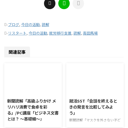
-
ブログ
,
今日の活動
,
読解
-
リスタート
,
今日の活動
,
就労移行支援
,
読解
,
高田馬場
関連記事
2026/8/6
2026/8/5
新聞読解「高級ふりかけ メ
就活SST「会話を終えると
リハリ消費で食卓を彩
きの発言を比較してみよ
る」/PC講座「ビジネス文書
う」
とは？ ～基礎編～」
新聞読解「マスクを外さない子ど
もたち」 以下、記事の要約で
新聞読解「高級ふりかけ メリハ