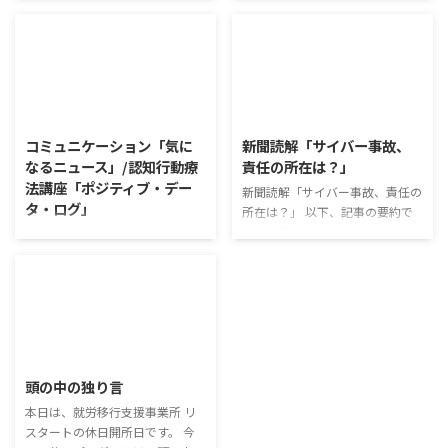
す。 新型コロナウイルスの騒動
リ消費で食卓を彩る」 以下、記
が収束してから3年以上経った
事の要約です。 白いご飯に味わ
が、外出時や学校生活で今なおマ
いを添える、ふりかけがブーム
スクを着けたまま過ごす子どもが
だ。 物価高の折、手ごろな値段
少なくない。 心身の発育やコミ
で食の充実につながると支持を集
2026/8/4
2026/8/3
ュニケーションに影響はないのだ
めている。 利用者さんの意見 神
ろうか。 利用者さんの意見 マス
戸牛のふりかけを買ったことがあ
コミュニケーション「気に
新聞読解「サイバー事故、
クは暑くて蒸れるから苦手。それ
り、味がとても上品で驚いた ふ
なるニュース」/認知行動療
責任の所在は？」
でも外さない子ども達が不思議だ
りかけのコスパや手軽さはメリッ
法講座「ポジティブ・デー
が何か理由があるのだと思う 定
新聞読解「サイバー事故、責任の
トだが栄養面が気になる 納豆や
タ・ログ」
着した習慣を変えるのは難しいの
所在は？」 以下、記事の要約で
たまごは値段的にふりかけと変わ
で、子ども達のマスク着用も同じ
す。 仕事中の小さなミスでサイ
らず栄養も取れるのでは ふりか
コミュニケーション「気になるニ
なのかも 同居中の高齢者のため
バー事故が起きるケースは少なく
けのように小さな喜びを得て、精
ュース」 火曜日のコミュニケー
の感染予防等、ご本人の理由 ...
ない。 調査によると約半数の国
神的なケアをすることも重要 支
ションプログラムでは、主として
内企業で事故が起きた際、従業員
出を減らすも ...
「雑談」にフォーカスした練習を
側に懲戒処分を行っている。 利
行っています。 働いていく中で必
用者さんの意見 サイバー事故は
要なコミュニケーション能力は、
2026/7/29
手口も巧妙化しており、判断が難
必ずしも業務上の会話だけという
しい。個人に責任を負わせるのは
わけではありません。 雑談によ
頭の中の独り言
理不尽 サイバーセキュリティ専
ってお互いのことを知っていき、
門の社員を雇う、講習を行う等、
本日は、就労移行支援事業所 リ
関係を築いていくことで、働きや
企業側での対策は必須 報告経路
スタートの休日開所日です。 今
すい環境を整えていくことができ