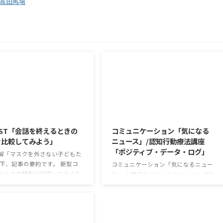
高田馬場
2026/8/5
2026/8/4
ST「会話を終えるときの
コミュニケーション「気になる
を比較してみよう」
ニュース」/認知行動療法講座
「ポジティブ・データ・ログ」
解「マスクを外さない子どもた
以下、記事の要約です。 新型コ
コミュニケーション「気になるニュー
イルスの騒動が収束してから3
ス」 火曜日のコミュニケーションプロ
経ったが、外出時や学校生活で
グラムでは、主として「雑談」にフォ
マスクを着けたまま過ごす子ど
ーカスした練習を行っています。 働い
なくない。 心身の発育やコミュ
ていく中で必要なコミュニケーション
ションに影響はないのだろう
能力は、必ずしも業務上の会話だけと