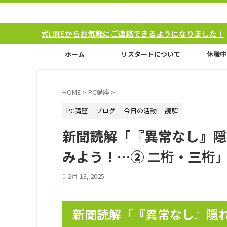
NEからお気軽にご連絡できるようになりました！
ホーム
リスタートについて
休職中
HOME
>
PC講座
>
PC講座
ブログ
今日の活動
読解
新聞読解「『異常なし』隠
みよう！…② 二桁・三桁
2月 13, 2025
新聞読解「『異常なし』隠