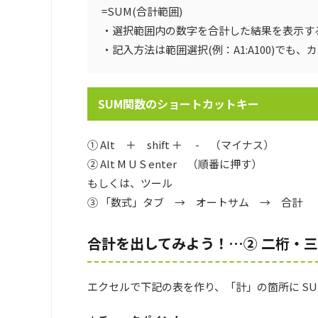
=SUM(合計範囲)
・選択範囲内の数字を合計した結果を表示す
・記入方法は範囲選択(例：A1:A100)でも、カン
SUM関数のショートカットキー
① Alt ＋ shift ＋ - （マイナス）
② Alt M U S enter （順番に押す）
もしくは、ツール
③ 「数式」タブ → オートサム → 合計
合計を出してみよう！…② 二桁・
エクセルで下記の表を作り、「計」の箇所に S