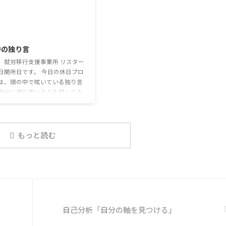
利用者さんの意見 マスクは暑く
いうわけではありません。 雑談によっ
るから苦手。それでも外さない
てお互いのことを知っていき、関係を
達が不思議だが何か理由がある
築いていくことで、働きやすい環境を
2026/7/29
思う 定着した習慣を変えるの
整えていくことができるのです。 今回
いので、子ども達のマスク着用
のテーマは「気になっているニュー
中の独り言
なのかも 同居中の高齢者のた
ス」です。 最近の気になっているニュ
予防等、ご本人の理由 ...
ースについて発表して頂きました。
、就労移行支援事業所 リスター
色々なニュースについて興味を持って
日開所日です。 今日の休日プロ
いると雑談しやすいですよね ...
は、頭の中で呟いている独り言
自分に潜む思い込みを探してみ
 頭の中の独り言 今回は、自動
そこに潜む思い込みを見つける
練習を行います。 私たちは、
状況に対して、口には出さずに
もっと読む
で様々なことを考えています。
うな頭の中での独り言には、数
思い込みが含まれています。 自
の中の独り言を客観的に分析
分の持つ思い込みを探していき
う。 独り言の裏に潜む思い込み
① 最近、自分が ...
自己分析「自分の軸を見つける」