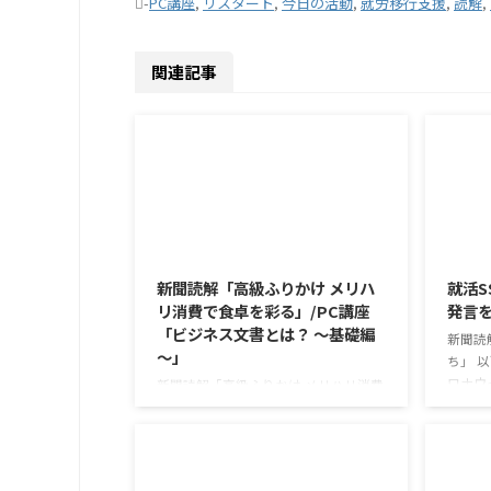
-
PC講座
,
リスタート
,
今日の活動
,
就労移行支援
,
読解
,
関連記事
2026/8/6
新聞読解「高級ふりかけ メリハ
就活S
リ消費で食卓を彩る」/PC講座
発言
「ビジネス文書とは？ ～基礎編
新聞読
～」
ち」 
ロナウ
新聞読解「高級ふりかけ メリハリ消費
年以上
で食卓を彩る」 以下、記事の要約で
今なお
す。 白いご飯に味わいを添える、ふり
もが少
かけがブームだ。 物価高の折、手ごろ
ニケー
な値段で食の充実につながると支持を