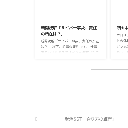
か。 
集めている。 利用者さんの意見 神戸
て蒸れ
牛のふりかけを買ったことがあり、味
子ども
がとても上品で驚いた ふりかけのコ
2026/8/3
のだと
スパや手軽さはメリットだが栄養面が
は難し
気になる 納豆やたまごは値段的にふ
新聞読解「サイバー事故、責任
頭の
も同じ
りかけと変わらず栄養も取れるのでは
の所在は？」
めの感染
本日は
ふりかけのように小さな喜びを得て、
トの休
精神的なケアをすることも重要 支出を
新聞読解「サイバー事故、責任の所在
グラム
減らすも ...
は？」 以下、記事の要約です。 仕事
から、
中の小さなミスでサイバー事故が起き
ます。
るケースは少なくない。 調査によると
思考と
約半数の国内企業で事故が起きた際、
ための
従業員側に懲戒処分を行っている。 利
様々な
用者さんの意見 サイバー事故は手口
頭の中
も巧妙化しており、判断が難しい。個
そのよ
人に責任を負わせるのは理不尽 サイ
多くの
バーセキュリティ専門の社員を雇う、
分の頭
講習を行う等、企業側での対策は必須
し、自
報告経路や対処法を予め社内に周知し
ましょ
ておく必要がある 偶然、抱えている
を探す 
トラブル案件 ...
就活SST「謝り方の練習」