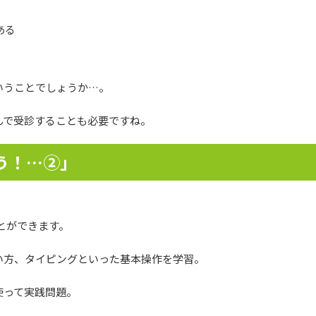
ある
いうことでしょうか…。
んで受診することも必要ですね。
う！…②」
とができます。
い方、タイピングといった基本操作を学習。
使って実践問題。