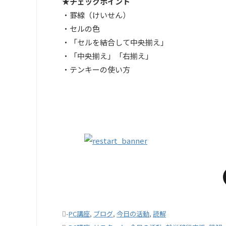
★チェックポイント
・罫線（けいせん）
・セルの色
・「セルを結合して中央揃え」
・「中央揃え」「右揃え」
・テンキーの使い方
-
PC講座
,
ブログ
,
今日の活動
,
読解