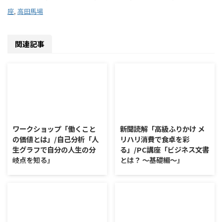
座
,
高田馬場
関連記事
2026/8/7
2026/8/6
ワークショップ「働くこと
新聞読解「高級ふりかけ メ
の価値とは」/自己分析「人
リハリ消費で食卓を彩
生グラフで自分の人生の分
る」/PC講座「ビジネス文書
岐点を知る」
とは？ ～基礎編～」
ワークショップ「働くことの価値
新聞読解「高級ふりかけ メリハ
とは」 ワークショップは、意見
リ消費で食卓を彩る」 以下、記
に対して質問をすることにクロー
事の要約です。 白いご飯に味わ
ズアップした訓練になっていま
いを添える、ふりかけがブーム
す。 発表者の発表に対して他の
だ。 物価高の折、手ごろな値段
利用者さんが質問をし、それに回
で食の充実につながると支持を集