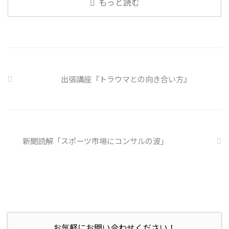
もっと読む
側に懲戒処分を行っている。 利
いると雑談しやすいですよね ...
用者さんの意見 サイバー事故は
手口も巧妙化しており、判断が難
しい。個人に責任を負わせるのは
理不尽 サイバーセキュリティ専
門の社員を雇う、講習を行う等、
企業側での対策は必須 報告経路
や対処法を予め社内に周知してお
出張講座『トラウマとの向き合い方』
く必要がある 偶然、抱えている
トラブル案件 ...
新聞読解「スポーツ市場にコンサルの波」
お気軽にお問い合わせください！