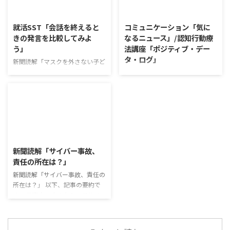
2026/8/5
2026/8/4
答していくことで、意見を作ると
めている。 利用者さんの意見 神
きに欠けていた視点を見つけた
戸牛のふりかけを買ったことがあ
就活SST「会話を終えると
コミュニケーション「気に
り、改善点を見つけていくことが
り、味がとても上品で驚いた ふ
きの発言を比較してみよ
なるニュース」/認知行動療
できます。 また、質問を考えな
りかけのコスパや手軽さはメリッ
う」
法講座「ポジティブ・デー
がら他の人の発表を聴くこと自体
トだが栄養面が気になる 納豆や
タ・ログ」
も、話を聞くことや疑問点を確認
たまごは値段的にふりかけと変わ
新聞読解「マスクを外さない子ど
することの練習になりますよ。
らず栄養も取れるのでは ふりか
もたち」 以下、記事の要約で
コミュニケーション「気になるニ
今回のテーマは「働くことの価値
けのように小さな喜びを得て、精
す。 新型コロナウイルスの騒動
ュース」 火曜日のコミュニケー
とは」です。 働くことの価値と
神的なケアをすることも重要 支
が収束してから3年以上経った
ションプログラムでは、主として
はなんなのでしょうか。 もちろ
出を減らすも ...
が、外出時や学校生活で今なおマ
「雑談」にフォーカスした練習を
ん、お金を稼ぐことも重要な働く
スクを着けたまま過ごす子どもが
行っています。 働いていく中で必
こと ...
少なくない。 心身の発育やコミ
要なコミュニケーション能力は、
2026/8/3
ュニケーションに影響はないのだ
必ずしも業務上の会話だけという
ろうか。 利用者さんの意見 マス
わけではありません。 雑談によ
新聞読解「サイバー事故、
クは暑くて蒸れるから苦手。それ
ってお互いのことを知っていき、
責任の所在は？」
でも外さない子ども達が不思議だ
関係を築いていくことで、働きや
が何か理由があるのだと思う 定
新聞読解「サイバー事故、責任の
すい環境を整えていくことができ
着した習慣を変えるのは難しいの
所在は？」 以下、記事の要約で
るのです。 今回のテーマは「気
で、子ども達のマスク着用も同じ
す。 仕事中の小さなミスでサイ
になっているニュース」です。 最
なのかも 同居中の高齢者のため
バー事故が起きるケースは少なく
近の気になっているニュースにつ
の感染予防等、ご本人の理由 ...
ない。 調査によると約半数の国
いて発表して頂きました。 色々
内企業で事故が起きた際、従業員
なニュースについて興味を持って