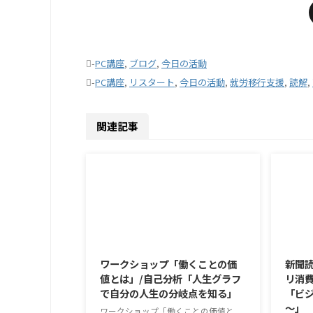
-
PC講座
,
ブログ
,
今日の活動
-
PC講座
,
リスタート
,
今日の活動
,
就労移行支援
,
読解
,
関連記事
2026/8/7
ワークショップ「働くことの価
新聞読
値とは」/自己分析「人生グラフ
リ消費
で自分の人生の分岐点を知る」
「ビジ