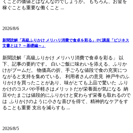
くことの価値とはなんなのでしょうか。 もちろん、お金を
稼ぐことも重要な働くこと ...
2026/8/6
新聞読解「高級ふりかけ メリハリ消費で食卓を彩る」/PC講座「ビジネス
文書とは？ ～基礎編～」
新聞読解「高級ふりかけ メリハリ消費で食卓を彩る」 以
下、記事の要約です。 白いご飯に味わいを添える、ふりか
けがブームだ。 物価高の折、手ごろな値段で食の充実につ
ながると支持を集めている。 利用者さんの意見 神戸牛のふ
りかけを買ったことがあり、味がとても上品で驚いた ふり
かけのコスパや手軽さはメリットだが栄養面が気になる 納
豆やたまごは値段的にふりかけと変わらず栄養も取れるので
は ふりかけのように小さな喜びを得て、精神的なケアをす
ることも重要 支出を減らすも ...
2026/8/5