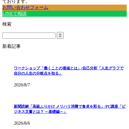
ております。
お問い合わせフォーム
LINEで相談
検索
新着記事
ワークショップ「働くことの価値とは」/自己分析「人生グラフで
自分の人生の分岐点を知る」
2026/8/7
新聞読解「高級ふりかけ メリハリ消費で食卓を彩る」/PC講座「ビ
ジネス文書とは？ ～基礎編～」
2026/8/6