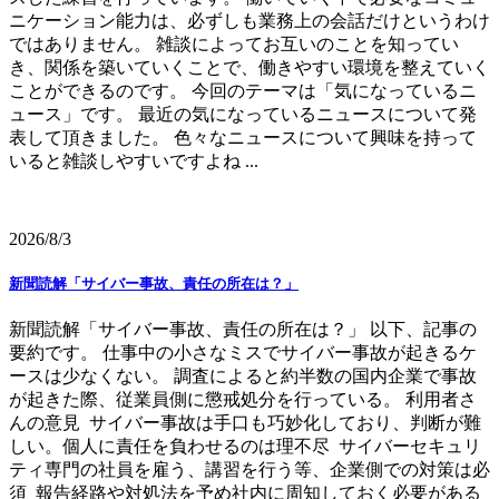
ニケーション能力は、必ずしも業務上の会話だけというわけ
ではありません。 雑談によってお互いのことを知ってい
き、関係を築いていくことで、働きやすい環境を整えていく
ことができるのです。 今回のテーマは「気になっているニ
ュース」です。 最近の気になっているニュースについて発
表して頂きました。 色々なニュースについて興味を持って
いると雑談しやすいですよね ...
2026/8/3
新聞読解「サイバー事故、責任の所在は？」
新聞読解「サイバー事故、責任の所在は？」 以下、記事の
要約です。 仕事中の小さなミスでサイバー事故が起きるケ
ースは少なくない。 調査によると約半数の国内企業で事故
が起きた際、従業員側に懲戒処分を行っている。 利用者さ
んの意見 サイバー事故は手口も巧妙化しており、判断が難
しい。個人に責任を負わせるのは理不尽 サイバーセキュリ
ティ専門の社員を雇う、講習を行う等、企業側での対策は必
須 報告経路や対処法を予め社内に周知しておく必要がある