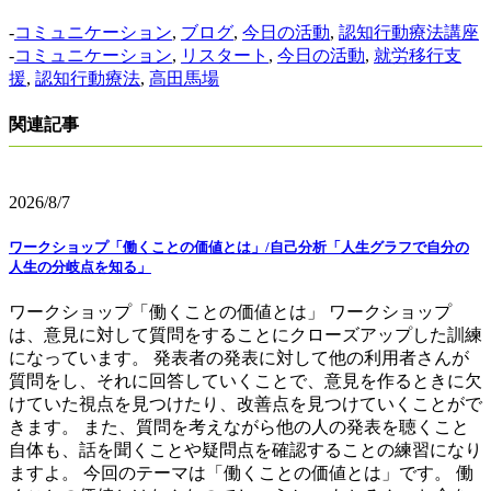
-
コミュニケーション
,
ブログ
,
今日の活動
,
認知行動療法講座
-
コミュニケーション
,
リスタート
,
今日の活動
,
就労移行支
援
,
認知行動療法
,
高田馬場
関連記事
2026/8/7
ワークショップ「働くことの価値とは」/自己分析「人生グラフで自分の
人生の分岐点を知る」
ワークショップ「働くことの価値とは」 ワークショップ
は、意見に対して質問をすることにクローズアップした訓練
になっています。 発表者の発表に対して他の利用者さんが
質問をし、それに回答していくことで、意見を作るときに欠
けていた視点を見つけたり、改善点を見つけていくことがで
きます。 また、質問を考えながら他の人の発表を聴くこと
自体も、話を聞くことや疑問点を確認することの練習になり
ますよ。 今回のテーマは「働くことの価値とは」です。 働