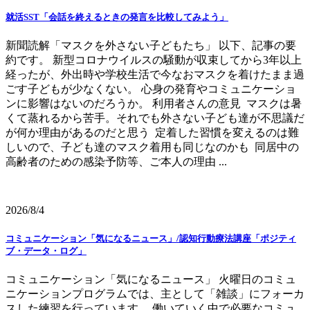
就活SST「会話を終えるときの発言を比較してみよう」
新聞読解「マスクを外さない子どもたち」 以下、記事の要
約です。 新型コロナウイルスの騒動が収束してから3年以上
経ったが、外出時や学校生活で今なおマスクを着けたまま過
ごす子どもが少なくない。 心身の発育やコミュニケーショ
ンに影響はないのだろうか。 利用者さんの意見 マスクは暑
くて蒸れるから苦手。それでも外さない子ども達が不思議だ
が何か理由があるのだと思う 定着した習慣を変えるのは難
しいので、子ども達のマスク着用も同じなのかも 同居中の
高齢者のための感染予防等、ご本人の理由 ...
2026/8/4
コミュニケーション「気になるニュース」/認知行動療法講座「ポジティ
ブ・データ・ログ」
コミュニケーション「気になるニュース」 火曜日のコミュ
ニケーションプログラムでは、主として「雑談」にフォーカ
スした練習を行っています。 働いていく中で必要なコミュ