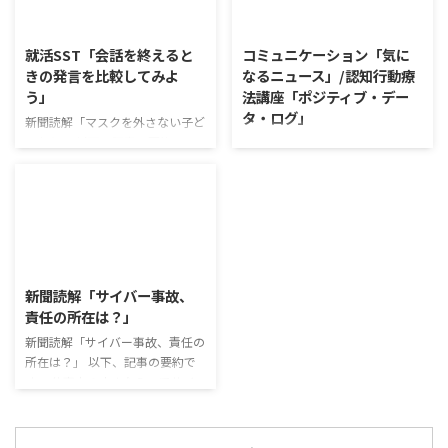
利用者さんが質問をし、それに回
で食の充実につながると支持を集
2026/8/5
2026/8/4
答していくことで、意見を作ると
めている。 利用者さんの意見 神
きに欠けていた視点を見つけた
戸牛のふりかけを買ったことがあ
就活SST「会話を終えると
コミュニケーション「気に
り、改善点を見つけていくことが
り、味がとても上品で驚いた ふ
きの発言を比較してみよ
なるニュース」/認知行動療
できます。 また、質問を考えな
りかけのコスパや手軽さはメリッ
う」
法講座「ポジティブ・デー
がら他の人の発表を聴くこと自体
トだが栄養面が気になる 納豆や
タ・ログ」
も、話を聞くことや疑問点を確認
たまごは値段的にふりかけと変わ
新聞読解「マスクを外さない子ど
することの練習になりますよ。
らず栄養も取れるのでは ふりか
もたち」 以下、記事の要約で
コミュニケーション「気になるニ
今回のテーマは「働くことの価値
けのように小さな喜びを得て、精
す。 新型コロナウイルスの騒動
ュース」 火曜日のコミュニケー
とは」です。 働くことの価値と
神的なケアをすることも重要 支
が収束してから3年以上経った
ションプログラムでは、主として
はなんなのでしょうか。 もちろ
出を減らすも ...
が、外出時や学校生活で今なおマ
「雑談」にフォーカスした練習を
ん、お金を稼ぐことも重要な働く
スクを着けたまま過ごす子どもが
行っています。 働いていく中で必
こと ...
少なくない。 心身の発育やコミ
要なコミュニケーション能力は、
2026/8/3
ュニケーションに影響はないのだ
必ずしも業務上の会話だけという
ろうか。 利用者さんの意見 マス
わけではありません。 雑談によ
新聞読解「サイバー事故、
クは暑くて蒸れるから苦手。それ
ってお互いのことを知っていき、
責任の所在は？」
でも外さない子ども達が不思議だ
関係を築いていくことで、働きや
が何か理由があるのだと思う 定
新聞読解「サイバー事故、責任の
すい環境を整えていくことができ
着した習慣を変えるのは難しいの
所在は？」 以下、記事の要約で
るのです。 今回のテーマは「気
で、子ども達のマスク着用も同じ
す。 仕事中の小さなミスでサイ
になっているニュース」です。 最
なのかも 同居中の高齢者のため
バー事故が起きるケースは少なく
近の気になっているニュースにつ
の感染予防等、ご本人の理由 ...
ない。 調査によると約半数の国
いて発表して頂きました。 色々
内企業で事故が起きた際、従業員
なニュースについて興味を持って