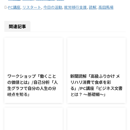
-
PC講座
,
リスタート
,
今日の活動
,
就労移行支援
,
読解
,
高田馬場
関連記事
2026/8/7
2026/8/6
ワークショップ「働くこと
新聞読解「高級ふりかけ メ
の価値とは」/自己分析「人
リハリ消費で食卓を彩
生グラフで自分の人生の分
る」/PC講座「ビジネス文書
岐点を知る」
とは？ ～基礎編～」
ワークショップ「働くことの価値
新聞読解「高級ふりかけ メリハ
とは」 ワークショップは、意見
リ消費で食卓を彩る」 以下、記
に対して質問をすることにクロー
事の要約です。 白いご飯に味わ
ズアップした訓練になっていま
いを添える、ふりかけがブーム
す。 発表者の発表に対して他の
だ。 物価高の折、手ごろな値段