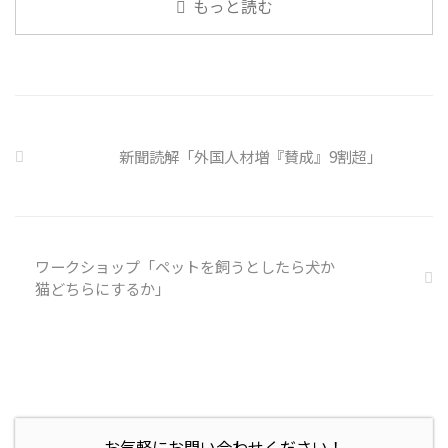
もっと読む
側に懲戒処分を行っている。 利
いると雑談しやすいですよね ...
用者さんの意見 サイバー事故は
手口も巧妙化しており、判断が難
しい。個人に責任を負わせるのは
理不尽 サイバーセキュリティ専
門の社員を雇う、講習を行う等、
企業側での対策は必須 報告経路
や対処法を予め社内に周知してお
新聞読解「外国人材増『賛成』9割超」
く必要がある 偶然、抱えている
トラブル案件 ...
ワークショップ「ペットを飼うとしたら犬か
猫どちらにするか」
お気軽にお問い合わせください！