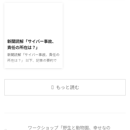
今回のテーマは「働くことの価値
けのように小さな喜びを得て、精
す。 新型コロナウイルスの騒動
ュース」 火曜日のコミュニケー
とは」です。 働くことの価値と
神的なケアをすることも重要 支
が収束してから3年以上経った
ションプログラムでは、主として
はなんなのでしょうか。 もちろ
出を減らすも ...
が、外出時や学校生活で今なおマ
「雑談」にフォーカスした練習を
ん、お金を稼ぐことも重要な働く
スクを着けたまま過ごす子どもが
行っています。 働いていく中で必
こと ...
少なくない。 心身の発育やコミ
要なコミュニケーション能力は、
2026/8/3
ュニケーションに影響はないのだ
必ずしも業務上の会話だけという
ろうか。 利用者さんの意見 マス
わけではありません。 雑談によ
新聞読解「サイバー事故、
クは暑くて蒸れるから苦手。それ
ってお互いのことを知っていき、
責任の所在は？」
でも外さない子ども達が不思議だ
関係を築いていくことで、働きや
が何か理由があるのだと思う 定
新聞読解「サイバー事故、責任の
すい環境を整えていくことができ
着した習慣を変えるのは難しいの
所在は？」 以下、記事の要約で
るのです。 今回のテーマは「気
で、子ども達のマスク着用も同じ
す。 仕事中の小さなミスでサイ
になっているニュース」です。 最
なのかも 同居中の高齢者のため
バー事故が起きるケースは少なく
近の気になっているニュースにつ
の感染予防等、ご本人の理由 ...
ない。 調査によると約半数の国
いて発表して頂きました。 色々
内企業で事故が起きた際、従業員
なニュースについて興味を持って
もっと読む
側に懲戒処分を行っている。 利
いると雑談しやすいですよね ...
用者さんの意見 サイバー事故は
手口も巧妙化しており、判断が難
しい。個人に責任を負わせるのは
理不尽 サイバーセキュリティ専
門の社員を雇う、講習を行う等、
企業側での対策は必須 報告経路
ワークショップ「野生と動物園、幸せなの
や対処法を予め社内に周知してお