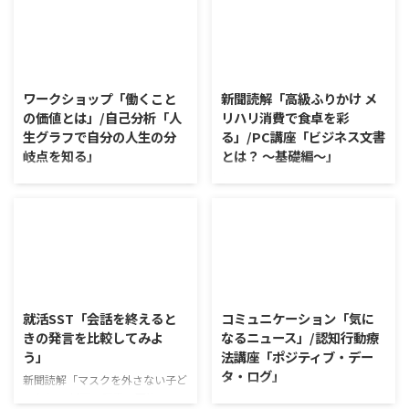
2026/8/7
2026/8/6
ワークショップ「働くこと
新聞読解「高級ふりかけ メ
の価値とは」/自己分析「人
リハリ消費で食卓を彩
生グラフで自分の人生の分
る」/PC講座「ビジネス文書
岐点を知る」
とは？ ～基礎編～」
ワークショップ「働くことの価値
新聞読解「高級ふりかけ メリハ
とは」 ワークショップは、意見
リ消費で食卓を彩る」 以下、記
に対して質問をすることにクロー
事の要約です。 白いご飯に味わ
ズアップした訓練になっていま
いを添える、ふりかけがブーム
す。 発表者の発表に対して他の
だ。 物価高の折、手ごろな値段
利用者さんが質問をし、それに回
で食の充実につながると支持を集
2026/8/5
2026/8/4
答していくことで、意見を作ると
めている。 利用者さんの意見 神
きに欠けていた視点を見つけた
戸牛のふりかけを買ったことがあ
就活SST「会話を終えると
コミュニケーション「気に
り、改善点を見つけていくことが
り、味がとても上品で驚いた ふ
きの発言を比較してみよ
なるニュース」/認知行動療
できます。 また、質問を考えな
りかけのコスパや手軽さはメリッ
う」
法講座「ポジティブ・デー
がら他の人の発表を聴くこと自体
トだが栄養面が気になる 納豆や
タ・ログ」
も、話を聞くことや疑問点を確認
たまごは値段的にふりかけと変わ
新聞読解「マスクを外さない子ど
することの練習になりますよ。
らず栄養も取れるのでは ふりか
もたち」 以下、記事の要約で
コミュニケーション「気になるニ