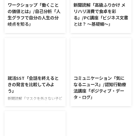
ワークショップ「働くこと
新聞読解「高級ふりかけ メ
の価値とは」/自己分析「人
リハリ消費で食卓を彩
生グラフで自分の人生の分
る」/PC講座「ビジネス文書
岐点を知る」
とは？ ～基礎編～」
ワークショップ「働くことの価値
新聞読解「高級ふりかけ メリハ
とは」 ワークショップは、意見
リ消費で食卓を彩る」 以下、記
に対して質問をすることにクロー
事の要約です。 白いご飯に味わ
ズアップした訓練になっていま
いを添える、ふりかけがブーム
す。 発表者の発表に対して他の
だ。 物価高の折、手ごろな値段
利用者さんが質問をし、それに回
で食の充実につながると支持を集
2026/8/5
2026/8/4
答していくことで、意見を作ると
めている。 利用者さんの意見 神
きに欠けていた視点を見つけた
戸牛のふりかけを買ったことがあ
就活SST「会話を終えると
コミュニケーション「気に
り、改善点を見つけていくことが
り、味がとても上品で驚いた ふ
きの発言を比較してみよ
なるニュース」/認知行動療
できます。 また、質問を考えな
りかけのコスパや手軽さはメリッ
う」
法講座「ポジティブ・デー
がら他の人の発表を聴くこと自体
トだが栄養面が気になる 納豆や
タ・ログ」
も、話を聞くことや疑問点を確認
たまごは値段的にふりかけと変わ
新聞読解「マスクを外さない子ど
することの練習になりますよ。
らず栄養も取れるのでは ふりか
もたち」 以下、記事の要約で
コミュニケーション「気になるニ
今回のテーマは「働くことの価値
けのように小さな喜びを得て、精
す。 新型コロナウイルスの騒動
ュース」 火曜日のコミュニケー
とは」です。 働くことの価値と
神的なケアをすることも重要 支
が収束してから3年以上経った
ションプログラムでは、主として
はなんなのでしょうか。 もちろ
出を減らすも ...
が、外出時や学校生活で今なおマ
「雑談」にフォーカスした練習を
ん、お金を稼ぐことも重要な働く
スクを着けたまま過ごす子どもが
行っています。 働いていく中で必
こと ...
少なくない。 心身の発育やコミ
要なコミュニケーション能力は、