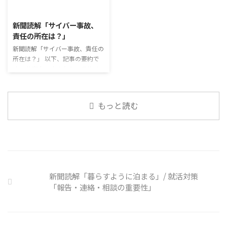
2026/8/3
ュニケーションに影響はないのだ
必ずしも業務上の会話だけという
ろうか。 利用者さんの意見 マス
わけではありません。 雑談によ
新聞読解「サイバー事故、
クは暑くて蒸れるから苦手。それ
ってお互いのことを知っていき、
責任の所在は？」
でも外さない子ども達が不思議だ
関係を築いていくことで、働きや
が何か理由があるのだと思う 定
新聞読解「サイバー事故、責任の
すい環境を整えていくことができ
着した習慣を変えるのは難しいの
所在は？」 以下、記事の要約で
るのです。 今回のテーマは「気
で、子ども達のマスク着用も同じ
す。 仕事中の小さなミスでサイ
になっているニュース」です。 最
なのかも 同居中の高齢者のため
バー事故が起きるケースは少なく
近の気になっているニュースにつ
の感染予防等、ご本人の理由 ...
ない。 調査によると約半数の国
いて発表して頂きました。 色々
内企業で事故が起きた際、従業員
なニュースについて興味を持って
もっと読む
側に懲戒処分を行っている。 利
いると雑談しやすいですよね ...
用者さんの意見 サイバー事故は
手口も巧妙化しており、判断が難
しい。個人に責任を負わせるのは
理不尽 サイバーセキュリティ専
門の社員を雇う、講習を行う等、
企業側での対策は必須 報告経路
新聞読解「暮らすように泊まる」/ 就活対策
や対処法を予め社内に周知してお
「報告・連絡・相談の重要性」
く必要がある 偶然、抱えている
トラブル案件 ...