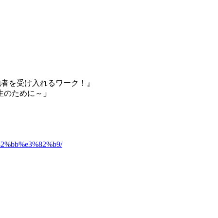
他者を受け入れるワーク！』
生のために～
」
3%82%bb%e3%82%b9/