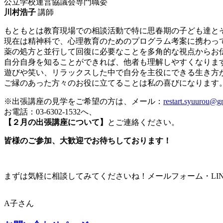
公立学校運営協議会専門職委
川村浩子
講師
もともとは教育現場での相談活動で特に思春期の子ども達と
現在は精神科で、心理教育のためのプログラム考案に携わっ
薬の処方と並行して回復に必要なことを多角的な視点からお
自分自身を知ることができれば、他者も理解しやすくなりま
遊びや笑い、リラックスした中で自分を主役にできる生き方
ご縁のあった方々のお役に立てることは私の喜びになります
※出張講座の見学をご希望の方は、メール：
restart.syuurou@g
お電話：03-6302-1532へ、
【２月の出張講座について】
とご連絡ください。
皆様のご参加、大歓迎でお待ちしております！
まずは気軽に相談してみてくださいね！メールフォーム・LI
A子さん