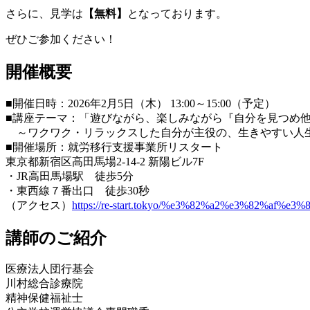
さらに、見学は
【無料】
となっております。
ぜひご参加ください！
開催概要
■開催日時：2026年2月5日（木） 13:00～15:00（予定）
■講座テーマ：
「遊びながら、楽しみながら『自分を見つめ
～ワクワク・リラックスした自分が主役の、生きやすい人
■開催場所：就労移行支援事業所リスタート
東京都新宿区高田馬場2-14-2 新陽ビル7F
・JR高田馬場駅 徒歩5分
・東西線７番出口 徒歩30秒
（アクセス）
https://re-start.tokyo/%e3%82%a2%e3%82%af%e
講師のご紹介
医療法人団行基会
川村総合診療院
精神保健福祉士