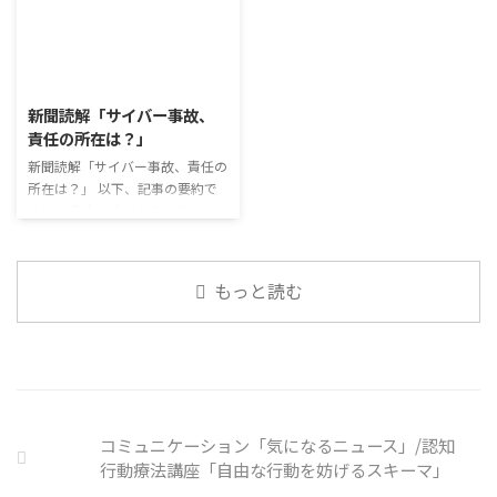
はなんなのでしょうか。 もちろ
出を減らすも ...
が、外出時や学校生活で今なおマ
「雑談」にフォーカスした練習を
ん、お金を稼ぐことも重要な働く
スクを着けたまま過ごす子どもが
行っています。 働いていく中で必
こと ...
少なくない。 心身の発育やコミ
要なコミュニケーション能力は、
2026/8/3
ュニケーションに影響はないのだ
必ずしも業務上の会話だけという
ろうか。 利用者さんの意見 マス
わけではありません。 雑談によ
新聞読解「サイバー事故、
クは暑くて蒸れるから苦手。それ
ってお互いのことを知っていき、
責任の所在は？」
でも外さない子ども達が不思議だ
関係を築いていくことで、働きや
が何か理由があるのだと思う 定
新聞読解「サイバー事故、責任の
すい環境を整えていくことができ
着した習慣を変えるのは難しいの
所在は？」 以下、記事の要約で
るのです。 今回のテーマは「気
で、子ども達のマスク着用も同じ
す。 仕事中の小さなミスでサイ
になっているニュース」です。 最
なのかも 同居中の高齢者のため
バー事故が起きるケースは少なく
近の気になっているニュースにつ
の感染予防等、ご本人の理由 ...
ない。 調査によると約半数の国
いて発表して頂きました。 色々
内企業で事故が起きた際、従業員
なニュースについて興味を持って
もっと読む
側に懲戒処分を行っている。 利
いると雑談しやすいですよね ...
用者さんの意見 サイバー事故は
手口も巧妙化しており、判断が難
しい。個人に責任を負わせるのは
理不尽 サイバーセキュリティ専
門の社員を雇う、講習を行う等、
企業側での対策は必須 報告経路
コミュニケーション「気になるニュース」/認知
や対処法を予め社内に周知してお
行動療法講座「自由な行動を妨げるスキーマ」
く必要がある 偶然、抱えている