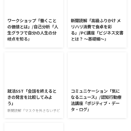
2026/8/7
2026/8/6
ワークショップ「働くこと
新聞読解「高級ふりかけ メ
の価値とは」/自己分析「人
リハリ消費で食卓を彩
生グラフで自分の人生の分
る」/PC講座「ビジネス文書
岐点を知る」
とは？ ～基礎編～」
ワークショップ「働くことの価値
新聞読解「高級ふりかけ メリハ
とは」 ワークショップは、意見
リ消費で食卓を彩る」 以下、記
に対して質問をすることにクロー
事の要約です。 白いご飯に味わ
ズアップした訓練になっていま
いを添える、ふりかけがブーム
す。 発表者の発表に対して他の
だ。 物価高の折、手ごろな値段
利用者さんが質問をし、それに回
で食の充実につながると支持を集
2026/8/5
2026/8/4
答していくことで、意見を作ると
めている。 利用者さんの意見 神
きに欠けていた視点を見つけた
戸牛のふりかけを買ったことがあ
就活SST「会話を終えると
コミュニケーション「気に
り、改善点を見つけていくことが
り、味がとても上品で驚いた ふ
きの発言を比較してみよ
なるニュース」/認知行動療
できます。 また、質問を考えな
りかけのコスパや手軽さはメリッ
う」
法講座「ポジティブ・デー
がら他の人の発表を聴くこと自体
トだが栄養面が気になる 納豆や
タ・ログ」
も、話を聞くことや疑問点を確認
たまごは値段的にふりかけと変わ
新聞読解「マスクを外さない子ど
することの練習になりますよ。
らず栄養も取れるのでは ふりか
もたち」 以下、記事の要約で
コミュニケーション「気になるニ
今回のテーマは「働くことの価値
けのように小さな喜びを得て、精
す。 新型コロナウイルスの騒動
ュース」 火曜日のコミュニケー
とは」です。 働くことの価値と
神的なケアをすることも重要 支
が収束してから3年以上経った
ションプログラムでは、主として