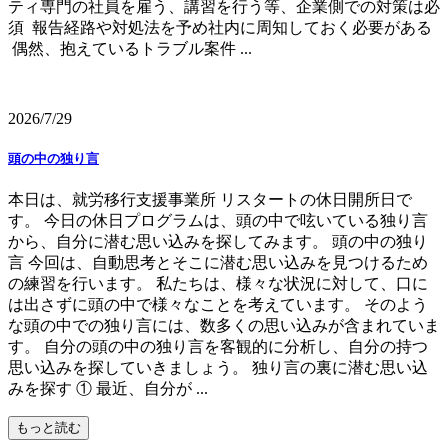
ティ専門の社員を雇う、講習を行う等、企業側での対策は必
須 報告経路や対処法を予め社内に周知しておく必要がある
偶然、抱えているトラブル案件 ...
2026/7/29
頭の中の独り言
本日は、就労移行支援事業所 リスタートの休日開所日で
す。 今日の休日プログラムは、頭の中で呟いている独り言
から、自分に潜む思い込みを探してみます。 頭の中の独り
言 今回は、自動思考とそこに潜む思い込みを見つけるため
の練習を行います。 私たちは、様々な状況に対して、口に
は出さずに頭の中で様々なことを考えています。 そのよう
な頭の中での独り言には、数多くの思い込みが含まれていま
す。 自分の頭の中の独り言を客観的に分析し、自分の持つ
思い込みを探していきましょう。 独り言の裏に潜む思い込
みを探す ① 最近、自分が ...
もっと読む