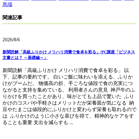
馬場
関連記事
2026/8/6
新聞読解「高級ふりかけ メリハリ消費で食卓を彩る」/PC講座「ビジネス
文書とは？ ～基礎編～」
新聞読解「高級ふりかけ メリハリ消費で食卓を彩る」 以
下、記事の要約です。 白いご飯に味わいを添える、ふりか
けがブームだ。 物価高の折、手ごろな値段で食の充実につ
ながると支持を集めている。 利用者さんの意見 神戸牛のふ
りかけを買ったことがあり、味がとても上品で驚いた ふり
かけのコスパや手軽さはメリットだが栄養面が気になる 納
豆やたまごは値段的にふりかけと変わらず栄養も取れるので
は ふりかけのように小さな喜びを得て、精神的なケアをす
ることも重要 支出を減らすも ...