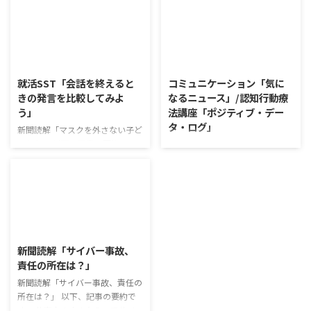
に対して質問をすることにクロー
事の要約です。 白いご飯に味わ
ズアップした訓練になっていま
いを添える、ふりかけがブーム
す。 発表者の発表に対して他の
だ。 物価高の折、手ごろな値段
利用者さんが質問をし、それに回
で食の充実につながると支持を集
2026/8/5
2026/8/4
答していくことで、意見を作ると
めている。 利用者さんの意見 神
きに欠けていた視点を見つけた
戸牛のふりかけを買ったことがあ
就活SST「会話を終えると
コミュニケーション「気に
り、改善点を見つけていくことが
り、味がとても上品で驚いた ふ
きの発言を比較してみよ
なるニュース」/認知行動療
できます。 また、質問を考えな
りかけのコスパや手軽さはメリッ
う」
法講座「ポジティブ・デー
がら他の人の発表を聴くこと自体
トだが栄養面が気になる 納豆や
タ・ログ」
も、話を聞くことや疑問点を確認
たまごは値段的にふりかけと変わ
新聞読解「マスクを外さない子ど
することの練習になりますよ。
らず栄養も取れるのでは ふりか
もたち」 以下、記事の要約で
コミュニケーション「気になるニ
今回のテーマは「働くことの価値
けのように小さな喜びを得て、精
す。 新型コロナウイルスの騒動
ュース」 火曜日のコミュニケー
とは」です。 働くことの価値と
神的なケアをすることも重要 支
が収束してから3年以上経った
ションプログラムでは、主として
はなんなのでしょうか。 もちろ
出を減らすも ...
が、外出時や学校生活で今なおマ
「雑談」にフォーカスした練習を
ん、お金を稼ぐことも重要な働く
スクを着けたまま過ごす子どもが
行っています。 働いていく中で必
こと ...
少なくない。 心身の発育やコミ
要なコミュニケーション能力は、
2026/8/3
ュニケーションに影響はないのだ
必ずしも業務上の会話だけという
ろうか。 利用者さんの意見 マス
わけではありません。 雑談によ
新聞読解「サイバー事故、
クは暑くて蒸れるから苦手。それ
ってお互いのことを知っていき、
責任の所在は？」
でも外さない子ども達が不思議だ
関係を築いていくことで、働きや
が何か理由があるのだと思う 定
新聞読解「サイバー事故、責任の
すい環境を整えていくことができ
着した習慣を変えるのは難しいの
所在は？」 以下、記事の要約で
るのです。 今回のテーマは「気
で、子ども達のマスク着用も同じ
す。 仕事中の小さなミスでサイ
になっているニュース」です。 最