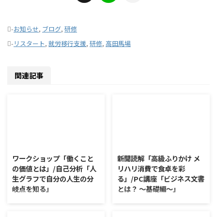
-
お知らせ
,
ブログ
,
研修
-
リスタート
,
就労移行支援
,
研修
,
高田馬場
関連記事
2026/8/7
2026/8/6
ワークショップ「働くこと
新聞読解「高級ふりかけ メ
の価値とは」/自己分析「人
リハリ消費で食卓を彩
生グラフで自分の人生の分
る」/PC講座「ビジネス文書
岐点を知る」
とは？ ～基礎編～」
ワークショップ「働くことの価値
新聞読解「高級ふりかけ メリハ
とは」 ワークショップは、意見
リ消費で食卓を彩る」 以下、記