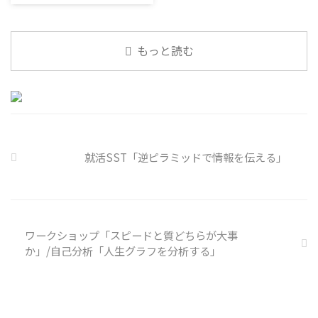
なのかも 同居中の高齢者のため
バー事故が起きるケースは少なく
近の気になっているニュースにつ
の感染予防等、ご本人の理由 ...
ない。 調査によると約半数の国
いて発表して頂きました。 色々
内企業で事故が起きた際、従業員
なニュースについて興味を持って
もっと読む
側に懲戒処分を行っている。 利
いると雑談しやすいですよね ...
用者さんの意見 サイバー事故は
手口も巧妙化しており、判断が難
しい。個人に責任を負わせるのは
理不尽 サイバーセキュリティ専
門の社員を雇う、講習を行う等、
企業側での対策は必須 報告経路
や対処法を予め社内に周知してお
就活SST「逆ピラミッドで情報を伝える」
く必要がある 偶然、抱えている
トラブル案件 ...
ワークショップ「スピードと質どちらが大事
か」/自己分析「人生グラフを分析する」