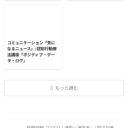
生活では死について触れる機会が
今回のテーマは「働くことの価値
す。 新型コロナウイルスの騒動
リ消費で食卓を彩る」 以下、記
少なく、終活も考え ...
とは」です。 働くことの価値と
が収束してから3年以上経った
事の要約です。 白いご飯に味わ
はなんなのでしょうか。 もちろ
が、外出時や学校生活で今なおマ
いを添える、ふりかけがブーム
ん、お金を稼ぐことも重要な働く
スクを着けたまま過ごす子どもが
だ。 物価高の折、手ごろな値段
こと ...
少なくない。 心身の発育やコミ
で食の充実につながると支持を集
2026/8/4
ュニケーションに影響はないのだ
めている。 利用者さんの意見 神
ろうか。 利用者さんの意見 マス
戸牛のふりかけを買ったことがあ
コミュニケーション「気に
クは暑くて蒸れるから苦手。それ
り、味がとても上品で驚いた ふ
なるニュース」/認知行動療
でも外さない子ども達が不思議だ
りかけのコスパや手軽さはメリッ
法講座「ポジティブ・デー
が何か理由があるのだと思う 定
トだが栄養面が気になる 納豆や
タ・ログ」
着した習慣を変えるのは難しいの
たまごは値段的にふりかけと変わ
で、子ども達のマスク着用も同じ
らず栄養も取れるのでは ふりか
コミュニケーション「気になるニ
なのかも 同居中の高齢者のため
けのように小さな喜びを得て、精
ュース」 火曜日のコミュニケー
の感染予防等、ご本人の理由 ...
神的なケアをすることも重要 支
ションプログラムでは、主として
出を減らすも ...
「雑談」にフォーカスした練習を
もっと読む
行っています。 働いていく中で必
要なコミュニケーション能力は、
必ずしも業務上の会話だけという
わけではありません。 雑談によ
ってお互いのことを知っていき、
関係を築いていくことで、働きや
すい環境を整えていくことができ
新聞読解「GOGO！通勤・通学者」/ 就活対策