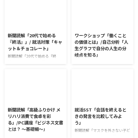
2026/8/10
2026/8/7
新聞読解「20代で始める
ワークショップ「働くこと
『終活』」/ 就活対策「キャ
の価値とは」/自己分析「人
ット＆チョコレート」
生グラフで自分の人生の分
岐点を知る」
新聞読解「20代で始める『終
活』」 以下、記事の要約です。
ワークショップ「働くことの価値
日本では年間160万人もの方が亡
とは」 ワークショップは、意見
くなっている。 家族と社会が大
に対して質問をすることにクロー
きく姿を変える中、死を巡る人々
ズアップした訓練になっていま
の考え方も変容しつつある。 20
す。 発表者の発表に対して他の
代から終活を始める人も現れ、ど
利用者さんが質問をし、それに回
2026/8/6
2026/8/5
う死ぬか個人が考えていく時代が
答していくことで、意見を作ると
到来した。 利用者さんの意見 予
きに欠けていた視点を見つけた
新聞読解「高級ふりかけ メ
就活SST「会話を終えると
め残しておいたメッセージを死後
り、改善点を見つけていくことが
リハリ消費で食卓を彩
きの発言を比較してみよ
送るサービス等が増えているよう
できます。 また、質問を考えな
る」/PC講座「ビジネス文書
う」
で驚いた 終活を通じて、生きて
がら他の人の発表を聴くこと自体
とは？ ～基礎編～」
いる時間を大切にしなければと改
も、話を聞くことや疑問点を確認
新聞読解「マスクを外さない子ど
めて思い直す 教育現場や普段の
することの練習になりますよ。
もたち」 以下、記事の要約で
新聞読解「高級ふりかけ メリハ