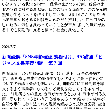
い込んでいる状況を指す。 職場や家庭での役割、残業や休
暇の取得に対する意識等、日常の様々な場面で、この多元的
無知が生きづらさを作り出している。 利用者さんの意見 多
元的無知が起きる原因は思い込みだと推測した 自分自身の
思い込みに気付き変わっていくことが重要 多元的無知があ
る中でも長期的に見ると徐々に社会は変化して ...
2026/5/7
新聞読解「SNS年齢確認 義務付け」/PC講座「ビ
ジネス文書基礎問題 第７回」
新聞読解「SNS年齢確認 義務付け」 以下、記事の要約で
す。 総務省は未成年のSNS依存をどのように是正するかに
ついての有識者会議を開いた。 利用開始時に年齢制限を導
入するよう事業者に求めるなど規制を厳しくする案を出し
た。 利用者さんの意見 規制がかかると扱いに制限が出る反
面、守られているという安心感もある SNS絡みで未成年が
自殺や事件に巻き込まれる現状も鑑みると規制は必要 自治