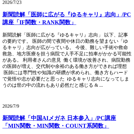
2026/7/23
新聞読解「医師に広がる『ゆるキャリ』志向」/PC
講座「IF関数・RANK関数」
新聞読解「医師に広がる『ゆるキャリ』志向」 以下、記事
の要約です。 医師の間で夜間や休日の勤務を望まない「ゆ
るキャリ」志向が広がっている。 今後、難しい手術や救命
救急、地方医療を担う病院で人手不足に拍車がかかる可能性
がある。 利用者さんの意見 働く環境が改善され、病院勤務
の医師が増え、交代制や余裕のある働き方ができれば理想
医師には専門性や知識の研鑽が求められ、働き方もハード
で覚悟や志が必要だと思った ゆるキャリ志向になってしま
うのは世の中の流れもあり必然だと感じる & ...
2026/7/9
新聞読解「中国AIメガネ 日本参入」/PC講座
「MIN関数・MIN関数・COUNT系関数」