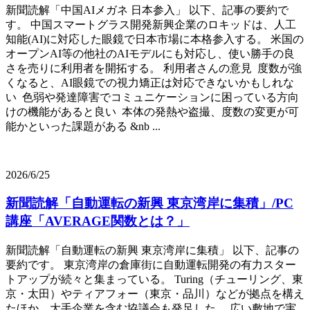
新聞読解「中国AIメガネ 日本参入」 以下、記事の要約で
す。 中国スマートグラス開発新興企業のロキッドは、人工
知能(AI)に対応した眼鏡で日本市場に本格参入する。 米国の
オープンAI等の他社のAIモデルにも対応し、使い勝手の良
さを売りに利用者を開拓する。 利用者さんの意見 度数が強
くなると、AI眼鏡での視力矯正は対応できないかもしれな
い 色弱や発達障害でコミュニケーションに困っている方向
けの機能があると良い 本体の発熱や盗撮、度数の変更が可
能かといった課題がある &nb ...
2026/6/25
新聞読解「自動運転の新興 東京湾岸に集積」/PC
講座「AVERAGE関数とは？」
新聞読解「自動運転の新興 東京湾岸に集積」 以下、記事の
要約です。 東京湾岸の倉庫街に自動運転開発の有力スター
トアップが続々と集まっている。 Turing（チューリング、東
京・太田）やティアフォー（東京・品川）などが拠点を構え
たほか、大手企業を含む協議会も発足した。 広い敷地で実