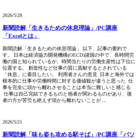
2026/5/28
新聞読解「生きるための休息理論」/PC講座
「Excelとは」
新聞読解「生きるための休息理論」 以下、記事の要約で
す。 日本は経済協力開発機構(OECD)諸国の中で、長時間労
働の国と知られているが、時間当たりの労働生産性は下位に
位置する。 創造性など仕事の質に貢献するとされている
「休息」に着目したい。 利用者さんの意見 日本と海外では
根本的に仕事や労働時間に対する価値観が違うと思った 仕
事を完全に頭から離れさせることは本当に難しいと感じる
仕事は自己完結できるものと他者が関わるものがあり、後
者の方が苦労も絶えず頭から離れないことが ...
2026/5/21
新聞読解「味も姿も攻める駅そば」/PC講座「パソ