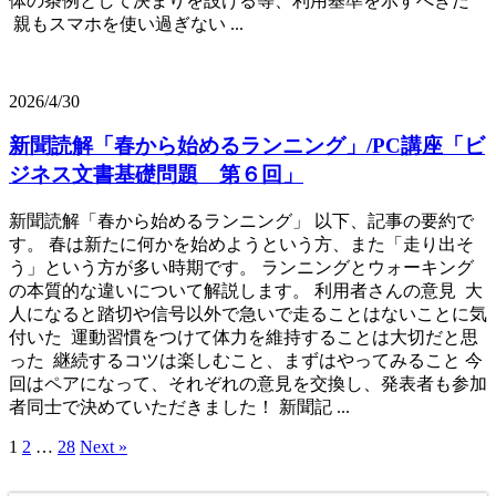
体の条例として決まりを設ける等、利用基準を示すべきだ
親もスマホを使い過ぎない ...
2026/4/30
新聞読解「春から始めるランニング」/PC講座「ビ
ジネス文書基礎問題 第６回」
新聞読解「春から始めるランニング」 以下、記事の要約で
す。 春は新たに何かを始めようという方、また「走り出そ
う」という方が多い時期です。 ランニングとウォーキング
の本質的な違いについて解説します。 利用者さんの意見 大
人になると踏切や信号以外で急いで走ることはないことに気
付いた 運動習慣をつけて体力を維持することは大切だと思
った 継続するコツは楽しむこと、まずはやってみること 今
回はペアになって、それぞれの意見を交換し、発表者も参加
者同士で決めていただきました！ 新聞記 ...
1
2
…
28
Next »