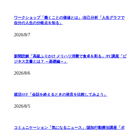
ワークショップ「働くことの価値とは」/自己分析「人生グラフで
自分の人生の分岐点を知る」
2026/8/7
新聞読解「高級ふりかけ メリハリ消費で食卓を彩る」/PC講座「ビ
ジネス文書とは？ ～基礎編～」
2026/8/6
就活SST「会話を終えるときの発言を比較してみよう」
2026/8/5
コミュニケーション「気になるニュース」/認知行動療法講座「ポ