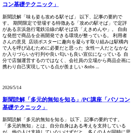
コン基礎テクニック」
新聞読解「味も姿も攻める駅そば」 以下、記事の要約で
す。 期間限定で登場する特徴ある「攻めの駅そば」で定評
がある京浜急行電鉄沿線の駅そば店「えきめんや」。 自由
な発想で商品を企画開発できる環境が整っている。 利用者
さんの意見 店頭ポスターに趣向を凝らす取り組みは駅構内
で人を呼び込むために必要だと思った 女性一人だとなかな
か入りづらいが行列や良い匂いも良い宣伝になっている 自
分で店舗運営するのではなく、会社員の立場から商品企画に
携わり自己実現している点が羨ましい &nbs ...
2026/5/14
新聞読解「多元的無知を知る」/PC講座「パソコン
基礎テクニック」
新聞読解「多元的無知を知る」 以下、記事の要約です。
「多元的無知」とは、自分自身はある考えを支持している
が、他の人は支持していないはずだと、多くの人が同時に思