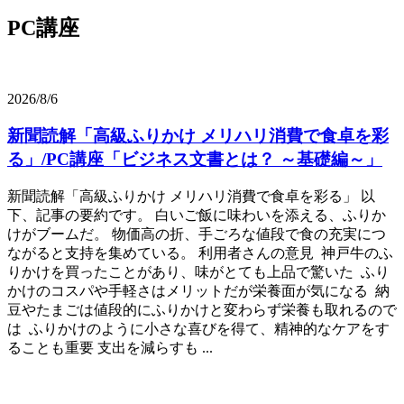
PC講座
2026/8/6
新聞読解「高級ふりかけ メリハリ消費で食卓を彩
る」/PC講座「ビジネス文書とは？ ～基礎編～」
新聞読解「高級ふりかけ メリハリ消費で食卓を彩る」 以
下、記事の要約です。 白いご飯に味わいを添える、ふりか
けがブームだ。 物価高の折、手ごろな値段で食の充実につ
ながると支持を集めている。 利用者さんの意見 神戸牛のふ
りかけを買ったことがあり、味がとても上品で驚いた ふり
かけのコスパや手軽さはメリットだが栄養面が気になる 納
豆やたまごは値段的にふりかけと変わらず栄養も取れるので
は ふりかけのように小さな喜びを得て、精神的なケアをす
ることも重要 支出を減らすも ...