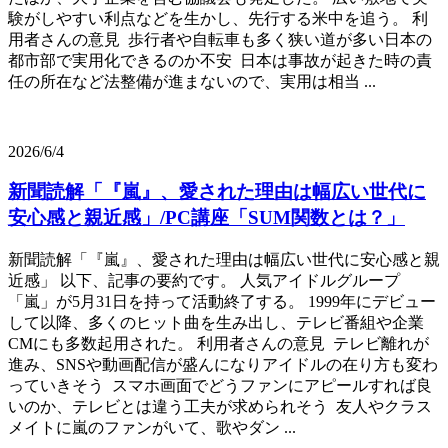
験がしやすい利点などを生かし、先行する米中を追う。 利
用者さんの意見 歩行者や自転車も多く狭い道が多い日本の
都市部で実用化できるのか不安 日本は事故が起きた時の責
任の所在など法整備が進まないので、実用は相当 ...
2026/6/4
新聞読解「『嵐』、愛された理由は幅広い世代に
安心感と親近感」/PC講座「SUM関数とは？」
新聞読解「『嵐』、愛された理由は幅広い世代に安心感と親
近感」 以下、記事の要約です。 人気アイドルグループ
「嵐」が5月31日を持って活動終了する。 1999年にデビュー
して以降、多くのヒット曲を生み出し、テレビ番組や企業
CMにも多数起用された。 利用者さんの意見 テレビ離れが
進み、SNSや動画配信が盛んになりアイドルの在り方も変わ
っていきそう スマホ画面でどうファンにアピールすれば良
いのか、テレビとは違う工夫が求められそう 友人やクラス
メイトに嵐のファンがいて、歌やダン ...