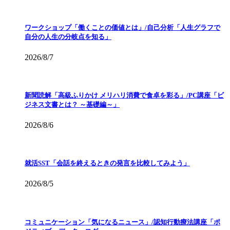
ワークショップ「働くことの価値とは」/自己分析「人生グラフで
自分の人生の分岐点を知る」
2026/8/7
新聞読解「高級ふりかけ メリハリ消費で食卓を彩る」/PC講座「ビ
ジネス文書とは？ ～基礎編～」
2026/8/6
就活SST「会話を終えるときの発言を比較してみよう」
2026/8/5
コミュニケーション「気になるニュース」/認知行動療法講座「ポ